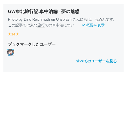
GW東北旅行記 車中泊編 - 夢の魅惑
Photo by Dino Reichmuth on Unsplash こんにちは、もめんです。
この記事では東北
旅行
での車中泊につい...
概要を表示
14
y
y
e
e
ブックマークしたユーザー
ll
ll
o
o
w
w
すべてのユーザーを見る