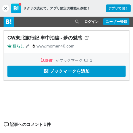
サクサク読めて、
アプリ限定の機能も多数！
アプリで開く
c
l
o
ログイン
ユーザー登録
s
e
GW東北旅行記 車中泊編 - 夢の魅惑
暮らし
www.momen40.com
1
user
1
がブックマーク
ブックマークを追加
1
記事へのコメント
件