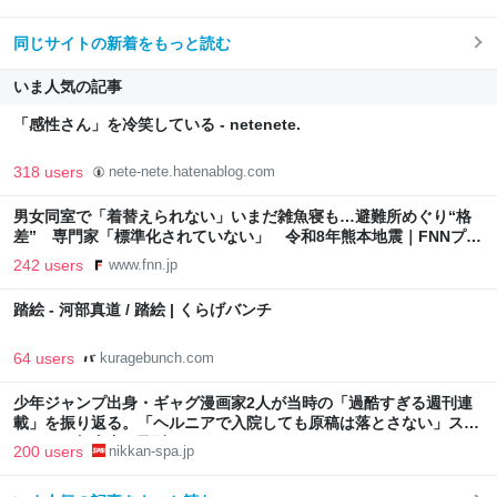
同じサイトの新着をもっと読む
いま人気の記事
「感性さん」を冷笑している - netenete.
318 users
nete-nete.hatenablog.com
男女同室で「着替えられない」いまだ雑魚寝も…避難所めぐり“格
差” 専門家「標準化されていない」 令和8年熊本地震｜FNNプラ
イムオンライン
242 users
www.fnn.jp
踏絵 - 河部真道 / 踏絵 | くらげバンチ
64 users
kuragebunch.com
少年ジャンプ出身・ギャグ漫画家2人が当時の「過酷すぎる週刊連
載」を振り返る。「ヘルニアで入院しても原稿は落とさない」スト
イックな舞台裏 | 日刊SPA!
200 users
nikkan-spa.jp