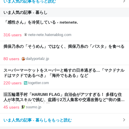
いま人気の記事をもっと読む
いま人気の記事 - 暮らし
「感性さん」を冷笑している - netenete.
316 users
nete-nete.hatenablog.com
揖保乃糸の「そうめん」ではなく、揖保乃糸の「パスタ」を食べる
80 users
dailyportalz.jp
スーパーマーケットをスーパーと略すの日本過ぎる…「マクドナル
ドはマクドであるべき」「海外でもある」など
220 users
togetter.com
旧五輪選手村「HARUMI FLAG」自治会がアツすぎる！ 多様な住
人が本気スキルで挑む、盆踊り2万人集客や交通改善など“街の価値
向上”戦略 東京・中央区
45 users
suumo.jp
いま人気の記事 - 暮らしをもっと読む