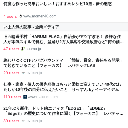
何度も作った簡単おいしい！おすすめレシピ10選 - 夢の魅惑
4 users
www.momen40.com
いま人気の記事 - 企業メディア
旧五輪選手村「HARUMI FLAG」自治会がアツすぎる！ 多様な住
人が本気スキルで挑む、盆踊り2万人集客や交通改善など“街の価値
向上”戦略 東京・中央区
47 users
suumo.jp
終わりゆくCTFとバグバウンティ 「競技、賞金、責任ある開示」
で起きていること【フォーカス】 - レバテックLAB
29 users
levtech.jp
仕事・家庭・個人の優先順位はもっと柔軟に変えていい 40代のわ
たしが10年後の自分に伝えたいこと - りっすん by イーアイデム
110 users
www.e-aidem.com
21年ぶり新作、ドット絵エディタ「EDGE1」「EDGE2」
「Edge3」の歴史について作者に聞く【フォーカス】 - レバテック
LAB
89 users
levtech.jp