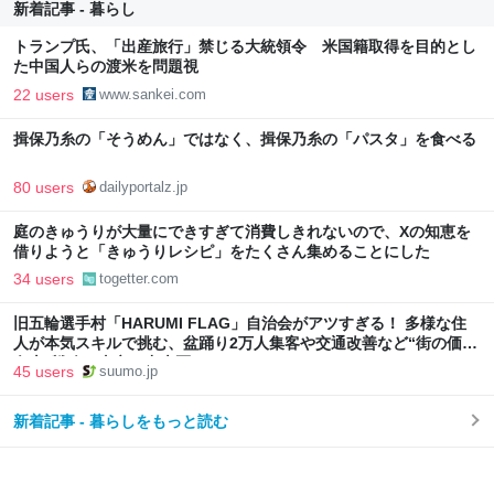
新着記事 - 暮らし
トランプ氏、「出産旅行」禁じる大統領令 米国籍取得を目的とし
た中国人らの渡米を問題視
22 users
www.sankei.com
揖保乃糸の「そうめん」ではなく、揖保乃糸の「パスタ」を食べる
80 users
dailyportalz.jp
庭のきゅうりが大量にできすぎて消費しきれないので、Xの知恵を
借りようと「きゅうりレシピ」をたくさん集めることにした
34 users
togetter.com
旧五輪選手村「HARUMI FLAG」自治会がアツすぎる！ 多様な住
人が本気スキルで挑む、盆踊り2万人集客や交通改善など“街の価値
向上”戦略 東京・中央区
45 users
suumo.jp
新着記事 - 暮らしをもっと読む