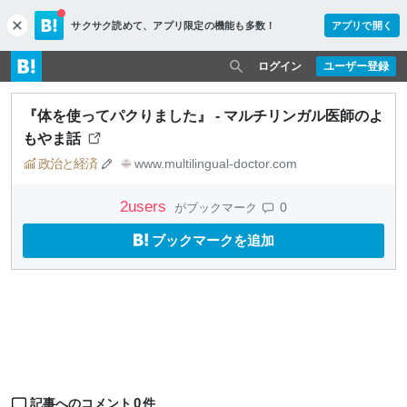
サクサク読めて、
アプリ限定の機能も多数！
アプリで開く
c
l
o
ログイン
ユーザー登録
s
e
『体を使ってパクりました』 - マルチリンガル医師のよ
もやま話
政治と経済
www.multilingual-doctor.com
2
users
0
がブックマーク
ブックマークを追加
0
記事へのコメント
件