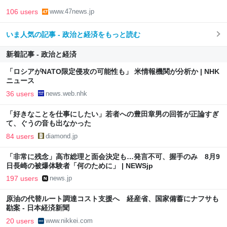
106 users
www.47news.jp
いま人気の記事 - 政治と経済をもっと読む
新着記事 - 政治と経済
「ロシアがNATO限定侵攻の可能性も」 米情報機関が分析か | NHK
ニュース
36 users
news.web.nhk
「好きなことを仕事にしたい」若者への豊田章男の回答が正論すぎ
て、ぐうの音も出なかった
84 users
diamond.jp
「非常に残念」高市総理と面会決定も…発言不可、握手のみ 8月9
日長崎の被爆体験者「何のために」 | NEWSjp
197 users
news.jp
原油の代替ルート調達コスト支援へ 経産省、国家備蓄にナフサも
勘案 - 日本経済新聞
20 users
www.nikkei.com