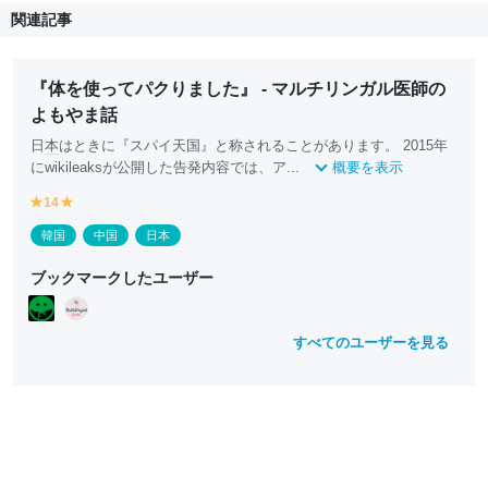
関連記事
『体を使ってパクりました』 - マルチリンガル医師の
よもやま話
日
本
はときに『スパイ天国』と称されることがあります。 2015年
にwikileaksが公開した告発内容では、ア...
概要を表示
14
y
y
e
e
韓国
中国
日本
ll
ll
o
o
ブックマークしたユーザー
w
w
すべてのユーザーを見る