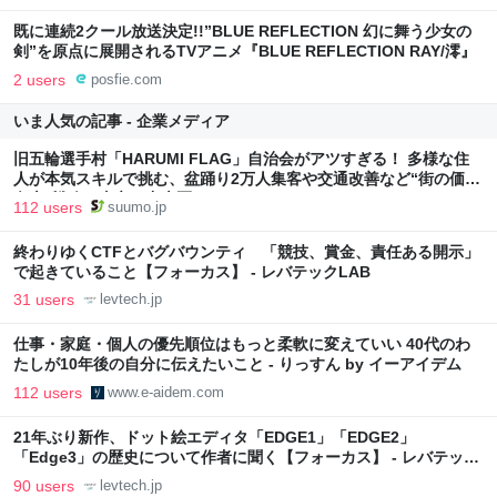
既に連続2クール放送決定!!”BLUE REFLECTION 幻に舞う少女の
剣”を原点に展開されるTVアニメ『BLUE REFLECTION RAY/澪』
2 users
posfie.com
いま人気の記事 - 企業メディア
旧五輪選手村「HARUMI FLAG」自治会がアツすぎる！ 多様な住
人が本気スキルで挑む、盆踊り2万人集客や交通改善など“街の価値
向上”戦略 東京・中央区
112 users
suumo.jp
終わりゆくCTFとバグバウンティ 「競技、賞金、責任ある開示」
で起きていること【フォーカス】 - レバテックLAB
31 users
levtech.jp
仕事・家庭・個人の優先順位はもっと柔軟に変えていい 40代のわ
たしが10年後の自分に伝えたいこと - りっすん by イーアイデム
112 users
www.e-aidem.com
21年ぶり新作、ドット絵エディタ「EDGE1」「EDGE2」
「Edge3」の歴史について作者に聞く【フォーカス】 - レバテック
LAB
90 users
levtech.jp