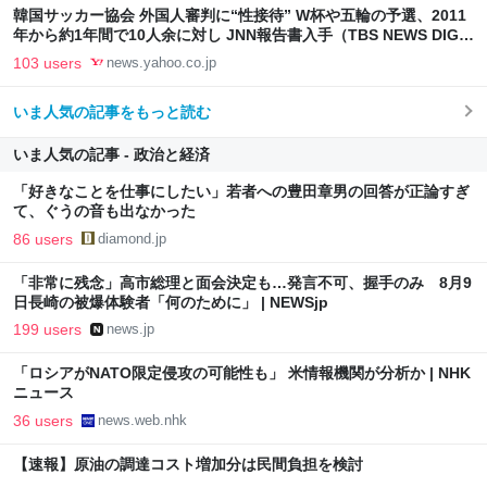
韓国サッカー協会 外国人審判に“性接待” W杯や五輪の予選、2011
年から約1年間で10人余に対し JNN報告書入手（TBS NEWS DIG
Powered by JNN） - Yahoo!ニュース
103 users
news.yahoo.co.jp
いま人気の記事をもっと読む
いま人気の記事 - 政治と経済
「好きなことを仕事にしたい」若者への豊田章男の回答が正論すぎ
て、ぐうの音も出なかった
86 users
diamond.jp
「非常に残念」高市総理と面会決定も…発言不可、握手のみ 8月9
日長崎の被爆体験者「何のために」 | NEWSjp
199 users
news.jp
「ロシアがNATO限定侵攻の可能性も」 米情報機関が分析か | NHK
ニュース
36 users
news.web.nhk
【速報】原油の調達コスト増加分は民間負担を検討