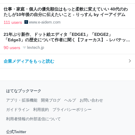
仕事・家庭・個人の優先順位はもっと柔軟に変えていい 40代のわ
たしが10年後の自分に伝えたいこと - りっすん by イーアイデム
111 users
www.e-aidem.com
21年ぶり新作、ドット絵エディタ「EDGE1」「EDGE2」
「Edge3」の歴史について作者に聞く【フォーカス】 - レバテック
LAB
90 users
levtech.jp
企業メディアをもっと読む
はてなブックマーク
アプリ・拡張機能
開発ブログ
ヘルプ
お問い合わせ
ガイドライン
利用規約
プライバシーポリシー
利用者情報の外部送信について
公式Twitter