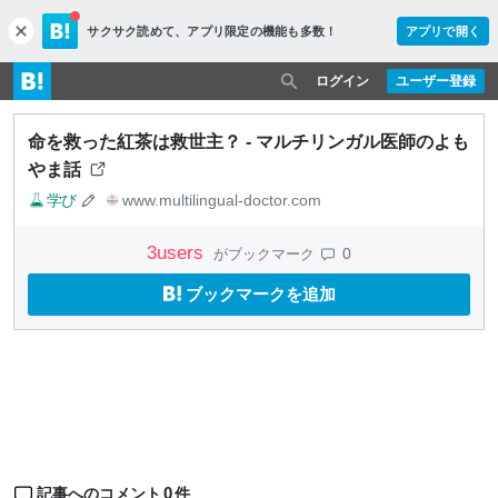
サクサク読めて、
アプリ限定の機能も多数！
アプリで開く
c
l
o
ログイン
ユーザー登録
s
e
命を救った紅茶は救世主？ - マルチリンガル医師のよも
やま話
学び
www.multilingual-doctor.com
3
users
0
がブックマーク
ブックマークを追加
0
記事へのコメント
件