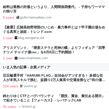
給料は業務の対価というより、人間関係我慢代。 - 子持ちワーママ
の独り言
5 users
grulla.hatenadiary.com
【激震】広陵高校野球部のいじめ・暴力事件とは？甲子園出場をめ
ぐる真実と波紋 - トレンド.com
1 user
blog.nerogame.net
アリスグリント、「喫茶ステラと死神の蝶」よりフィギュア「四季
ナツメ チャイナ服ver.」を8月8日に予約開始！
1 user
www.smartnews.com
いま人気の記事 - 企業メディア
旧五輪選手村「HARUMI FLAG」自治会がアツすぎる！ 多様な住
人が本気スキルで挑む、盆踊り2万人集客や交通改善など“街の価値
向上”戦略 東京・中央区
104 users
suumo.jp
終わりゆくCTFとバグバウンティ 「競技、賞金、責任ある開示」
で起きていること【フォーカス】 - レバテックLAB
31 users
levtech.jp