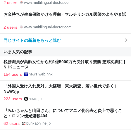
2 users
www.multilingual-doctor.com
お金持ちが生命保険かける理由 - マルチリンガル医師のよもやま話
2 users
www.multilingual-doctor.com
同じサイトの新着をもっと読む
いま人気の記事
税務職員が高齢女性から約1億5000万円受け取り競艇 懲戒免職に |
NHKニュース
154 users
news.web.nhk
「外国人受け入れ反対」大幅増 東大調査、若い世代で多く |
NEWSjp
223 users
news.jp
『みいちゃんと山田さん』についてアニメ化公表と炎上で思うこ
と：ロマン優光連載404
62 users
bunkaonline.jp