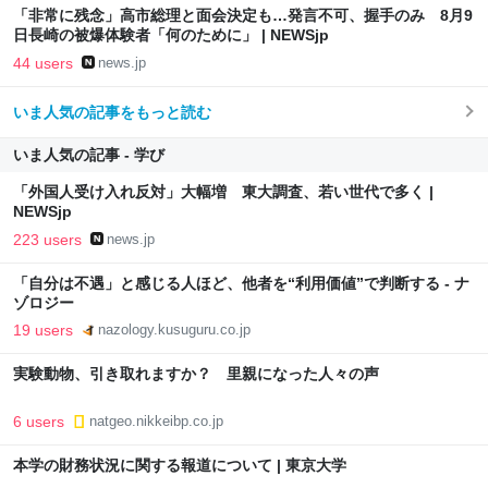
「非常に残念」高市総理と面会決定も…発言不可、握手のみ 8月9
日長崎の被爆体験者「何のために」 | NEWSjp
44 users
news.jp
いま人気の記事をもっと読む
いま人気の記事 - 学び
「外国人受け入れ反対」大幅増 東大調査、若い世代で多く |
NEWSjp
223 users
news.jp
「自分は不遇」と感じる人ほど、他者を“利用価値”で判断する - ナ
ゾロジー
19 users
nazology.kusuguru.co.jp
実験動物、引き取れますか？ 里親になった人々の声
6 users
natgeo.nikkeibp.co.jp
本学の財務状況に関する報道について | 東京大学