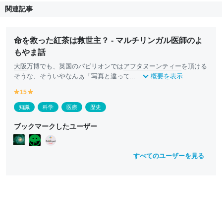
関連記事
命を救った紅茶は救世主？ - マルチリンガル医師のよ
もやま話
大阪
万博でも、英国のパビリオンでは
アフタヌーンティー
を頂ける
そうな、そういやなんぁ「写真と違って...
概要を表示
15
y
y
e
e
知識
科学
医療
歴史
ll
ll
o
o
ブックマークしたユーザー
w
w
すべてのユーザーを見る