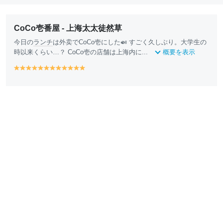
CoCo壱番屋 - 上海太太徒然草
今日の
ランチ
は外卖でCoCo壱にした🍛 すごく久しぶり。大学生の
時以来くらい…？ CoCo壱の店舗は上海内に...
概要を表示
y
y
y
y
y
y
y
y
y
y
y
y
e
e
e
e
e
e
e
e
e
e
e
e
ll
ll
ll
ll
ll
ll
ll
ll
ll
ll
ll
ll
o
o
o
o
o
o
o
o
o
o
o
o
w
w
w
w
w
w
w
w
w
w
w
w