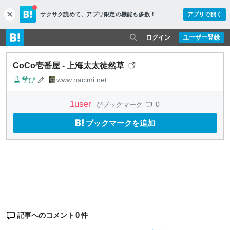
サクサク読めて、
アプリ限定の機能も多数！
アプリで開く
c
l
o
ログイン
ユーザー登録
s
e
CoCo壱番屋 - 上海太太徒然草
学び
www.nacimi.net
1
user
0
がブックマーク
ブックマークを追加
0
記事へのコメント
件