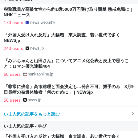
税務職員が高齢女性から約1億5000万円受け取り競艇 懲戒免職に |
NHKニュース
173 users
news.web.nhk
「外国人受け入れ反対」大幅増 東大調査、若い世代で多く |
NEWSjp
240 users
news.jp
『みいちゃんと山田さん』についてアニメ化公表と炎上で思うこ
と：ロマン優光連載404
68 users
bunkaonline.jp
「非常に残念」高市総理と面会決定も…発言不可、握手のみ 8月9
日長崎の被爆体験者「何のために」 | NEWSjp
58 users
news.jp
いま人気の記事をもっと読む
いま人気の記事 - 学び
「外国人受け入れ反対」大幅増 東大調査、若い世代で多く |