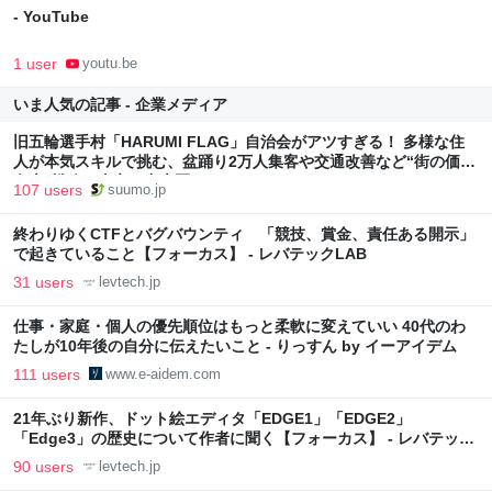
- YouTube
1 user
youtu.be
いま人気の記事 - 企業メディア
旧五輪選手村「HARUMI FLAG」自治会がアツすぎる！ 多様な住
人が本気スキルで挑む、盆踊り2万人集客や交通改善など“街の価値
向上”戦略 東京・中央区
107 users
suumo.jp
終わりゆくCTFとバグバウンティ 「競技、賞金、責任ある開示」
で起きていること【フォーカス】 - レバテックLAB
31 users
levtech.jp
仕事・家庭・個人の優先順位はもっと柔軟に変えていい 40代のわ
たしが10年後の自分に伝えたいこと - りっすん by イーアイデム
111 users
www.e-aidem.com
21年ぶり新作、ドット絵エディタ「EDGE1」「EDGE2」
「Edge3」の歴史について作者に聞く【フォーカス】 - レバテック
LAB
90 users
levtech.jp