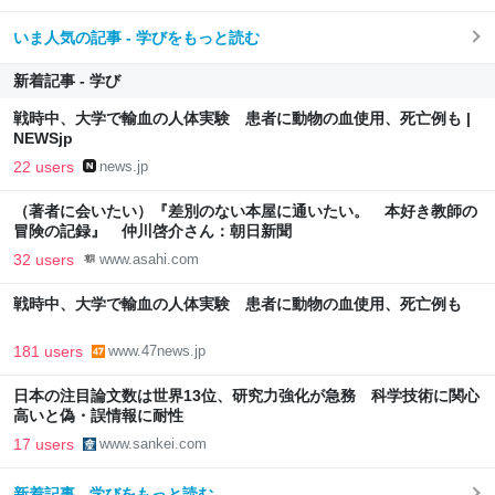
いま人気の記事 - 学びをもっと読む
新着記事 - 学び
戦時中、大学で輸血の人体実験 患者に動物の血使用、死亡例も |
NEWSjp
22 users
news.jp
（著者に会いたい）『差別のない本屋に通いたい。 本好き教師の
冒険の記録』 仲川啓介さん：朝日新聞
32 users
www.asahi.com
戦時中、大学で輸血の人体実験 患者に動物の血使用、死亡例も
181 users
www.47news.jp
日本の注目論文数は世界13位、研究力強化が急務 科学技術に関心
高いと偽・誤情報に耐性
17 users
www.sankei.com
新着記事 - 学びをもっと読む