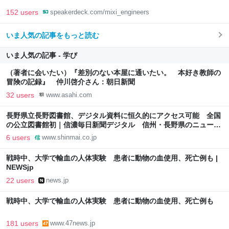
152 users
speakerdeck.com/mixi_engineers
いま人気の記事をもっと読む
いま人気の記事 - 学び
（著者に会いたい）『差別のない本屋に通いたい。 本好き教師の
冒険の記録』 仲川啓介さん：朝日新聞
32 users
www.asahi.com
長野県立長野図書館、デジタル資料に恒久的にアクセス可能 全国
の公立図書館初｜信濃毎日新聞デジタル 信州・長野県のニュース
サイト
6 users
www.shinmai.co.jp
戦時中、大学で輸血の人体実験 患者に動物の血使用、死亡例も |
NEWSjp
22 users
news.jp
戦時中、大学で輸血の人体実験 患者に動物の血使用、死亡例も
181 users
www.47news.jp