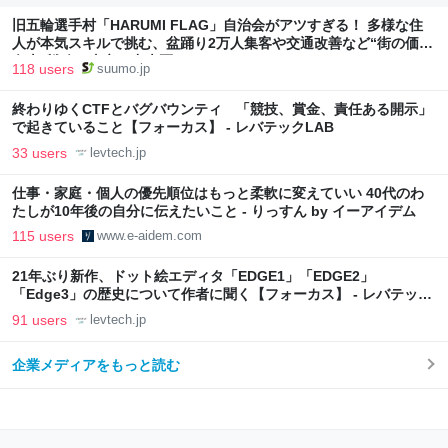
旧五輪選手村「HARUMI FLAG」自治会がアツすぎる！ 多様な住
人が本気スキルで挑む、盆踊り2万人集客や交通改善など“街の価値
向上”戦略 東京・中央区
118 users
suumo.jp
終わりゆくCTFとバグバウンティ 「競技、賞金、責任ある開示」
で起きていること【フォーカス】 - レバテックLAB
33 users
levtech.jp
仕事・家庭・個人の優先順位はもっと柔軟に変えていい 40代のわ
たしが10年後の自分に伝えたいこと - りっすん by イーアイデム
115 users
www.e-aidem.com
21年ぶり新作、ドット絵エディタ「EDGE1」「EDGE2」
「Edge3」の歴史について作者に聞く【フォーカス】 - レバテック
LAB
91 users
levtech.jp
企業メディアをもっと読む