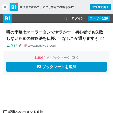
サクサク読めて、
アプリ限定の機能も多数！
アプリで開く
c
l
o
ログイン
ユーザー登録
s
e
噂の李暁七マーラータンでヤラかす！初心者でも失敗
しないための攻略法を伝授。 - なしこが通りますぅ
学び
www.nasiko3.com
1
user
0
がブックマーク
ブックマークを追加
0
記事へのコメント
件