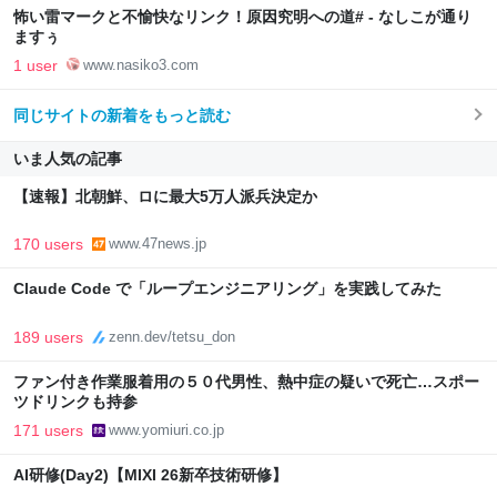
怖い雷マークと不愉快なリンク！原因究明への道# - なしこが通り
ますぅ
1 user
www.nasiko3.com
同じサイトの新着をもっと読む
いま人気の記事
【速報】北朝鮮、ロに最大5万人派兵決定か
170 users
www.47news.jp
Claude Code で「ループエンジニアリング」を実践してみた
189 users
zenn.dev/tetsu_don
ファン付き作業服着用の５０代男性、熱中症の疑いで死亡…スポー
ツドリンクも持参
171 users
www.yomiuri.co.jp
AI研修(Day2)【MIXI 26新卒技術研修】