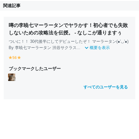
関連記事
噂の李暁七マーラータンでヤラかす！初心者でも失敗
しないための攻略法を伝授。 - なしこが通りますぅ
ついに！！ 30代後半にしてデビューしたぞ！ マーラータン(●'◡'●)
By 李暁七マーラータン 渋谷サクラス...
概要を表示
56
y
y
e
e
ブックマークしたユーザー
ll
ll
o
o
w
w
すべてのユーザーを見る