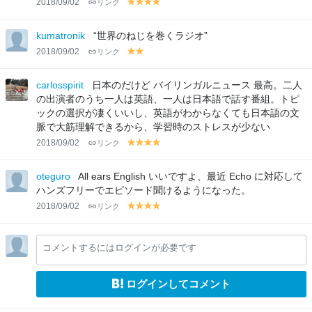
2018/09/02
リンク
y
y
y
y
el
el
el
el
lo
lo
lo
lo
kumatronik
“世界のねじを巻くラジオ”
w
w
w
w
2018/09/02
リンク
y
y
el
el
lo
lo
carlosspirit
日本のだけど バイリンガルニュース 最高。二人
w
w
の出演者のうち一人は英語、一人は日本語で話す番組。トピ
ックの選択が凄くいいし、英語がわからなくても日本語の文
脈で大筋理解できるから、学習時のストレスが少ない
2018/09/02
リンク
y
y
y
y
el
el
el
el
lo
lo
lo
lo
oteguro
All ears English いいですよ、最近 Echo に対応して
w
w
w
w
ハンズフリーでエピソード聞けるようになった。
2018/09/02
リンク
y
y
y
y
el
el
el
el
lo
lo
lo
lo
コメントするにはログインが必要です
w
w
w
w
ログインしてコメント