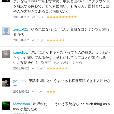
ァンなら”Dissect”をおすすめ。歌詞と曲のバックグラウンド
を解説する内容で、とても面白い。もちろん、題材となる曲
や人が大好きであること前提だが。
2018/09/02
リンク
y
y
y
y
y
y
y
y
y
y
el
el
el
el
el
el
el
el
el
el
lo
lo
lo
lo
lo
lo
lo
lo
lo
lo
zenzof21
やる気になれば、ほんと良質なコンテンツが溢れ
w
w
w
w
w
w
w
w
w
w
る時代
2018/09/02
リンク
y
y
y
y
y
y
el
el
el
el
el
el
lo
lo
lo
lo
lo
lo
camellow
未だにポッドキャストってものの概念がよくわか
w
w
w
w
w
w
らないが聞いてみるかな。それにしてもブコメが気持ち悪
い。互助会か？
英語
あとで読む
まとめ
2018/09/02
リンク
y
y
y
y
y
y
y
el
el
el
el
el
el
el
lo
lo
lo
lo
lo
lo
lo
yzkuma
英語学習用というよりある程度英語できる人用だな
w
w
w
w
w
w
w
ー
2018/09/02
リンク
y
y
y
el
el
el
lo
lo
lo
Mowetana
出遅れた．こういう系統なら no such thing as a
w
w
w
fish が超お勧め