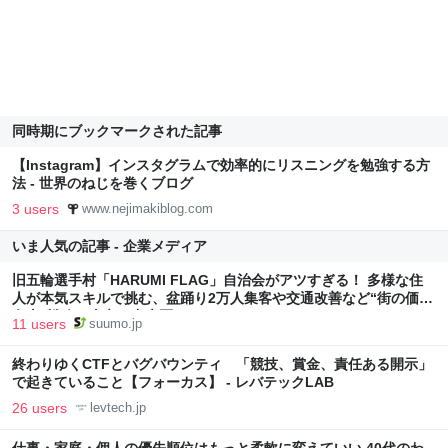
同時期にブックマークされた記事
【Instagram】インスタグラムで効率的にリスニングを勉強する方
法 - 世界のねじを巻くブログ
3 users
www.nejimakiblog.com
いま人気の記事 - 企業メディア
旧五輪選手村「HARUMI FLAG」自治会がアツすぎる！ 多様な住
人が本気スキルで挑む、盆踊り2万人集客や交通改善など“街の価値
向上”戦略 東京・中央区
11 users
suumo.jp
終わりゆくCTFとバグバウンティ 「競技、賞金、責任ある開示」
で起きていること【フォーカス】 - レバテックLAB
26 users
levtech.jp