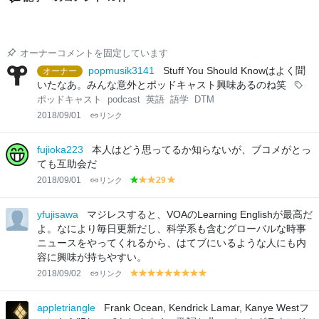
オーナーコメントを固定しています
popmusik3141
Stuff You Should Knowはよく聞
オーナー
いたなあ。みんな意外とポッドキャスト興味あるのね笑
ポッドキャスト
podcast
英語
語学
DTM
2018/09/01
リンク
fujioka223
本人はどう思ってるか知らないが、ブコメがとっ
ても互助会だ
2018/09/01
リンク
29
g
y
y
y
r
el
el
el
e
lo
lo
lo
yfujisawa
マジレスすると、VOAのLearning Englishが最高だ
e
w
w
w
よ。なにより毎日更新だし、科学系も含むグローバルな時事
n
ニュースをやってくれるから、はてブにいるような人にも内
容に興味が持ちやすい。
2018/09/02
リンク
y
y
y
y
y
y
y
y
y
el
el
el
el
el
el
el
el
el
lo
lo
lo
lo
lo
lo
lo
lo
lo
appletriangle
Frank Ocean, Kendrick Lamar, Kanye Westフ
w
w
w
w
w
w
w
w
w