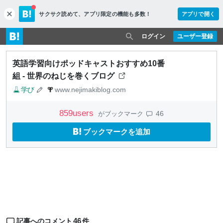
サクサク読めて、
アプリ限定の機能も多数！
アプリで開く
c
l
o
ログイン
ユーザー登録
s
e
英語学習向けポッドキャストおすすめ10番
組 - 世界のねじを巻くブログ
学び
www.nejimakiblog.com
859
users
46
がブックマーク
ブックマークを追加
46
記事へのコメント
件