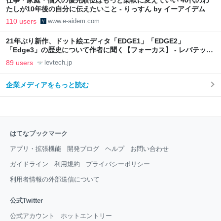
仕事・家庭・個人の優先順位はもっと柔軟に変えていい 40代のわ
たしが10年後の自分に伝えたいこと - りっすん by イーアイデム
110 users
www.e-aidem.com
21年ぶり新作、ドット絵エディタ「EDGE1」「EDGE2」
「Edge3」の歴史について作者に聞く【フォーカス】 - レバテック
LAB
89 users
levtech.jp
企業メディアをもっと読む
はてなブックマーク
アプリ・拡張機能
開発ブログ
ヘルプ
お問い合わせ
ガイドライン
利用規約
プライバシーポリシー
利用者情報の外部送信について
公式Twitter
公式アカウント
ホットエントリー