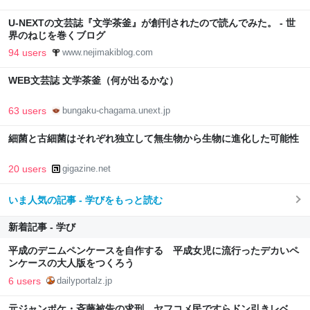
U-NEXTの文芸誌『文学茶釜』が創刊されたので読んでみた。 - 世
界のねじを巻くブログ
94 users
www.nejimakiblog.com
WEB文芸誌 文学茶釜（何が出るかな）
63 users
bungaku-chagama.unext.jp
細菌と古細菌はそれぞれ独立して無生物から生物に進化した可能性
20 users
gigazine.net
いま人気の記事 - 学びをもっと読む
新着記事 - 学び
平成のデニムペンケースを自作する 平成女児に流行ったデカいペ
ンケースの大人版をつくろう
6 users
dailyportalz.jp
元ジャンポケ・斉藤被告の求刑、ヤフコメ民ですらドン引きレベ