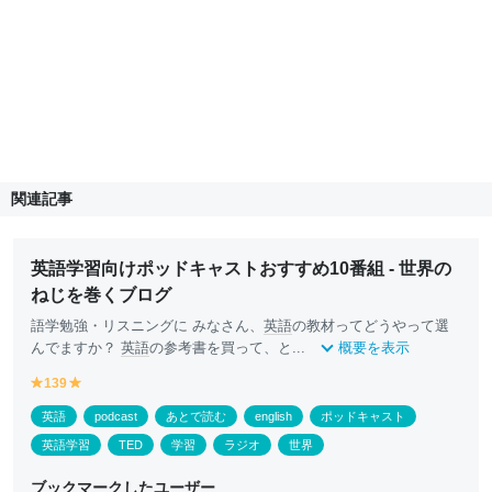
関連記事
英語学習向けポッドキャストおすすめ10番組 - 世界の
ねじを巻くブログ
語学勉強・リスニングに みなさん、
英語
の教材ってどうやって選
んでますか？
英語
の参考書を買って、と...
概要を表示
139
y
y
e
e
英語
podcast
あとで読む
english
ポッドキャスト
ll
ll
o
o
英語学習
TED
学習
ラジオ
世界
w
w
ブックマークしたユーザー