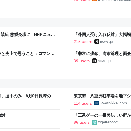
艇 懲戒免職に | NHKニュー
「外国人受け入れ反対」大幅増 
215 users
news.jp
と炎上で思うこと：ロマン優
「非常に残念」高市総理と面会
爆体験者「何のために」 | NEW
39 users
news.jp
、握手のみ 8月9日長崎の被
東京都、八重洲駐車場を地下シ
経済新聞
114 users
www.nikkei.com
検討
「工業ゲーの一番美味しい所か
字見込みも出ていた日鉄、買収
86 users
togetter.com
益が2900億になった