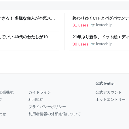
ツすぎる！ 多様な住人が本気スキ
終わりゆくCTFとバグバウン
の価値向上”戦略 東京・中央
ること【フォーカス】 - レバテ
31 users
levtech.jp
いい 40代のわたしが10年
21年ぶり新作、ドット絵エディタ
イデム
ついて作者に聞く【フォーカス】
90 users
levtech.jp
公式Twitter
拡張機能
ガイドライン
公式アカウント
グ
利用規約
ホットエントリー
プライバシーポリシー
わせ
利用者情報の外部送信について