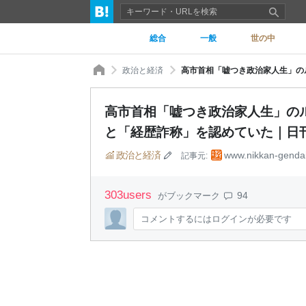
総合
一般
世の中
政治と経済
高市首相「嘘つき政治家人生」のル
と「経歴詐称」を認めていた｜日刊ゲ
政治と経済
www.nikkan-genda
記事元:
303
users
94
がブックマーク
コメントするにはログインが必要です