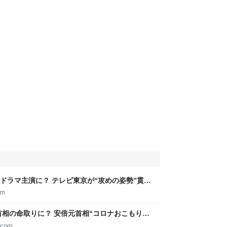
ドラマ主演に？ テレビ東京が“攻めの姿勢”貫く
GITAL
om
首相の命取りに？ 安倍元首相“コロナおこもり動
ゲンダイDIGITAL
.com