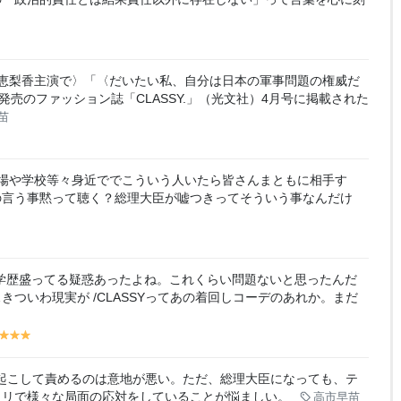
？戸田恵梨香主演で〉「〈だいたい私、自分は日本の軍事問題の権威だ
発売のファッション誌「CLASSY.」（光文社）4月号に掲載された
苗
場や学校等々身近ででこういう人いたら皆さんまともに相手す
の言う事黙って聴く？総理大臣が嘘つきってそういう事なんだけ
学歴盛ってる疑惑あったよね。これくらい問題ないと思ったんだ
ついわ現実が /CLASSYってあの着回しコーデのあれか。まだ
y
y
y
y
el
el
el
lo
lo
lo
起こして責めるのは意地が悪い。ただ、総理大臣になっても、テ
w
w
w
ノリで様々な局面の応対をしていることが悩ましい。
高市早苗