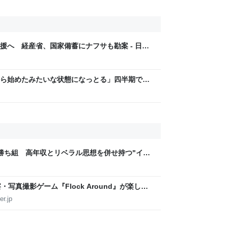
援へ 経産省、国家備蓄にナフサも勘案 - 日本
ら始めたみたいな状態になっとる」四半期で赤
したUSスチールに設備投資したら、なんか純利
の勝ち組 高年収とリベラル思想を併せ持つ"イマ
写真撮影ゲーム『Flock Around』が楽しそ
」を得る好調スタート。友達と一緒に自然保護区
r.jp
イドブックを完成させよう