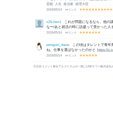
芸能
人生
政治家
総理大臣
2026/05/14
リンク
y
y
y
y
y
y
y
y
y
y
el
el
el
el
el
el
el
el
el
el
el
lo
lo
lo
lo
lo
lo
lo
lo
lo
lo
lo
o2k-ken1
これが問題になるなら、他の
w
w
w
w
w
w
w
w
w
w
w
な〜/あと就活の時に話盛って受かった人
2026/05/14
リンク
y
y
y
y
y
y
y
el
el
el
el
el
el
el
lo
lo
lo
lo
lo
lo
lo
penguin_dane
この頃はタレントで青年
w
w
w
w
w
w
w
ね。仕事を選ばなかったのかと
https://
2026/05/14
リンク
y
y
y
y
y
y
el
el
el
el
el
el
lo
lo
lo
lo
lo
lo
注目コメント算出アルゴリズムの一部にLINEヤフー株式会社
w
w
w
w
w
w