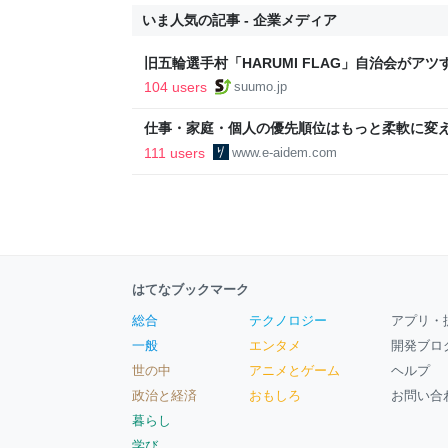
いま人気の記事 - 企業メディア
旧五輪選手村「HARUMI FLAG」自治会がア
ルで挑む、盆踊り2万人集客や交通改善など“街
104 users
suumo.jp
区
仕事・家庭・個人の優先順位はもっと柔軟に変えて
後の自分に伝えたいこと - りっすん by イーア
111 users
www.e-aidem.com
はてなブックマーク
総合
テクノロジー
アプリ・
一般
エンタメ
開発ブロ
世の中
アニメとゲーム
ヘルプ
政治と経済
おもしろ
お問い合
暮らし
学び