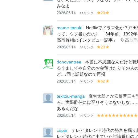
みなよ
2026/05/14
リンク
23
y
y
el
el
lo
lo
mame-tanuki
Netflixでドラマ化か
w
w
って、ウソ書いたの〉 34年前、1992年
高市首相のインタビュー記事」
高市早
2026/05/14
リンク
23
y
y
el
el
lo
lo
donovantree
本当に不思議なんだけど職
w
w
る？ましてや自分のお金預けたりその人
ど。/同じ話題なので再掲
2026/05/14
リンク
62
y
y
el
el
lo
lo
tekitou-manga
麻生太郎とか安倍晋三も
w
w
ろ。実際辞任には至りそうにないしな……き
あるんだな
2026/05/14
リンク
y
y
y
y
y
y
y
y
y
y
el
el
el
el
el
el
el
el
el
el
el
lo
lo
lo
lo
lo
lo
lo
lo
lo
lo
lo
coper
テレビタレント時代の発言を掘り
w
w
w
w
w
w
w
w
w
w
w
レビタレント時代に出ていた討論番組の