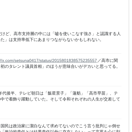
だけど、高市支持層の中には「嘘を使いこなす強さ」と認識する人
いた」は支持率低下にあまりつながらないかもしれない。
://x.com/setsuna0417/status/2015801838575235557
／高市に関
本初のタレント議員首相」のほうが意味合いがデカいと思ってる。
80年代後半、テレビ朝日は「飯星景子」「蓮舫」「高市早苗」、テ
の中で着飾り躍動していた。そして令和それぞれの人生が交差して
、国民は政治家に潔白なんて求めてないのでこう言う批判じゃ倒せ
の「政治的責任とは結果責任以外に存在しない」って言葉を心に刻