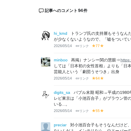
94
記事へのコメント
件
hi_kmd
トランプ氏の支持層もそうなん
が少なくないようなので、「嘘をついて
2026/05/14
リンク
77
y
y
el
el
lo
lo
minboo
再掲）ナンシー関の慧眼⇒
https
w
w
しては「日本初の女性首相」よりも「日
芸能人という「劇団うそつき」出身
2026/05/14
リンク
64
y
y
el
el
lo
lo
digits_sa
バブル末期 昭和→平成の19
w
w
レビ東京は「小池百合子」がブラウン管
いる...。
2026/05/14
リンク
55
y
y
el
el
lo
lo
preciar
対小池百合子もそうなんだけど
w
w
ないんだよ。インテリなら、ウエーバー