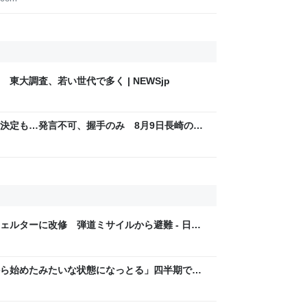
東大調査、若い世代で多く | NEWSjp
決定も…発言不可、握手のみ 8月9日長崎の被
Sjp
ェルターに改修 弾道ミサイルから避難 - 日本
ら始めたみたいな状態になっとる」四半期で赤
したUSスチールに設備投資したら、なんか純利