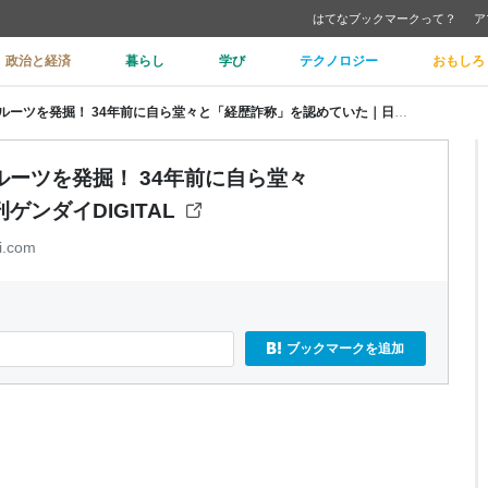
はてなブックマークって？
ア
政治と経済
暮らし
学び
テクノロジー
おもしろ
高市首相「嘘つき政治家人生」のルーツを発掘！ 34年前に自ら堂々と「経歴詐称」を認めていた｜日刊ゲンダイDIGITAL
ーツを発掘！ 34年前に自ら堂々
ンダイDIGITAL
i.com
ブックマークを追加