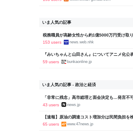
いま人気の記事
税務職員が高齢女性から約1億5000万円受け取り競
ス
153 users
news.web.nhk
『みいちゃんと山田さん』についてアニメ化公表
光連載404
59 users
bunkaonline.jp
いま人気の記事 - 政治と経済
「非常に残念」高市総理と面会決定も…発言不可
爆体験者「何のために」 | NEWSjp
43 users
news.jp
【速報】原油の調達コスト増加分は民間負担を
65 users
www.47news.jp