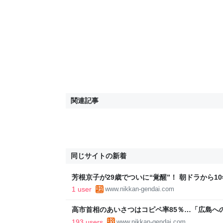
関連記事
同じサイトの新着
芳根京子が29歳でついに“覚醒”！ 朝ドラから
またぐ看板女優に｜日刊ゲンダイDIGITAL
1 user
www.nikkan-gendai.com
高市首相のあいさつはコピペ率85％…「広島へ
王とは絶望的格差｜日刊ゲンダイDIGITAL
193 users
www.nikkan-gendai.com