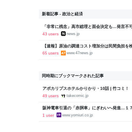
新着記事 - 政治と経済
「非常に残念」高市総理と面会決定も…発言不可
爆体験者「何のために」 | NEWSjp
43 users
news.jp
【速報】原油の調達コスト増加分は民間負担を
65 users
www.47news.jp
同時期にブックマークされた記事
アポカリプスホテルかりかり・10話 | 竹コミ！
49 users
takecomic.jp
阪神電車引退の「赤胴車」にぎわいへ発進…１
線活性化へと譲渡され
1 user
www.yomiuri.co.jp