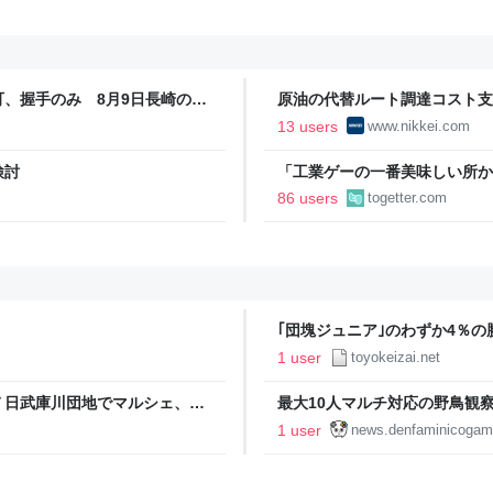
、握手のみ 8月9日長崎の被
原油の代替ルート調達コスト支
経済新聞
13 users
www.nikkei.com
検討
「工業ゲーの一番美味しい所か
字見込みも出ていた日鉄、買収
86 users
togetter.com
益が2900億になった
｢団塊ジュニア｣のわずか4％
ドキこだわり中年"の実態
1 user
toyokeizai.net
７日武庫川団地でマルシェ、沿
最大10人マルチ対応の野鳥観察・
う。発売4日で「圧倒的に好評
1 user
news.denfaminicogame
を探索し、鳥の写真を撮ってガ