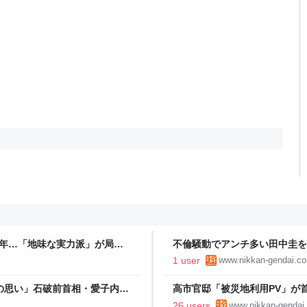
10年…「地味な実力派」が局を
不倫騒動でアンチ多い田中圭を
したたか皮算用｜日刊ゲンダイDI
1 user
www.nikkan-gendai.c
の思い」石破前首相・愛子内親
高市官邸「被災地利用PV」が
画”の二の舞を自民党が危惧｜日刊
26 users
www.nikkan-gendai