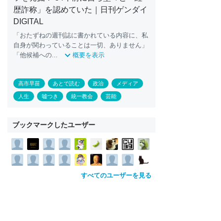
歴詐称」を認めていた｜日刊ゲンダイ
DIGITAL
「おたずねの週刊誌に書かれている内容に、私
自身が関わっていることは一切、ありません」
「他候補への...
概要を表示
高市早苗
あとで読む
政治
メディア
人生
嘘つき
統一教会
芸能
ブックマークしたユーザー
すべてのユーザーを見る