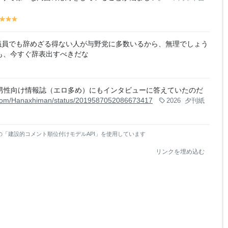
y
y
y
y
el
el
el
lo
lo
lo
議員でも辞めざる得ない人が与野党に多数いるから、無理でしょう
w
w
w
も、今すぐ辞表出すべきだな
男性向け情報誌（エロ多め）にもインタビューに答えていたのだ
x.com/Hanaxhiman/status/2019587052086673417
2026
夕刊紙
の「建設的コメント順位付けモデルAPI」を使用しています
リンクを埋め込む