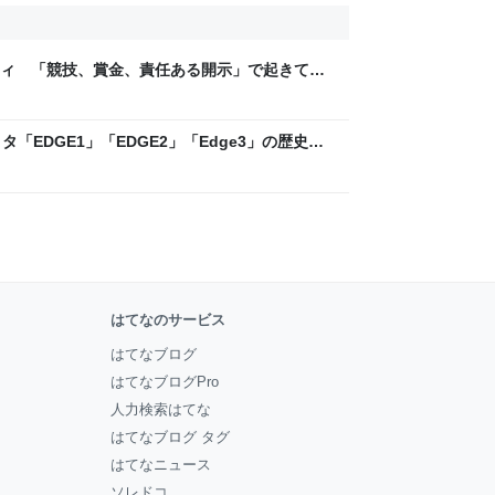
ティ 「競技、賞金、責任ある開示」で起きてい
ックLAB
「EDGE1」「EDGE2」「Edge3」の歴史に
 - レバテックLAB
はてなのサービス
はてなブログ
はてなブログPro
人力検索はてな
はてなブログ タグ
はてなニュース
ソレドコ