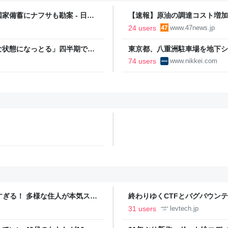
備蓄にナフサも勘案 - 日本
【速報】原油の調達コスト増加
24 users
www.47news.jp
な状態になっとる」四半期で赤
東京都、八重洲駐車場を地下シ
に設備投資したら、なんか純利
経済新聞
74 users
www.nikkei.com
ツすぎる！ 多様な住人が本気スキ
終わりゆくCTFとバグバウン
の価値向上”戦略 東京・中央
ること【フォーカス】 - レバテ
31 users
levtech.jp