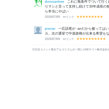
lo
lo
lo
lo
lo
lo
lo
lo
lo
lo
lo
donovantree
これに無条件でついて行く
w
w
w
w
w
w
w
w
w
w
w
りマシと言って支持し続けて30年成長の
ら本当にやばい
2026/07/09
リンク
y
y
y
y
y
y
y
y
y
el
el
el
el
el
el
el
el
el
lo
lo
lo
lo
lo
lo
lo
lo
lo
preciar
一応語尾が -anだから被っては
w
w
w
w
w
w
w
w
w
カ。次の選挙で中道政権が出来る希望も
2026/07/09
リンク
y
y
y
y
y
y
y
y
y
y
el
el
el
el
el
el
el
el
el
el
lo
lo
lo
lo
lo
lo
lo
lo
lo
lo
注目コメント算出アルゴリズムの一部にLINEヤフー株式会社
w
w
w
w
w
w
w
w
w
w