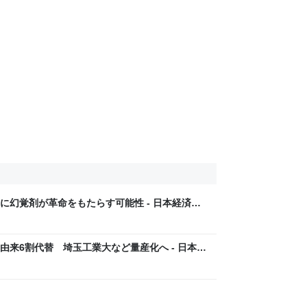
に幻覚剤が革命をもたらす可能性 - 日本経済新
由来6割代替 埼玉工業大など量産化へ - 日本経