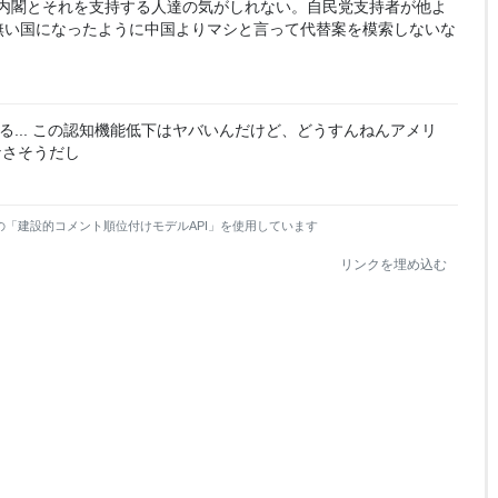
内閣とそれを支持する人達の気がしれない。自民党支持者が他よ
無い国になったように中国よりマシと言って代替案を模索しないな
いる... この認知機能低下はヤバいんだけど、どうすんねんアメリ
なさそうだし
の「建設的コメント順位付けモデルAPI」を使用しています
リンクを埋め込む