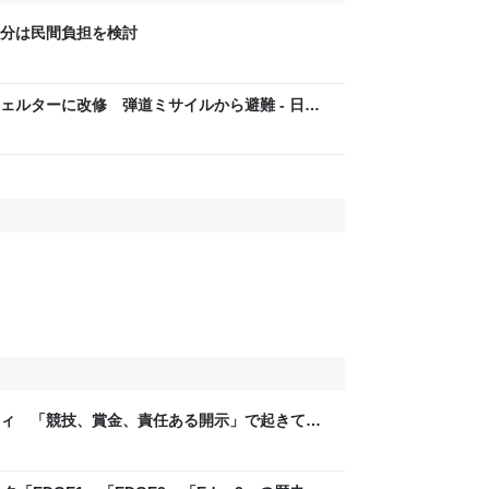
分は民間負担を検討
ェルターに改修 弾道ミサイルから避難 - 日本
ティ 「競技、賞金、責任ある開示」で起きてい
ックLAB