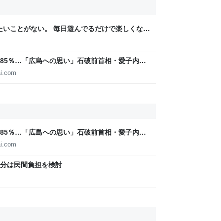
りたいことがない。 毎日遊んでるだけで楽しくな
85％…「広島への思い」石破前首相・愛子内親
IGITAL
i.com
85％…「広島への思い」石破前首相・愛子内親
IGITAL
i.com
分は民間負担を検討