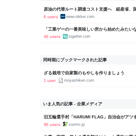
原油の代替ルート調達コスト支援へ 経産省、国家
経済新聞
6 users
www.nikkei.com
「工業ゲーの一番美味しい所から始めたみたい
字見込みも出ていた日鉄、買収したUSスチール
46 users
togetter.com
益が2900億になった
同時期にブックマークされた記事
ざる栽培で自家製のもやしを作りましょう
1 user
moyashiken.com
いま人気の記事 - 企業メディア
旧五輪選手村「HARUMI FLAG」自治会がア
ルで挑む、盆踊り2万人集客や交通改善など“街
96 users
suumo.jp
区