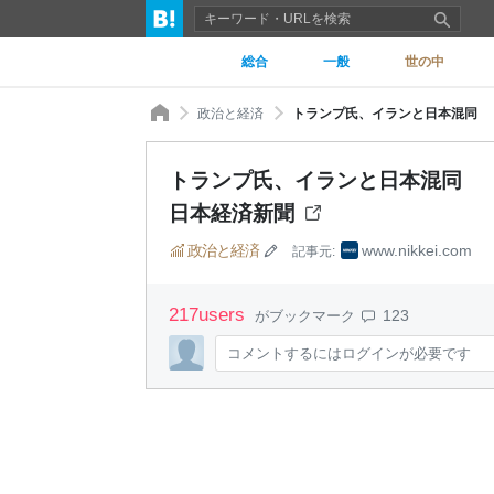
総合
一般
世の中
政治と経済
トランプ氏、イランと日本混同 「
トランプ氏、イランと日本混同 「
日本経済新聞
政治と経済
www.nikkei.com
記事元:
217
users
123
がブックマーク
コメントするにはログインが必要です