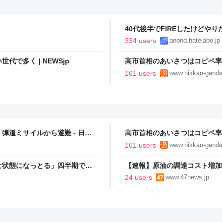
40代後半でFIREしたけどや
い..
334 users
anond.hatelabo.jp
で多く | NEWSjp
高市首相のあいさつはコピペ率
王とは絶望的格差｜日刊ゲンダイD
161 users
www.nikkan-genda
道ミサイルから避難 - 日本
高市首相のあいさつはコピペ率
王とは絶望的格差｜日刊ゲンダイD
161 users
www.nikkan-genda
な状態になっとる」四半期で赤
【速報】原油の調達コスト増加
に設備投資したら、なんか純利
24 users
www.47news.jp