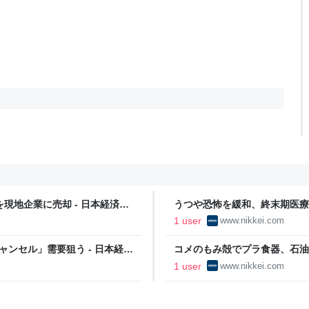
現地企業に売却 - 日本経済新
うつや恐怖を緩和、終末期医療
聞
1 user
www.nikkei.com
ンセル」需要狙う - 日本経済
コメのもみ殻でプラ食器、石油
済新聞
1 user
www.nikkei.com