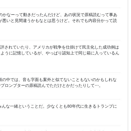
のかなーって動きだったんだけど、あの状況で原稿読むって事あ
は目が悪いと見間違うかもなとは思うけど。それでも内容分かって読
ikazeと評されていたり、アメリカが戦争を仕掛けて民主化した成功例は
たように記憶しているが、やっぱり認知上で同じ箱に入っているん
カ人の頭の中では、音も字面も案外と似てないこともないのかもしれな
でプロンプターの原稿読んでただけとかだったりして⋯。
みんな一緒ということだ。少なくとも80年代に生きるトランプに
y