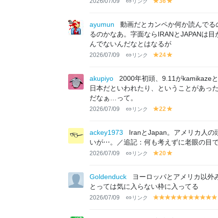
2026/07/09
リンク
36
y
y
el
el
lo
lo
ayumun
動画だとカンペか何か読んでる
w
w
るのかなあ。字面ならIRANとJAPAN
んでないんだなとはなるが
2026/07/09
リンク
24
y
y
el
el
lo
lo
akupiyo
2000年初頭、9.11がkam
w
w
日本だといわれたり、ということがあっ
だなぁ…って。
2026/07/09
リンク
22
y
y
el
el
lo
lo
ackey1973
IranとJapan。アメリ
w
w
いが⋯。／追記：何も考えずに老眼の目
2026/07/09
リンク
20
y
y
el
el
lo
lo
Goldenduck
ヨーロッパとアメリカ以外
w
w
とっては気に入らない枠に入ってる
2026/07/09
リンク
y
y
y
y
y
y
y
y
y
y
el
el
el
el
el
el
el
el
el
el
el