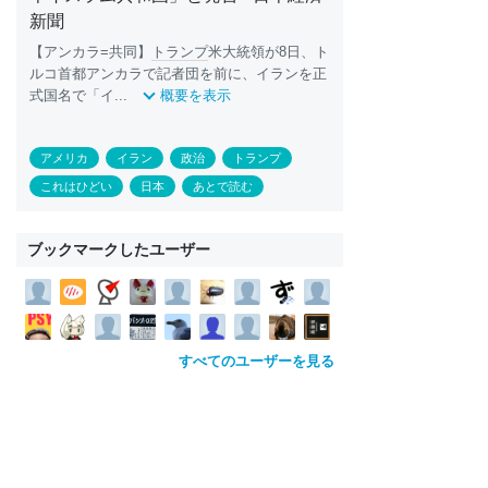
新聞
【アンカラ=共同】
トランプ
米大統領が8日、ト
ルコ首都アンカラで記者団を前に、イランを正
式国名で「イ...
概要を表示
アメリカ
イラン
政治
トランプ
これはひどい
日本
あとで読む
ブックマークしたユーザー
すべてのユーザーを見る