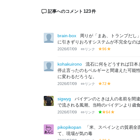
123
記事へのコメント
件
brain-box
周りが「まあ、トランプだし
に引きずりおろすシステムが不完全なの
2026/07/09
リンク
96
y
y
el
el
lo
lo
kohakuirono
流石に何をどうすれば日本
w
w
停止言ったのもベルギーと間違えた可能性
に変わるだろうな。
2026/07/09
リンク
72
y
y
el
el
lo
lo
sigwyg
バイデンのときは人の名前を間
w
w
で流される風潮。当時のバイデンより歳
2026/07/09
リンク
64
g
y
y
r
el
el
e
lo
lo
pikopikopan
「米、スペインとの貿易全
e
w
w
て、現場が気の毒
n