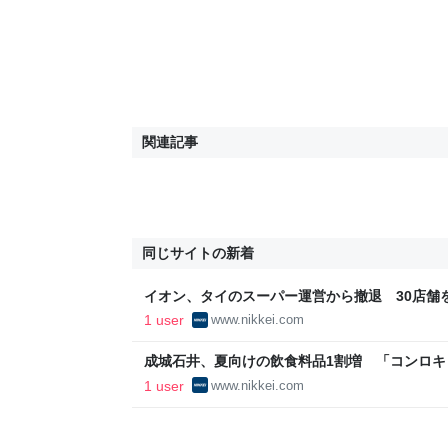
関連記事
同じサイトの新着
イオン、タイのスーパー運営から撤退 30店舗を
聞
1 user
www.nikkei.com
成城石井、夏向けの飲食料品1割増 「コンロキャ
新聞
1 user
www.nikkei.com