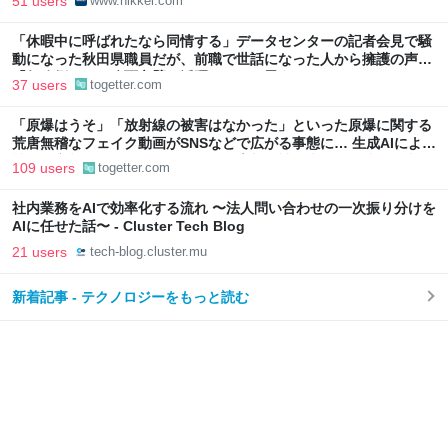
51 users
www.nikkei.com
「休暇中に呼ばれたなら同情する」データセンターの記者会見で騒
動になった秋田県職員だが、前職で世話になった人から擁護の声
「行政側として八面六臂の活躍をしたと思う」
37 users
togetter.com
「原爆はうそ」「放射線の被害はなかった」といった原爆に関する
荒唐無稽なフェイク動画がSNSなどで広がる事態に… 生成AIによる
被爆の実相からはかけ離れた動画も増加、被爆者からは憤りの声も
109 users
togetter.com
社内業務をAIで効率化する流れ 〜法人問い合わせの一次振り分けを
AIに任せた話〜 - Cluster Tech Blog
21 users
tech-blog.cluster.mu
新着記事 - テクノロジーをもっと読む