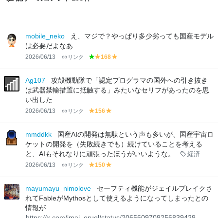
mobile_neko
え、マジで？やっぱり多少劣っても国産モデル
は必要だよなあ
2026/06/13
リンク
168
g
y
y
r
el
el
e
lo
lo
Ag107
攻殻機動隊で「認定プログラマの国外への引き抜き
e
w
w
は武器禁輸措置に抵触する」みたいなセリフがあったのを思
n
い出した
2026/06/13
リンク
156
y
y
el
el
lo
lo
mmddkk
国産AIの開発は無駄という声も多いが、国産宇宙ロ
w
w
ケットの開発を（失敗続きでも）続けていることを考える
と、AIもそれなりに頑張ったほうがいいような。
経済
2026/06/13
リンク
150
y
y
el
el
lo
lo
mayumayu_nimolove
セーフティ機能がジェイルブレイクさ
w
w
れてFableがMythosとして使えるようになってしまったとの
情報が
https://x.com/imai_eruel/status/2065609709256839429