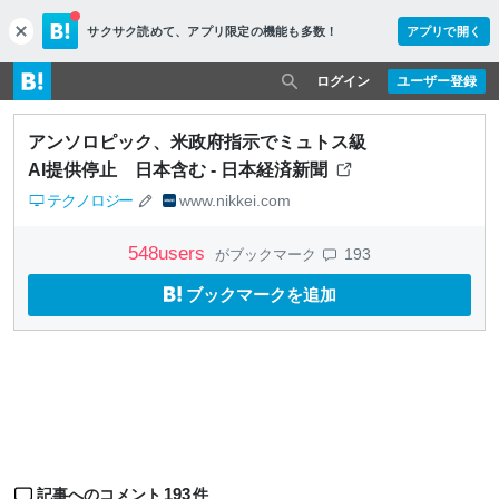
サクサク読めて、
アプリ限定の機能も多数！
アプリで開く
c
l
o
ログイン
ユーザー登録
s
e
アンソロピック、米政府指示でミュトス級
AI提供停止 日本含む - 日本経済新聞
テクノロジー
www.nikkei.com
548
users
193
がブックマーク
ブックマークを追加
193
記事へのコメント
件