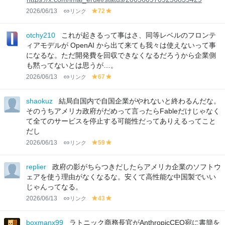
2026/06/13
リンク
72
y
y
el
el
lo
lo
otchy210
これが起きるって事はさ、同等レベルのフロンテ
w
w
ィアモデルが OpenAI から出て来ても我々は使えないって事
になるな。ただ開発費を回収できなくなるだろうから企業側
も黙ってないとは思うが…。
2026/06/13
リンク
67
y
y
el
el
lo
lo
shaokuz
結局自国内で自国企業がやれないと終わるんだな。
w
w
そのうちアメリカ政府がだめって言ったらFableだけじゃなく
て全てのサービスを停止する可能性だってありえるってこと
だし
2026/06/13
リンク
59
y
y
el
el
lo
lo
replier
政府の影がちらつきだしたらアメリカ企業のソフトウ
w
w
ェアを使う理由がなくなるな。安くて高性能な中国製でいい
じゃんってなる。
2026/06/13
リンク
43
y
y
el
el
lo
lo
boxmanx99
ラトニック商務長官がAnthropicCEO宛に書簡を