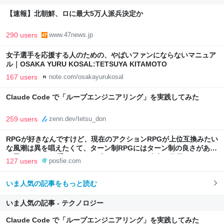
【速報】北朝鮮、ロに最大5万人派兵決定か
290 users
www.47news.jp
女子選手を応援する人のための、やばいファンにならないマニュア
ル｜OSAKA YURU KOSAL:TETSUYA KITAMOTO
167 users
note.com/osakayurukosal
Claude Code で「ループエンジニアリング」を実践してみた
259 users
zenn.dev/tetsu_don
RPGが好きなんですけど、現在のアクションRPGが上位互換みたい
な風潮は異を唱えたくて、ターン制RPGにはターン制の良さがある
と思ってます 一手をじっくり考えられたり、途中で休憩したりでき
127 users
posfie.com
るのがターン制の良さじゃないですか もっとターン制を煮詰めて欲
しい→「既出だと思うがここはオクトパストラベラーを推したい
いま人気の記事をもっと読む
(´・ω・｀)」
いま人気の記事 - テクノロジー
Claude Code で「ループエンジニアリング」を実践してみた