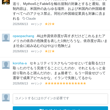
w
w
送り、Mythos5とFable5を輸出規制の対象とすると通知。規
制内容は、米国外のあらゆる場所、および米国内の外国籍者
すべてへのアクセス禁止。同社の外国籍従業員も対象に含ま
れる
Claude
2026/06/13
リンク
29
y
y
el
el
lo
lo
opaopachang
AIは外資依存度が高すぎだけどこれもまたア
w
w
メリカの依存の危険度を表した1例だろうな。依存度が高いま
ま社会に組み込むのはやはり危険だよ
2026/06/13
リンク
22
y
y
el
el
lo
lo
koroha-a
セキュリティリスクちらつかせといて金取るだけ
w
w
取ったのでもう見捨てることにしたのか、それとももっと金
絞り取れると踏んだのか。まぁ後者で、もう一回金せびって
選挙で成果アピールかな。イランで失敗してるから
2026/06/13
リンク
y
y
y
y
y
y
y
y
y
y
y
y
y
y
el
el
el
el
el
el
el
el
el
el
el
el
el
el
lo
lo
lo
lo
lo
lo
lo
lo
lo
lo
lo
lo
lo
lo
コメントするにはログインが必要です
w
w
w
w
w
w
w
w
w
w
w
w
w
w