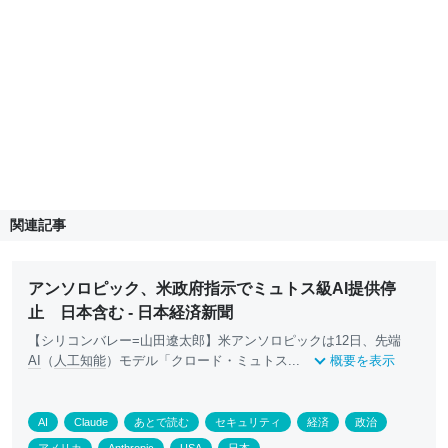
関連記事
アンソロピック、米政府指示でミュトス級AI提供停
止 日本含む - 日本経済新聞
【シリコンバレー=山田遼太郎】米アンソロピックは12日、先端
AI
（
人工知能
）モデル「クロード・ミュトス...
概要を表示
AI
Claude
あとで読む
セキュリティ
経済
政治