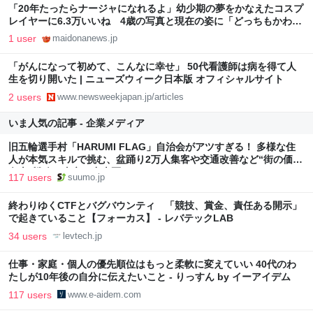
「20年たったらナージャになれるよ」幼少期の夢をかなえたコスプ
レイヤーに6.3万いいね 4歳の写真と現在の姿に「どっちもかわえ
え～」｜まいどなニュース
1 user
maidonanews.jp
「がんになって初めて、こんなに幸せ」 50代看護師は病を得て人
生を切り開いた | ニューズウィーク日本版 オフィシャルサイト
2 users
www.newsweekjapan.jp/articles
いま人気の記事 - 企業メディア
旧五輪選手村「HARUMI FLAG」自治会がアツすぎる！ 多様な住
人が本気スキルで挑む、盆踊り2万人集客や交通改善など“街の価値
向上”戦略 東京・中央区
117 users
suumo.jp
終わりゆくCTFとバグバウンティ 「競技、賞金、責任ある開示」
で起きていること【フォーカス】 - レバテックLAB
34 users
levtech.jp
仕事・家庭・個人の優先順位はもっと柔軟に変えていい 40代のわ
たしが10年後の自分に伝えたいこと - りっすん by イーアイデム
117 users
www.e-aidem.com