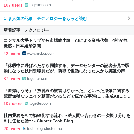
被爆の実相からはかけ離れた動画も増加、被爆者からは憤りの声も
107 users
togetter.com
いま人気の記事 - テクノロジーをもっと読む
新着記事 - テクノロジー
コンサル大手トップから市場縮小論 AIによる業務代替、4社が危
機感 - 日本経済新聞
42 users
www.nikkei.com
「休暇中に呼ばれたなら同情する」データセンターの記者会見で騒
動になった秋田県職員だが、前職で世話になった人から擁護の声
「行政側として八面六臂の活躍をしたと思う」
37 users
togetter.com
「原爆はうそ」「放射線の被害はなかった」といった原爆に関する
荒唐無稽なフェイク動画がSNSなどで広がる事態に… 生成AIによる
被爆の実相からはかけ離れた動画も増加、被爆者からは憤りの声も
107 users
togetter.com
社内業務をAIで効率化する流れ 〜法人問い合わせの一次振り分けを
AIに任せた話〜 - Cluster Tech Blog
20 users
tech-blog.cluster.mu