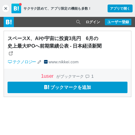
サクサク読めて、
アプリ限定の機能も多数！
アプリで開く
c
l
o
ログイン
ユーザー登録
s
e
スペースX、AIや宇宙に投資3兆円 6月の
史上最大IPOへ前期業績公表 - 日本経済新聞
テクノロジー
www.nikkei.com
1
user
1
がブックマーク
ブックマークを追加