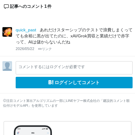
1
記事へのコメント
件
quick_past
あれだけスターシップのテストで浪費しまくって
ても余裕に黒が出てたのに、xAI/Grok買収と業績だけで赤字
って、AIは儲からないんだね
2026/05/22
リンク
コメントするにはログインが必要です
ログインしてコメント
注目コメント算出アルゴリズムの一部にLINEヤフー株式会社の「建設的コメント順
位付けモデルAPI」を使用しています