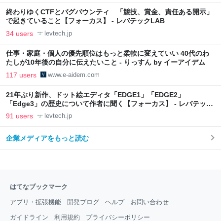
終わりゆくCTFとバグバウンティ 「競技、賞金、責任ある開示」
で起きていること【フォーカス】 - レバテックLAB
34 users
levtech.jp
仕事・家庭・個人の優先順位はもっと柔軟に変えていい 40代のわ
たしが10年後の自分に伝えたいこと - りっすん by イーアイデム
117 users
www.e-aidem.com
21年ぶり新作、ドット絵エディタ「EDGE1」「EDGE2」
「Edge3」の歴史について作者に聞く【フォーカス】 - レバテック
LAB
91 users
levtech.jp
企業メディアをもっと読む
はてなブックマーク
アプリ・拡張機能
開発ブログ
ヘルプ
お問い合わせ
ガイドライン
利用規約
プライバシーポリシー