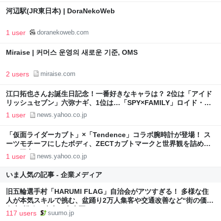
河辺駅(JR東日本) | DoraNekoWeb
1 user
doranekoweb.com
Miraise | 커머스 운영의 새로운 기준, OMS
2 users
miraise.com
江口拓也さんお誕生日記念！一番好きなキャラは？ 2位は「アイド
リッシュセブン」六弥ナギ、1位は…「SPY×FAMILY」ロイド・フ
ォージャー ＜26年版＞（アニメ！アニメ！） - Yahoo!ニュース
1 user
news.yahoo.co.jp
「仮面ライダーカブト」×「Tendence」コラボ腕時計が登場！ ス
ーツモチーフにしたボディ、ZECTカブトマークと世界観を詰め込
んだ限定アイテム（アニメ！アニメ！） - Yahoo!ニュース
1 user
news.yahoo.co.jp
いま人気の記事 - 企業メディア
旧五輪選手村「HARUMI FLAG」自治会がアツすぎる！ 多様な住
人が本気スキルで挑む、盆踊り2万人集客や交通改善など“街の価値
向上”戦略 東京・中央区
117 users
suumo.jp