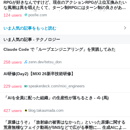
RPGが好きなんですけど、現在のアクションRPGが上位互換みたい
な風潮は異を唱えたくて、ターン制RPGにはターン制の良さがある
と思ってます 一手をじっくり考えられたり、途中で休憩したりでき
124 users
posfie.com
るのがターン制の良さじゃないですか もっとターン制を煮詰めて欲
しい→「既出だと思うがここはオクトパストラベラーを推したい
いま人気の記事をもっと読む
(´・ω・｀)」
いま人気の記事 - テクノロジー
Claude Code で「ループエンジニアリング」を実践してみた
258 users
zenn.dev/tetsu_don
AI研修(Day2)【MIXI 26新卒技術研修】
229 users
speakerdeck.com/mixi_engineers
「AIを全員に配った組織」の生産性が落ちるとき - 🐴 (馬)
427 users
blog.takaumada.com
「原爆はうそ」「放射線の被害はなかった」といった原爆に関する
荒唐無稽なフェイク動画がSNSなどで広がる事態に… 生成AIによる