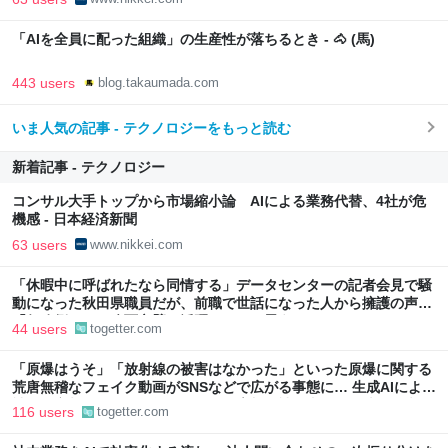
「AIを全員に配った組織」の生産性が落ちるとき - 🐴 (馬)
443 users
blog.takaumada.com
いま人気の記事 - テクノロジーをもっと読む
新着記事 - テクノロジー
コンサル大手トップから市場縮小論 AIによる業務代替、4社が危
機感 - 日本経済新聞
63 users
www.nikkei.com
「休暇中に呼ばれたなら同情する」データセンターの記者会見で騒
動になった秋田県職員だが、前職で世話になった人から擁護の声
「行政側として八面六臂の活躍をしたと思う」
44 users
togetter.com
「原爆はうそ」「放射線の被害はなかった」といった原爆に関する
荒唐無稽なフェイク動画がSNSなどで広がる事態に… 生成AIによる
被爆の実相からはかけ離れた動画も増加、被爆者からは憤りの声も
116 users
togetter.com