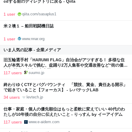
cdする前のディレクトリに戻る - Qiita
1 user
qiita.com/sasaplus1
米２墺１ – 船田戦闘機日誌
1 user
www.nnar.org
いま人気の記事 - 企業メディア
旧五輪選手村「HARUMI FLAG」自治会がアツすぎる！ 多様な住
人が本気スキルで挑む、盆踊り2万人集客や交通改善など“街の価値
向上”戦略 東京・中央区
117 users
suumo.jp
終わりゆくCTFとバグバウンティ 「競技、賞金、責任ある開示」
で起きていること【フォーカス】 - レバテックLAB
34 users
levtech.jp
仕事・家庭・個人の優先順位はもっと柔軟に変えていい 40代のわ
たしが10年後の自分に伝えたいこと - りっすん by イーアイデム
117 users
www.e-aidem.com