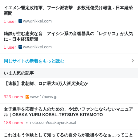
イエメン暫定政権軍、フーシ派攻撃 多数死傷受け報復 - 日本経済
新聞
1 user
www.nikkei.com
鋳鉄が生む忠実な音 アイシン系の音響器具の「レクサス」が人気
に - 日本経済新聞
1 user
www.nikkei.com
同じサイトの新着をもっと読む
いま人気の記事
【速報】北朝鮮、ロに最大5万人派兵決定か
323 users
www.47news.jp
女子選手を応援する人のための、やばいファンにならないマニュア
ル｜OSAKA YURU KOSAL:TETSUYA KITAMOTO
188 users
note.com/osakayurukosal
これはもう体験として知ってるの自分らが最後やろなぁ…ってこと