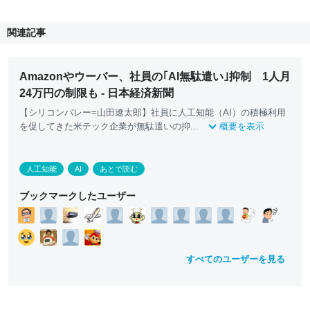
関連記事
Amazonやウーバー、社員の｢AI無駄遣い｣抑制 1人月
24万円の制限も - 日本経済新聞
【シリコンバレー=山田遼太郎】社員に
人工知能
（
AI
）の積極利用
を促してきた米テック企業が無駄遣いの抑...
概要を表示
人工知能
AI
あとで読む
ブックマークしたユーザー
すべてのユーザーを見る