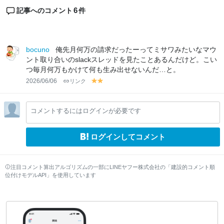
6
記事へのコメント
件
bocuno
俺先月何万の請求だったーってミサワみたいなマウ
ント取り合いのslackスレッドを見たことあるんだけど。こい
つ毎月何万もかけて何も生み出せないんだ…と。
2026/06/06
リンク
y
y
el
el
lo
lo
コメントするにはログインが必要です
w
w
ログインしてコメント
注目コメント算出アルゴリズムの一部にLINEヤフー株式会社の「建設的コメント順
位付けモデルAPI」を使用しています