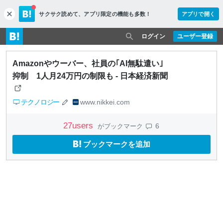
サクサク読めて、
アプリ限定の機能も多数！
アプリで開く
c
l
o
ログイン
ユーザー登録
s
e
Amazonやウーバー、社員の｢AI無駄遣い｣
抑制 1人月24万円の制限も - 日本経済新聞
テクノロジー
www.nikkei.com
27
users
6
がブックマーク
ブックマークを追加