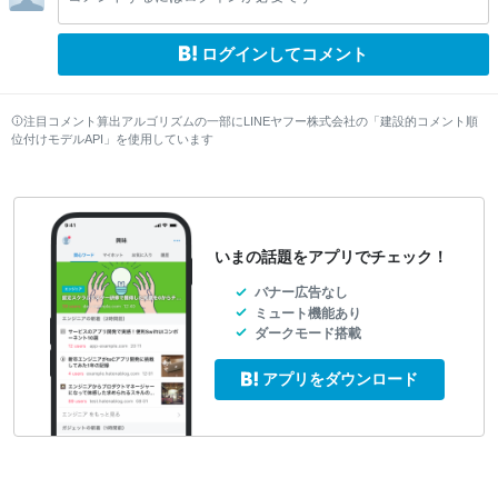
w
w
ログインしてコメント
注目コメント算出アルゴリズムの一部にLINEヤフー株式会社の「建設的コメント順
位付けモデルAPI」を使用しています
いまの話題をアプリでチェック！
バナー広告なし
ミュート機能あり
ダークモード搭載
アプリをダウンロード