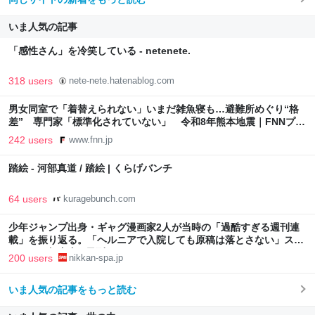
いま人気の記事
「感性さん」を冷笑している - netenete.
318 users
nete-nete.hatenablog.com
男女同室で「着替えられない」いまだ雑魚寝も…避難所めぐり“格
差” 専門家「標準化されていない」 令和8年熊本地震｜FNNプラ
イムオンライン
242 users
www.fnn.jp
踏絵 - 河部真道 / 踏絵 | くらげバンチ
64 users
kuragebunch.com
少年ジャンプ出身・ギャグ漫画家2人が当時の「過酷すぎる週刊連
載」を振り返る。「ヘルニアで入院しても原稿は落とさない」スト
イックな舞台裏 | 日刊SPA!
200 users
nikkan-spa.jp
いま人気の記事をもっと読む