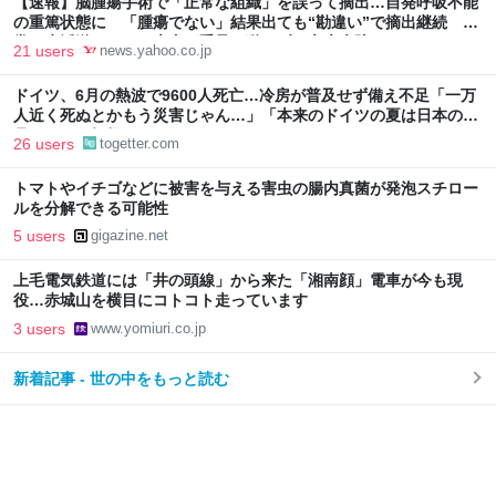
【速報】脳腫瘍手術で「正常な組織」を誤って摘出…自発呼吸不能
の重篤状態に 「腫瘍でない」結果出ても“勘違い”で摘出継続 通
常の生活送っていた患者が手足も動かず 京大病院（MBSニュー
21 users
news.yahoo.co.jp
ス） - Yahoo!ニュース
ドイツ、6月の熱波で9600人死亡…冷房が普及せず備え不足「一万
人近く死ぬとかもう災害じゃん…」「本来のドイツの夏は日本の10
月ぐらいの気候やからねえ」
26 users
togetter.com
トマトやイチゴなどに被害を与える害虫の腸内真菌が発泡スチロー
ルを分解できる可能性
5 users
gigazine.net
上毛電気鉄道には「井の頭線」から来た「湘南顔」電車が今も現
役…赤城山を横目にコトコト走っています
3 users
www.yomiuri.co.jp
新着記事 - 世の中をもっと読む