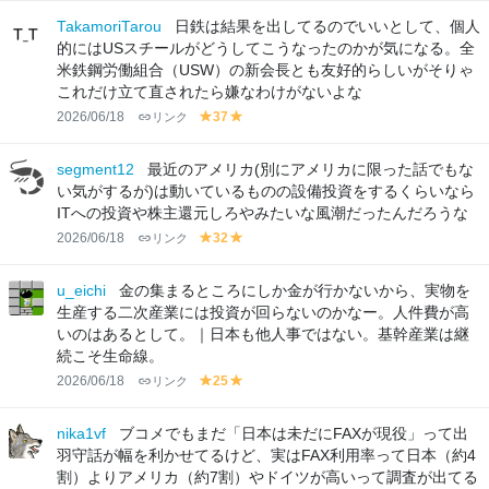
lo
lo
TakamoriTarou
日鉄は結果を出してるのでいいとして、個人
w
w
的にはUSスチールがどうしてこうなったのかが気になる。全
米鉄鋼労働組合（USW）の新会長とも友好的らしいがそりゃ
これだけ立て直されたら嫌なわけがないよな
2026/06/18
リンク
37
y
y
el
el
lo
lo
segment12
最近のアメリカ(別にアメリカに限った話でもな
w
w
い気がするが)は動いているものの設備投資をするくらいなら
ITへの投資や株主還元しろやみたいな風潮だったんだろうな
2026/06/18
リンク
32
y
y
el
el
lo
lo
u_eichi
金の集まるところにしか金が行かないから、実物を
w
w
生産する二次産業には投資が回らないのかなー。人件費が高
いのはあるとして。｜日本も他人事ではない。基幹産業は継
続こそ生命線。
2026/06/18
リンク
25
y
y
el
el
lo
lo
nika1vf
ブコメでもまだ「日本は未だにFAXが現役」って出
w
w
羽守話が幅を利かせてるけど、実はFAX利用率って日本（約4
割）よりアメリカ（約7割）やドイツが高いって調査が出てる