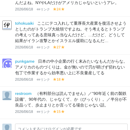
んだよね。NYやLAだけがアメリカじゃないというアレ。
2026/06/18
リンク
24
y
y
el
el
lo
lo
tohokuaiki
ここにテコ入れして重厚長大産業を復活させよう
w
w
としたのがトランプ大統領ですよね。そう考えるとトランプ
の考えってある意味真っ当なんだけど、…だけど、どうして
結果がイラン攻撃とかイスラエル援助になるんだ…
2026/06/18
リンク
27
y
y
el
el
lo
lo
punkgame
日本の中小企業の行く末みたいなもんだからな。
w
w
アメリカのものづくりは。金が無いので刃が研げず切れない
包丁で作業するから効率悪い上に不良量産してる
2026/06/18
リンク
18
y
y
el
el
lo
lo
restroom
（有料部分は読んでません）／“90年近く前の製鉄
w
w
設備”、90年代の、じゃなくて、か（びっくり）。／半分が不
良品って、歩止まりとか言ってる場合じゃない話。
2026/06/18
リンク
15
y
y
el
el
lo
lo
コメントするにはログインが必要です