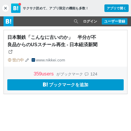
サクサク読めて、
アプリ限定の機能も多数！
アプリで開く
c
l
o
ログイン
ユーザー登録
s
e
日本製鉄「こんなに古いのか」 半分が不
良品からのUSスチール再生 - 日本経済新聞
世の中
www.nikkei.com
359
users
124
がブックマーク
ブックマークを追加