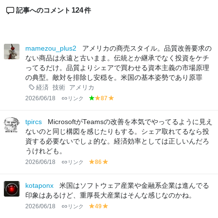
124
記事へのコメント
件
mamezou_plus2
アメリカの商売スタイル。品質改善要求の
ない商品は永遠と古いまま。伝統とか継承でなく投資をケチ
ってるだけ。品質よりシェアで買わせる資本主義の市場原理
の典型。敵対を排除し安穏を。米国の基本姿勢であり原罪
経済
技術
アメリカ
2026/06/18
リンク
87
g
y
y
r
el
el
e
lo
lo
tpircs
MicrosoftがTeamsの改善を本気でやってるように見え
e
w
w
ないのと同じ構図を感じたりもする。シェア取れてるなら投
n
資する必要ないでしょ的な。経済効率としては正しいんだろ
うけれども。
2026/06/18
リンク
86
y
y
el
el
lo
lo
kotaponx
米国はソフトウェア産業や金融系企業は進んでる
w
w
印象はあるけど、重厚長大産業はそんな感じなのかね。
2026/06/18
リンク
49
y
y
el
el