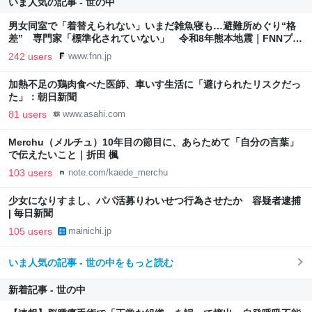
いま人気の記事 - 世の中
男女同室で「着替えられない」いまだ雑魚寝も…避難所めぐり“格
差” 専門家「標準化されていない」 令和8年熊本地震｜FNNプラ
イムオンライン
242 users
www.fnn.jp
加熱不足の鶏肉食べた医師、車いす生活に「避けられたリスクだっ
た」：朝日新聞
81 users
www.asahi.com
Merchu（メルチュ）10年目の節目に、あらためて「自分の言葉」
で伝えたいこと｜折田 楓
103 users
note.com/kaede_merchu
少女になりすまし、パパ活募りわいせつ行為させたか 容疑者逮捕
| 毎日新聞
105 users
mainichi.jp
いま人気の記事 - 世の中をもっと読む
新着記事 - 世の中