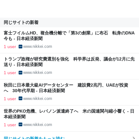
同じサイトの新着
富士フイルムHD、複合機分離で「第3の創業」に布石 転身のDNA
今も - 日本経済新聞
1 user
www.nikkei.com
トランプ政権が研究費選別を強化 科学界は反発、議会が12月に先
送り - 日本経済新聞
1 user
www.nikkei.com
秋田に日本最大級AIデータセンター 建設費2兆円、UAEが投資
へ 30年代早期 - 日本経済新聞
1 user
www.nikkei.com
世界のPKO危機、レバノン派遣終了へ 米の国連関与縮小響く - 日
本経済新聞
1 user
www.nikkei.com
同じサイトの新着をもっと読む