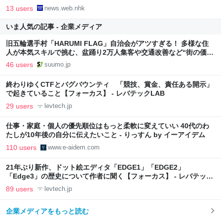
13 users
news.web.nhk
いま人気の記事 - 企業メディア
旧五輪選手村「HARUMI FLAG」自治会がアツすぎる！ 多様な住
人が本気スキルで挑む、盆踊り2万人集客や交通改善など“街の価値
向上”戦略 東京・中央区
46 users
suumo.jp
終わりゆくCTFとバグバウンティ 「競技、賞金、責任ある開示」
で起きていること【フォーカス】 - レバテックLAB
29 users
levtech.jp
仕事・家庭・個人の優先順位はもっと柔軟に変えていい 40代のわ
たしが10年後の自分に伝えたいこと - りっすん by イーアイデム
110 users
www.e-aidem.com
21年ぶり新作、ドット絵エディタ「EDGE1」「EDGE2」
「Edge3」の歴史について作者に聞く【フォーカス】 - レバテック
LAB
89 users
levtech.jp
企業メディアをもっと読む