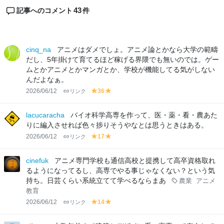
43
記事へのコメント
件
cinq_na
アニメはダメでしょ。アニメ論とかなら大学の範疇
だし、5年掛けて育てるほど稼げる界隈でも無いのでは。ゲー
ムとかアニメとかマンガとか、学校が機能してる気がしない
んだよなぁ。
2026/06/12
リンク
36
y
y
el
el
lo
lo
lacucaracha
バイオ科学高専を作って、医・薬・看・農あた
w
w
りに編入させれば色々捗りそうやなとは思うときはある。
2026/06/12
リンク
17
y
y
el
el
lo
lo
cinefuk
アニメ専門学校も通信高校と提携して高卒資格取れ
w
w
るようになってるし、高専でやる事じゃなくない？という気
持ち。日芸くらい系統立てて学べるならまあ
農業
アニメ
教育
2026/06/12
リンク
14
y
y
el
el
lo
lo