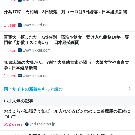
外為17時 円相場、3日続落 対ユーロは5日続落 - 日本経済新聞
1 user
www.nikkei.com
盲導犬「拒まれた」なお4割 宿泊や飲食、受け入れ義務10年 専
門家「賠償リスク高い」 - 日本経済新聞
1 user
www.nikkei.com
40歳未満の大腸がん、7割で大腸菌毒素が関与 大阪大学や東京大
学 - 日本経済新聞
1 user
www.nikkei.com
同じサイトの新着をもっと読む
いま人気の記事
おまえらが出張先で缶ビール入れてるビジホのミニ冷蔵庫の正体に
ついて
552 users
ysd.theletter.jp