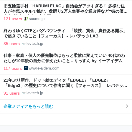
旧五輪選手村「HARUMI FLAG」自治会がアツすぎる！ 多様な住
人が本気スキルで挑む、盆踊り2万人集客や交通改善など“街の価値
向上”戦略 東京・中央区
121 users
suumo.jp
終わりゆくCTFとバグバウンティ 「競技、賞金、責任ある開示」
で起きていること【フォーカス】 - レバテックLAB
35 users
levtech.jp
仕事・家庭・個人の優先順位はもっと柔軟に変えていい 40代のわ
たしが10年後の自分に伝えたいこと - りっすん by イーアイデム
117 users
www.e-aidem.com
21年ぶり新作、ドット絵エディタ「EDGE1」「EDGE2」
「Edge3」の歴史について作者に聞く【フォーカス】 - レバテック
LAB
91 users
levtech.jp
企業メディアをもっと読む