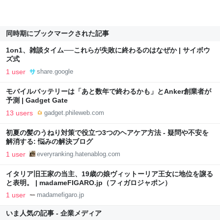
同時期にブックマークされた記事
1on1、雑談タイム──これらが失敗に終わるのはなぜか | サイボウ
ズ式
1 user
share.google
モバイルバッテリーは「あと数年で終わるかも」とAnker創業者が
予測 | Gadget Gate
13 users
gadget.phileweb.com
初夏の髪のうねり対策で役立つ3つのヘアケア方法 - 疑問や不安を
解消する: 悩みの解決ブログ
1 user
everyranking.hatenablog.com
イタリア旧王家の当主、19歳の娘ヴィットーリア王女に地位を譲る
と表明。 | madameFIGARO.jp（フィガロジャポン）
1 user
madamefigaro.jp
いま人気の記事 - 企業メディア