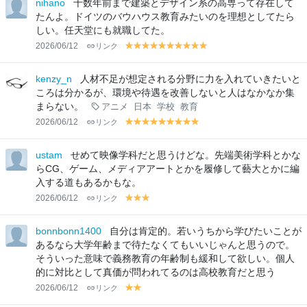
nihano
十数年前まで建築とデザイン系の高専って存在して
w
w
たんよ。ドイツのバウハウス教育みたいのを理想としてたら
しい。任天堂にも就職してた。
2026/06/12
リンク
y
y
y
y
y
y
y
y
y
y
el
el
el
el
el
el
el
el
el
el
lo
lo
lo
lo
lo
lo
lo
lo
lo
lo
kenzy_n
人材不足が想定される分野に力を入れていきたいと
w
w
w
w
w
w
w
w
w
w
ころは分かるが、環境や待遇を改善しないと人はなかなか集
まらない。
アニメ
日本
学校
教育
2026/06/12
リンク
y
y
y
y
y
y
y
y
y
el
el
el
el
el
el
el
el
el
lo
lo
lo
lo
lo
lo
lo
lo
lo
ustam
せめて映像学科だと思うけどな。先端美術学科とかな
w
w
w
w
w
w
w
w
w
らCG、ゲーム、メディアアートとかを履修して藝大とかに編
入する道もあるかもな。
2026/06/12
リンク
y
y
y
el
el
el
lo
lo
lo
bonnbonn1400
自分は肯定的。若いうちから学びたいことが
w
w
w
あるなら大学年齢まで待たなくてもいいじゃんと思うので。
そういった意味で義務教育の年齢制も緩和して欲しい。個人
的に対比として真価が問われてるのは高校教育だと思う
2026/06/12
リンク
y
y
el
el