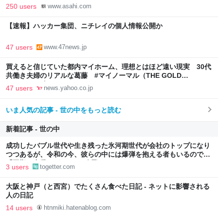
250 users
www.asahi.com
【速報】ハッカー集団、ニチレイの個人情報公開か
47 users
www.47news.jp
買えると信じていた都内マイホーム、理想とはほど遠い現実 30代
共働き夫婦のリアルな葛藤 #マイノーマル（THE GOLD
ONLINE（ゴールドオンライン）） - Yahoo!ニュース
47 users
news.yahoo.co.jp
いま人気の記事 - 世の中をもっと読む
新着記事 - 世の中
成功したバブル世代や生き残った氷河期世代が会社のトップになり
つつあるが、令和の今、彼らの中には爆弾を抱える者もいるのでは
「同期の出世頭がコレで2人飛んだな。」
3 users
togetter.com
大阪と神戸（と西宮）でたくさん食べた日記 - ネットに影響される
人の日記
14 users
htnmiki.hatenablog.com