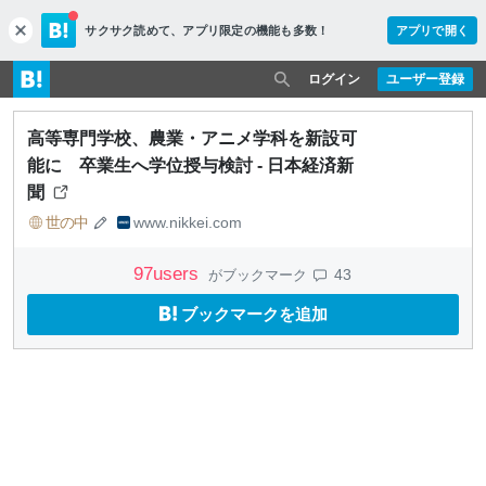
サクサク読めて、
アプリ限定の機能も多数！
アプリで開く
c
l
o
ログイン
ユーザー登録
s
e
高等専門学校、農業・アニメ学科を新設可
能に 卒業生へ学位授与検討 - 日本経済新
聞
世の中
www.nikkei.com
97
users
43
がブックマーク
ブックマークを追加