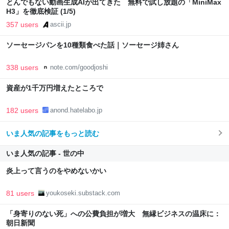
とんでもない動画生成AIが出てきた 無料で試し放題の「MiniMax
H3」を徹底検証 (1/5)
357 users
ascii.jp
ソーセージパンを10種類食べた話｜ソーセージ姉さん
338 users
note.com/goodjoshi
資産が1千万円増えたところで
182 users
anond.hatelabo.jp
いま人気の記事をもっと読む
いま人気の記事 - 世の中
炎上って言うのをやめないかい
81 users
youkoseki.substack.com
「身寄りのない死」への公費負担が増大 無縁ビジネスの温床に：
朝日新聞