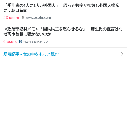
「受刑者の4人に1人が外国人」 誤った数字が拡散し外国人排斥
に：朝日新聞
23 users
www.asahi.com
＜政治部取材メモ＞「国民民主を怒らせるな」 麻生氏の直言はな
ぜ高市首相に響かないのか
6 users
www.sankei.com
新着記事 - 世の中をもっと読む