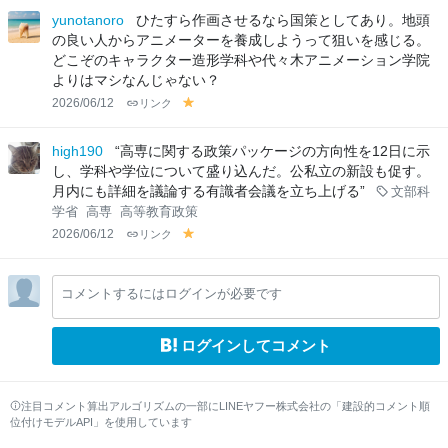
lo
lo
yunotanoro
ひたすら作画させるなら国策としてあり。地頭
w
w
の良い人からアニメーターを養成しようって狙いを感じる。
どこぞのキャラクター造形学科や代々木アニメーション学院
よりはマシなんじゃない？
2026/06/12
リンク
y
el
lo
high190
“高専に関する政策パッケージの方向性を12日に示
w
し、学科や学位について盛り込んだ。公私立の新設も促す。
月内にも詳細を議論する有識者会議を立ち上げる”
文部科
学省
高専
高等教育政策
2026/06/12
リンク
y
el
lo
コメントするにはログインが必要です
w
ログインしてコメント
注目コメント算出アルゴリズムの一部にLINEヤフー株式会社の「建設的コメント順
位付けモデルAPI」を使用しています