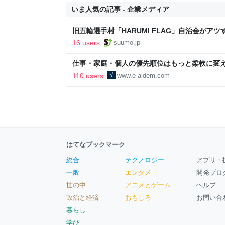
いま人気の記事 - 企業メディア
旧五輪選手村「HARUMI FLAG」自治会がア
ルで挑む、盆踊り2万人集客や交通改善など“街
16 users
suumo.jp
区
仕事・家庭・個人の優先順位はもっと柔軟に変えて
後の自分に伝えたいこと - りっすん by イーア
110 users
www.e-aidem.com
はてなブックマーク
総合
テクノロジー
アプリ・
一般
エンタメ
開発ブロ
世の中
アニメとゲーム
ヘルプ
政治と経済
おもしろ
お問い合
暮らし
学び