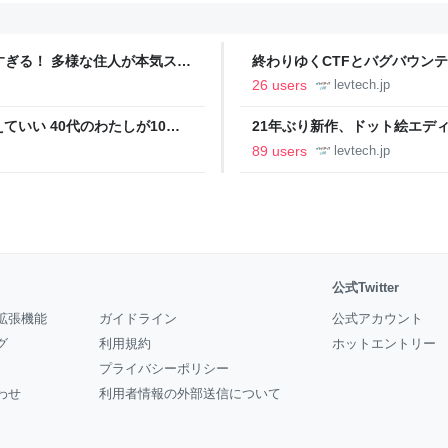
ツすぎる！ 多様な住人が本気スキ
終わりゆくCTFとバグバウン
の価値向上”戦略 東京・中央
ること【フォーカス】 - レバテ
26 users
levtech.jp
いい 40代のわたしが10年
21年ぶり新作、ドット絵エディタ
イデム
ついて作者に聞く【フォーカス】
89 users
levtech.jp
公式Twitter
拡張機能
ガイドライン
公式アカウント
グ
利用規約
ホットエントリー
プライバシーポリシー
わせ
利用者情報の外部送信について