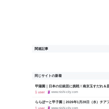
関連記事
同じサイトの新着
甲陽園｜日本の伝統芸に挑戦！南京玉すだれ＆
す - 西宮さんぽ ご近所情報
1 user
www.nishi-city.com
ららぽーと甲子園｜2026年1月28日（水）チア
ク！豆まきパラパラ！鬼退治』が開催されます！ 
1 user
www.nishi-city.com