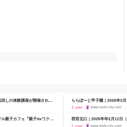
皿回しの体験講座が開催されま
ららぽーと甲子園｜2026年3
開催！ダンスや書道、みやたんも
1 user
www.nishi-city.com
フル親子カフェ『親子deワクワ
西宮北口｜2026年年2月11
- 西宮さんぽ ご近所情報
マグネットづくり』が開催されま
1 user
www.nishi-city.com