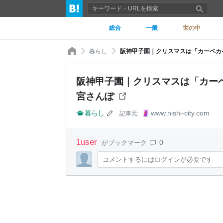
総合
一般
世の中
暮らし
阪神甲子園｜クリスマスは「カーベカイ
阪神甲子園｜クリスマスは「カーベ
宮さんぽ
暮らし
www.nishi-city.com
記事元:
1
user
0
がブックマーク
コメントするにはログインが必要です