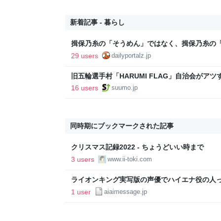
新着記事 - 暮らし
揖保乃糸の「そうめん」ではなく、揖保乃糸の
29 users
dailyportalz.jp
旧五輪選手村「HARUMI FLAG」自治会がア
ルで挑む、盆踊り2万人集客や交通改善など“街
16 users
suumo.jp
区
同時期にブックマークされた記事
クリスマス記録2022 - ちょうどいい時まで
3 users
www.ii-toki.com
ライオンキング実写版の声優でハイエナ役の人
1 user
aiaimessage.jp