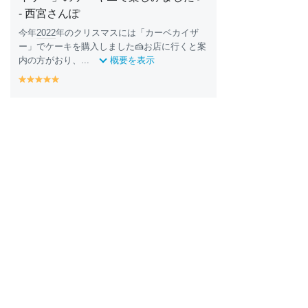
- 西宮さんぽ
今年
2022
年のクリスマスには「カーベカイザ
ー」でケーキを購入しました🍰お店に行くと案
内の方がおり、...
概要を表示
y
y
y
y
y
e
e
e
e
e
ll
ll
ll
ll
ll
o
o
o
o
o
w
w
w
w
w