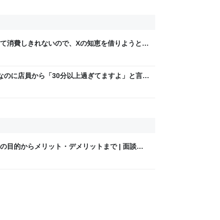
て消費しきれないので、Xの知恵を借りようと
集めることにした
なのに店員から「30分以上過ぎてますよ」と言わ
刻と時間制限カードの時刻の差が13秒しかない
に
の目的からメリット・デメリットまで | 面談済
理士コンシェルジュ