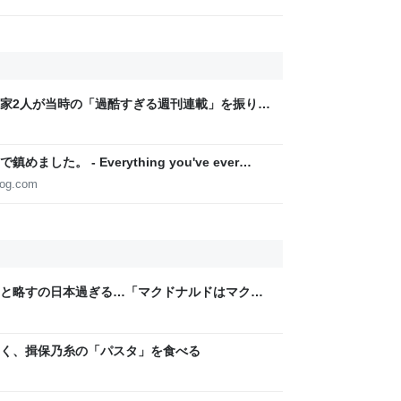
家2人が当時の「過酷すぎる週刊連載」を振り返
稿は落とさない」ストイックな舞台裏 | 日刊
た。 - Everything you've ever
blog.com
と略すの日本過ぎる…「マクドナルドはマクド
など
く、揖保乃糸の「パスタ」を食べる