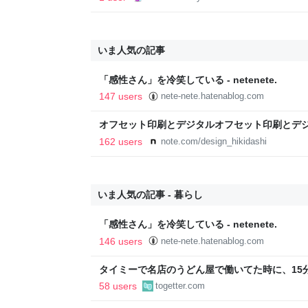
いま人気の記事
「感性さん」を冷笑している - netenete.
147 users
nete-nete.hatenablog.com
オフセット印刷とデジタルオフセット印刷とデ
と。｜デザインのひきだし 津田淳子
162 users
note.com/design_hikidashi
いま人気の記事 - 暮らし
「感性さん」を冷笑している - netenete.
146 users
nete-nete.hatenablog.com
タイミーで名店のうどん屋で働いてた時に、15分
秒で一皿洗えねーと金払わねーぞw」「存在が
58 users
togetter.com
元で囁かれた話