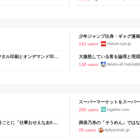
少年ジャンプ出身・ギャグ漫画
る。「ヘルニアで入院しても原
142 users
nikkan-spa.jp
SPA!
ジタル印刷とオンデマンド印刷
大激怒している客を論理と理屈で鎮めまし
Dreamed
138 users
delete-all.hatena
スーパーマーケットをスーパー
であるべき」「海外でもある」
206 users
togetter.com
ごとに「仕事おせえなあ0.5
揖保乃糸の「そうめん」ではな
うぜえんだよ早く消えろ」と耳
28 users
dailyportalz.jp