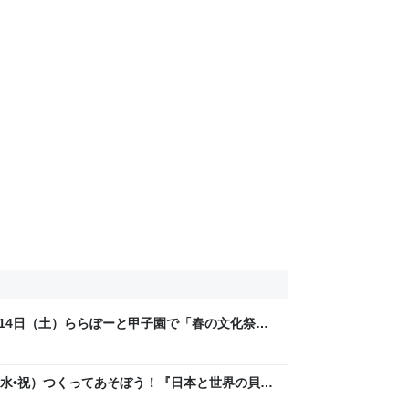
月14日（土）ららぽーと甲子園で「春の文化祭」
登場♪ - 西宮さんぽ ご近所情報
日（水•祝）つくってあそぼう！『日本と世界の貝で
す！ - 西宮さんぽ ご近所情報