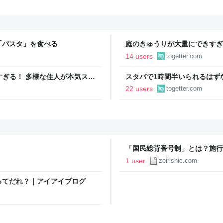
「パスタ」を食べる
庭のきゅうりが大量にできすぎ
「きゅうりレシピ」をたくさん
14 users
togetter.com
ツすぎる！ 多様な住人が本気スキ
スタバで1時間半いられるはず
の価値向上”戦略 東京・中央
れて確認したが、レシートの時
22 users
togetter.com
→その後13秒で退店すること
「国民総背番号制」とは？施行
み1,600名から厳選紹介｜税
1 user
zeirishic.com
ってだれ？｜アイアイブログ