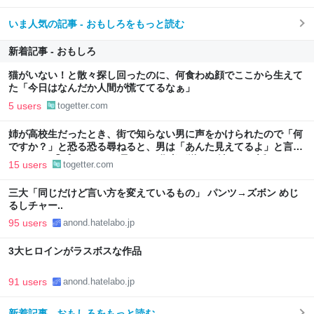
いま人気の記事 - おもしろをもっと読む
新着記事 - おもしろ
猫がいない！と散々探し回ったのに、何食わぬ顔でここから生えて
た「今日はなんだか人間が慌ててるなぁ」
5 users
togetter.com
姉が高校生だったとき、街で知らない男に声をかけられたので「何
ですか？」と恐る恐る尋ねると、男は「あんた見えてるよ」と言っ
てきた… 『プリンセスお母さん』作者が送るお姉さんの話
15 users
togetter.com
三大「同じだけど言い方を変えているもの」 パンツ→ズボン めじ
るしチャー..
95 users
anond.hatelabo.jp
3大ヒロインがラスボスな作品
91 users
anond.hatelabo.jp
新着記事 - おもしろをもっと読む