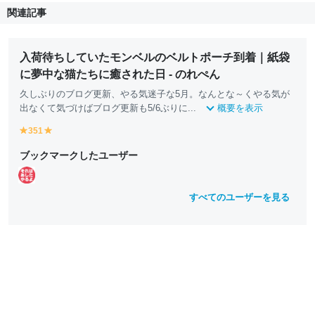
関連記事
入荷待ちしていたモンベルのベルトポーチ到着｜紙袋
に夢中な猫たちに癒された日 - のれぺん
久しぶりのブログ更新、やる気迷子な5月。なんとな～くやる気が
出なくて気づけばブログ更新も5/6ぶりに...
概要を表示
351
y
y
e
e
ブックマークしたユーザー
ll
ll
o
o
w
w
すべてのユーザーを見る