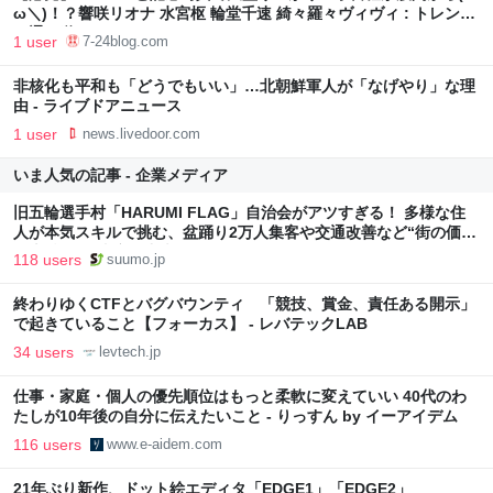
ω＼)！？響咲リオナ 水宮枢 輪堂千速 綺々羅々ヴィヴィ : トレンド
の通り道
1 user
7-24blog.com
非核化も平和も「どうでもいい」…北朝鮮軍人が「なげやり」な理
由 - ライブドアニュース
1 user
news.livedoor.com
いま人気の記事 - 企業メディア
旧五輪選手村「HARUMI FLAG」自治会がアツすぎる！ 多様な住
人が本気スキルで挑む、盆踊り2万人集客や交通改善など“街の価値
向上”戦略 東京・中央区
118 users
suumo.jp
終わりゆくCTFとバグバウンティ 「競技、賞金、責任ある開示」
で起きていること【フォーカス】 - レバテックLAB
34 users
levtech.jp
仕事・家庭・個人の優先順位はもっと柔軟に変えていい 40代のわ
たしが10年後の自分に伝えたいこと - りっすん by イーアイデム
116 users
www.e-aidem.com
21年ぶり新作、ドット絵エディタ「EDGE1」「EDGE2」