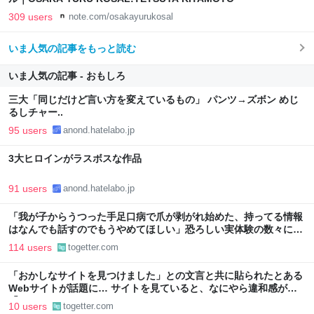
309 users
note.com/osakayurukosal
いま人気の記事をもっと読む
いま人気の記事 - おもしろ
三大「同じだけど言い方を変えているもの」 パンツ→ズボン めじ
るしチャー..
95 users
anond.hatelabo.jp
3大ヒロインがラスボスな作品
91 users
anond.hatelabo.jp
「我が子からうつった手足口病で爪が剥がれ始めた、持ってる情報
はなんでも話すのでもうやめてほしい」恐ろしい実体験の数々に震
える
114 users
togetter.com
「おかしなサイトを見つけました」との文言と共に貼られたとある
Webサイトが話題に… サイトを見ていると、なにやら違和感が
「ぞっとした」
10 users
togetter.com