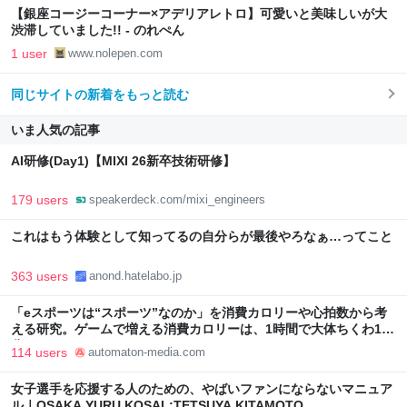
【銀座コージーコーナー×アデリアレトロ】可愛いと美味しいが大
渋滞していました!! - のれぺん
1 user
www.nolepen.com
同じサイトの新着をもっと読む
いま人気の記事
AI研修(Day1)【MIXI 26新卒技術研修】
179 users
speakerdeck.com/mixi_engineers
これはもう体験として知ってるの自分らが最後やろなぁ…ってこと
363 users
anond.hatelabo.jp
「eスポーツは“スポーツ”なのか」を消費カロリーや心拍数から考
える研究。ゲームで増える消費カロリーは、1時間で大体ちくわ1本
分 - AUTOMATON
114 users
automaton-media.com
女子選手を応援する人のための、やばいファンにならないマニュア
ル｜OSAKA YURU KOSAL:TETSUYA KITAMOTO