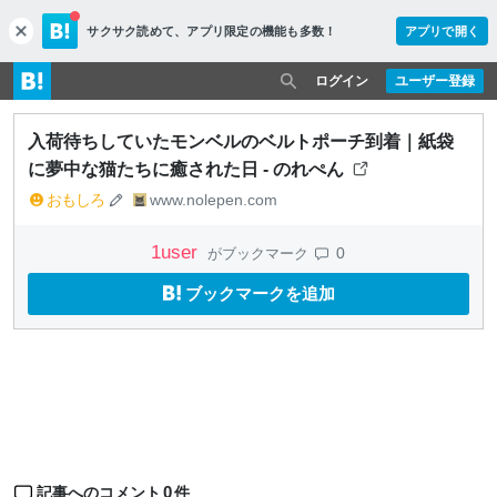
サクサク読めて、
アプリ限定の機能も多数！
アプリで開く
c
l
o
ログイン
ユーザー登録
s
e
入荷待ちしていたモンベルのベルトポーチ到着｜紙袋
に夢中な猫たちに癒された日 - のれぺん
おもしろ
www.nolepen.com
1
user
0
がブックマーク
ブックマークを追加
0
記事へのコメント
件