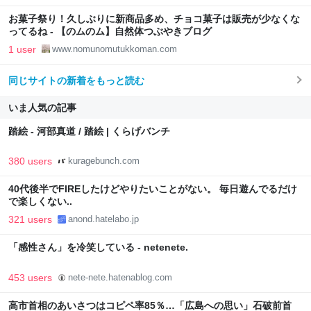
お菓子祭り！久しぶりに新商品多め、チョコ菓子は販売が少なくな
ってるね - 【のムのム】自然体つぶやきブログ
1 user
www.nomunomutukkoman.com
同じサイトの新着をもっと読む
いま人気の記事
踏絵 - 河部真道 / 踏絵 | くらげバンチ
380 users
kuragebunch.com
40代後半でFIREしたけどやりたいことがない。 毎日遊んでるだけ
で楽しくない..
321 users
anond.hatelabo.jp
「感性さん」を冷笑している - netenete.
453 users
nete-nete.hatenablog.com
高市首相のあいさつはコピペ率85％…「広島への思い」石破前首