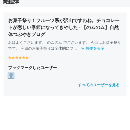
関連記事
お菓子祭り！フルーツ系が沢山ですわね。チョコレー
トが恋しい季節になってきやした - 【のムのム】自然
体つぶやきブログ
おはようございます。 の厶の厶 でございます。 今回はお菓子祭り
です。 今回のお菓子祭りは全体的にフ...
概要を表示
y
y
y
y
y
y
e
e
e
e
e
e
ブックマークしたユーザー
ll
ll
ll
ll
ll
ll
o
o
o
o
o
o
w
w
w
w
w
w
すべてのユーザーを見る