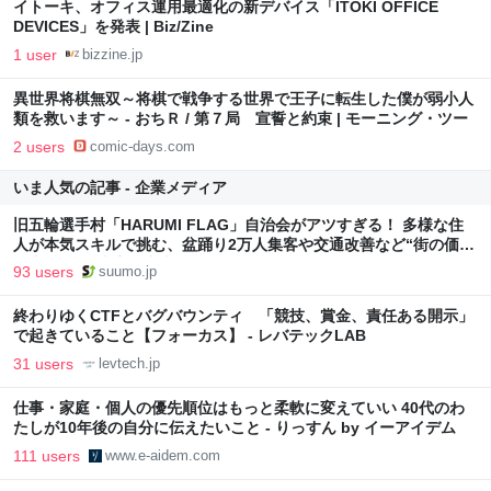
イトーキ、オフィス運用最適化の新デバイス「ITOKI OFFICE
DEVICES」を発表 | Biz/Zine
1 user
bizzine.jp
異世界将棋無双～将棋で戦争する世界で王子に転生した僕が弱小人
類を救います～ - おちＲ / 第７局 宣誓と約束 | モーニング・ツー
2 users
comic-days.com
いま人気の記事 - 企業メディア
旧五輪選手村「HARUMI FLAG」自治会がアツすぎる！ 多様な住
人が本気スキルで挑む、盆踊り2万人集客や交通改善など“街の価値
向上”戦略 東京・中央区
93 users
suumo.jp
終わりゆくCTFとバグバウンティ 「競技、賞金、責任ある開示」
で起きていること【フォーカス】 - レバテックLAB
31 users
levtech.jp
仕事・家庭・個人の優先順位はもっと柔軟に変えていい 40代のわ
たしが10年後の自分に伝えたいこと - りっすん by イーアイデム
111 users
www.e-aidem.com