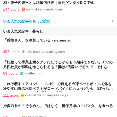
相・愛子内親王とは絶望的格差｜日刊ゲンダイDIGITAL
144 users
www.nikkan-gendai.com
いま人気の記事をもっと読む
いま人気の記事 - 暮らし
「感性さん」を冷笑している - netenete.
453 users
nete-nete.hatenablog.com
「転勤って専業主婦をアテにしてるからもう期待できない」JTCの
男性社員が転勤を命じられるも「妻は3倍稼いでるので、それなら
辞める」と言ったら、転勤がなくなった
59 users
togetter.com
これぞ着るエアコン!! コンビニで買える冷凍ペットボトルで体を
冷やす山善の水冷ベストがロードバイクにちょうどいい【ぼっち・
ざ・ろーど！その14】【空いた時間でなにしてる？】
111 users
internet.watch.impress.co.jp
揖保乃糸の「そうめん」ではなく、揖保乃糸の「パスタ」を食べる