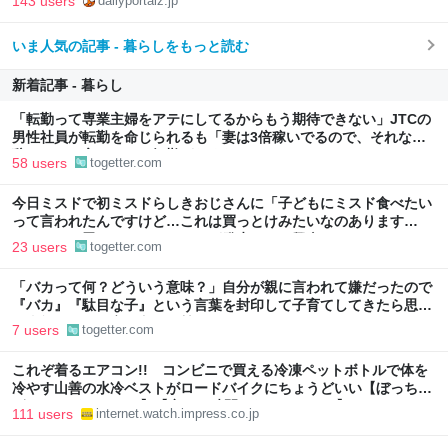
143 users
dailyportalz.jp
いま人気の記事 - 暮らしをもっと読む
新着記事 - 暮らし
「転勤って専業主婦をアテにしてるからもう期待できない」JTCの
男性社員が転勤を命じられるも「妻は3倍稼いでるので、それなら
辞める」と言ったら、転勤がなくなった
58 users
togetter.com
今日ミスドで初ミスドらしきおじさんに「子どもにミスド食べたい
って言われたんですけど…これは買っとけみたいなのあります
か…？」と尋ねられるイベントが発生して、興奮した
23 users
togetter.com
「バカって何？どういう意味？」自分が親に言われて嫌だったので
『バカ』『駄目な子』という言葉を封印して子育てしてきたら思わ
ぬ事態に←この育児方針に賛否集まる
7 users
togetter.com
これぞ着るエアコン!! コンビニで買える冷凍ペットボトルで体を
冷やす山善の水冷ベストがロードバイクにちょうどいい【ぼっち・
ざ・ろーど！その14】【空いた時間でなにしてる？】
111 users
internet.watch.impress.co.jp