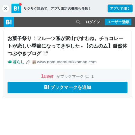
サクサク読めて、
アプリ限定の機能も多数！
アプリで開く
c
l
o
ログイン
ユーザー登録
s
e
お菓子祭り！フルーツ系が沢山ですわね。チョコレー
トが恋しい季節になってきやした - 【のムのム】自然体
つぶやきブログ
暮らし
www.nomunomutukkoman.com
1
user
1
がブックマーク
ブックマークを追加