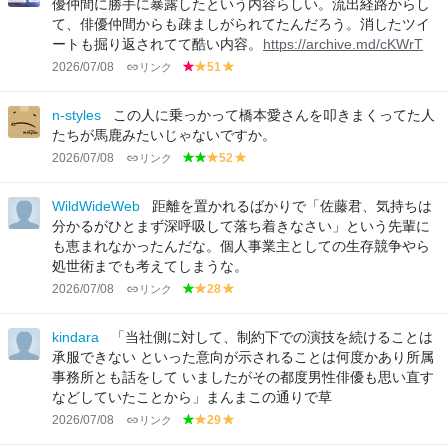
優仲間に勝手に暴露したという内容らしい。流出経路からし
て、俳優仲間からも疎ましがられてたんだろう。消したツイ
ートも掘り返されてて酷い内容。
https://archive.md/cKWrT
2026/07/08
リンク
51
r
y
y
e
el
el
d
lo
lo
n-styles
この人に乗っかって橋本愛さんを叩きまくってた人
w
w
たちが馬鹿みたいじゃないですか。
2026/07/08
リンク
52
g
g
y
y
r
r
el
el
e
e
lo
lo
WildWideWeb
距離を置かれるばかりで「佐藤君、気持ちは
e
e
w
w
分かるがひとまず深呼吸して落ち着きなさい」という先輩に
n
n
も恵まれなかったんだな。個人事業主としての生存競争やら
処世術までも考えてしまうな。
2026/07/08
リンク
28
g
y
y
r
el
el
e
lo
lo
kindara
「当社側に対して、制約下での演技を続けることは
e
w
w
承服できない といった意向が示されることは何度かあり所属
n
事務所とも話をして いましたがその都度男性俳優も思い直す
などしていたことから」まんまこの通りで草
2026/07/08
リンク
29
g
y
y
r
el
el