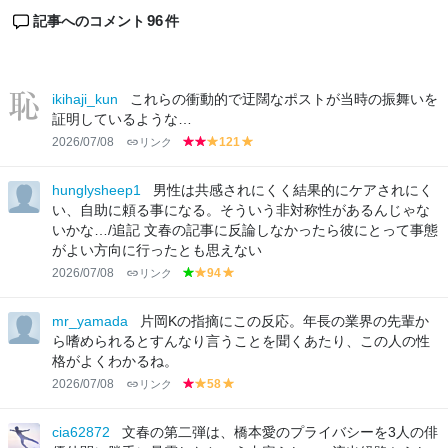
96
記事へのコメント
件
ikihaji_kun
これらの衝動的で迂闊なポストが当時の振舞いを
証明しているような…
2026/07/08
リンク
121
r
r
y
y
e
e
el
el
d
d
lo
lo
hunglysheep1
男性は共感されにくく結果的にケアされにく
w
w
い、自助に頼る事になる。そういう非対称性があるんじゃな
いかな…/追記 文春の記事に反論しなかったら彼にとって事態
がよい方向に行ったとも思えない
2026/07/08
リンク
94
g
y
y
r
el
el
e
lo
lo
mr_yamada
片岡Kの指摘にこの反応。年長の業界の先輩か
e
w
w
ら嗜められるとすんなり言うことを聞くあたり、この人の性
n
格がよくわかるね。
2026/07/08
リンク
58
r
y
y
e
el
el
d
lo
lo
cia62872
文春の第二弾は、橋本愛のプライバシーを3人の俳
w
w