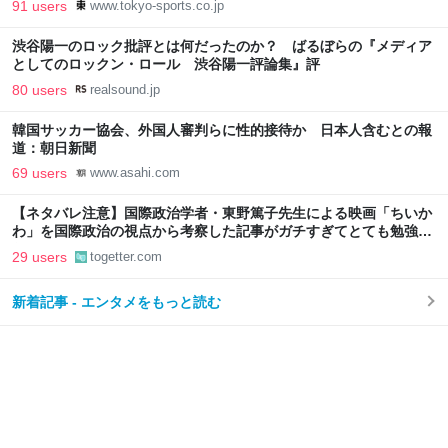
91 users
www.tokyo-sports.co.jp
渋谷陽一のロック批評とは何だったのか？ ばるぼらの『メディア
としてのロックン・ロール 渋谷陽一評論集』評
80 users
realsound.jp
韓国サッカー協会、外国人審判らに性的接待か 日本人含むとの報
道：朝日新聞
69 users
www.asahi.com
【ネタバレ注意】国際政治学者・東野篤子先生による映画「ちいか
わ」を国際政治の視点から考察した記事がガチすぎてとても勉強に
なる
29 users
togetter.com
新着記事 - エンタメをもっと読む