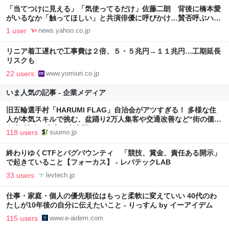
「当てつけに見える」「気使ってるだけ」佐藤二朗 背後に橋本愛
がいるなか「触ってほしい」と共演俳優に呼びかけ…賛否呼ぶハラ
スメント騒動後の“現場動画”（女性自身） - Yahoo!ニュース
1 user
news.yahoo.co.jp
リニア着工遅れで工事費は２倍、５・５兆円→１１兆円…工期延長
リスクも
22 users
www.yomiuri.co.jp
いま人気の記事 - 企業メディア
旧五輪選手村「HARUMI FLAG」自治会がアツすぎる！ 多様な住
人が本気スキルで挑む、盆踊り2万人集客や交通改善など“街の価値
向上”戦略 東京・中央区
118 users
suumo.jp
終わりゆくCTFとバグバウンティ 「競技、賞金、責任ある開示」
で起きていること【フォーカス】 - レバテックLAB
33 users
levtech.jp
仕事・家庭・個人の優先順位はもっと柔軟に変えていい 40代のわ
たしが10年後の自分に伝えたいこと - りっすん by イーアイデム
115 users
www.e-aidem.com