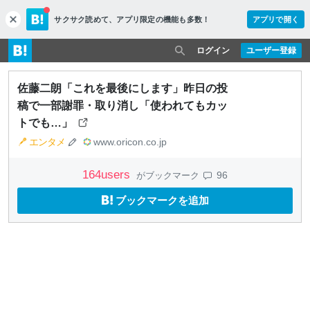
サクサク読めて、
アプリ限定の機能も多数！
アプリで開く
c
l
o
ログイン
ユーザー登録
s
e
佐藤二朗「これを最後にします」昨日の投
稿で一部謝罪・取り消し「使われてもカッ
トでも…」
エンタメ
www.oricon.co.jp
164
users
96
がブックマーク
ブックマークを追加