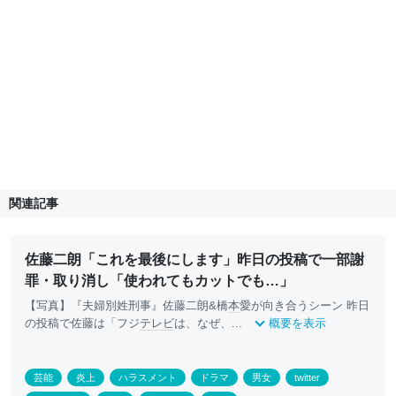
関連記事
佐藤二朗「これを最後にします」昨日の投稿で一部謝
罪・取り消し「使われてもカットでも…」
【写真】『夫婦別姓刑事』佐藤二朗&橋
本
愛が向き合うシーン 昨日
の投稿で佐藤は「フジ
テレビ
は、なぜ、...
概要を表示
芸能
炎上
ハラスメント
ドラマ
男女
twitter