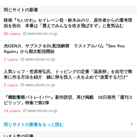
同じサイトの新着
映画『ちいかわ』セイレーン役・鈴木みのり、原作者からの選考理
由を告白 本番は「震えでみんなを吹き飛ばすぞ」と意気込む
89 users
www.oricon.co.jp
光GENJI、サブスク＆DL配信解禁 ラストアルバム『See You
Again』から順次配信開始
2 users
www.oricon.co.jp
人気シェフ・笠原将弘氏、トッピングの定番「温泉卵」を自宅で簡
単に作る方法を紹介 鍋に卵を投入→火を止めて“放置するだけ”
2 users
www.oricon.co.jp
『機動警察パトレイバー』新作読切、再び掲載 18日発売「週刊ス
ピリッツ」特集で第2弾
14 users
www.oricon.co.jp
同じサイトの新着をもっと読む
いま人気の記事