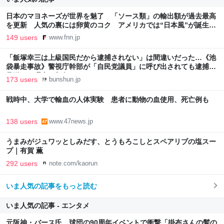
日本のマヨネーズが世界を魅了 「ソース類」の輸出額が過去最高
を更新 人気の裏には卵黄のコク アメリカでは“日本風”が誕生｜
FNNプライムオンライン
149 users
www.fnn.jp
「飯塚幸三は上級国民だから逮捕されない」は間違いだった…《池
袋暴走事故》警視庁幹部が「自民党議員」に呼び出されても逮捕を
見送った理由 | 文春オンライン
173 users
bunshun.jp
戦時中、大学で輸血の人体実験 患者に動物の血使用、死亡例も
138 users
www.47news.jp
うまみがジュワッとしみだす、とうもろこしとスペアリブの塩スー
プ｜有賀 薫
292 users
note.com/kaorun
いま人気の記事をもっと読む
いま人気の記事 - エンタメ
元阪神・バース氏 球団の90周年イベントで衝撃「掛布さんの髪の