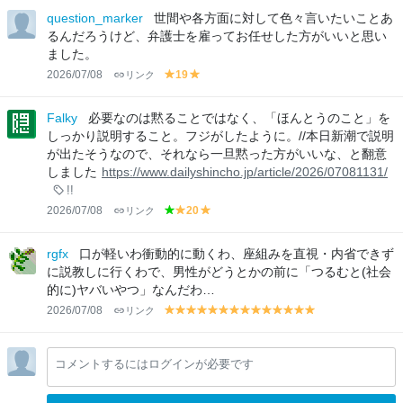
e
lo
lo
question_marker
世間や各方面に対して色々言いたいことあ
e
w
w
るんだろうけど、弁護士を雇ってお任せした方がいいと思い
n
ました。
2026/07/08
リンク
19
y
y
el
el
lo
lo
Falky
必要なのは黙ることではなく、「ほんとうのこと」を
w
w
しっかり説明すること。フジがしたように。//本日新潮で説明
が出たそうなので、それなら一旦黙った方がいいな、と翻意
しました
https://www.dailyshincho.jp/article/2026/07081131/
!!
2026/07/08
リンク
20
g
y
y
r
el
el
e
lo
lo
rgfx
口が軽いわ衝動的に動くわ、座組みを直視・内省できず
e
w
w
に説教しに行くわで、男性がどうとかの前に「つるむと(社会
n
的に)ヤバいやつ」なんだわ…
2026/07/08
リンク
y
y
y
y
y
y
y
y
y
y
y
y
y
y
el
el
el
el
el
el
el
el
el
el
el
el
el
el
lo
lo
lo
lo
lo
lo
lo
lo
lo
lo
lo
lo
lo
lo
コメントするにはログインが必要です
w
w
w
w
w
w
w
w
w
w
w
w
w
w