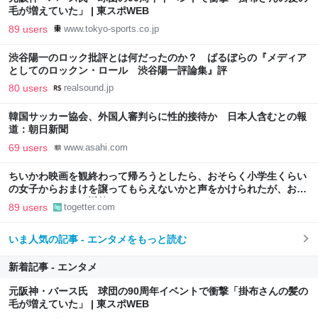
毛が増えていた」 | 東スポWEB
89 users
www.tokyo-sports.co.jp
渋谷陽一のロック批評とは何だったのか？ ばるぼらの『メディア
としてのロックン・ロール 渋谷陽一評論集』評
80 users
realsound.jp
韓国サッカー協会、外国人審判らに性的接待か 日本人含むとの報
道：朝日新聞
69 users
www.asahi.com
ちいかわ映画を観終わって帰ろうとしたら、おそらく小学生くらい
の女子からおまけを譲ってもらえないかと声をかけられたが、おっ
さんはこのように返答しました
89 users
togetter.com
いま人気の記事 - エンタメをもっと読む
新着記事 - エンタメ
元阪神・バース氏 球団の90周年イベントで衝撃「掛布さんの髪の
毛が増えていた」 | 東スポWEB