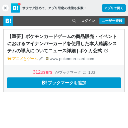
サクサク読めて、
アプリ限定の機能も多数！
アプリで開く
c
l
o
ログイン
ユーザー登録
s
e
【重要】ポケモンカードゲームの商品販売・イベント
におけるマイナンバーカードを使用した本人確認シス
テムの導入についてニュース詳細 | ポケカ公式
アニメとゲーム
www.pokemon-card.com
312
users
133
がブックマーク
ブックマークを追加