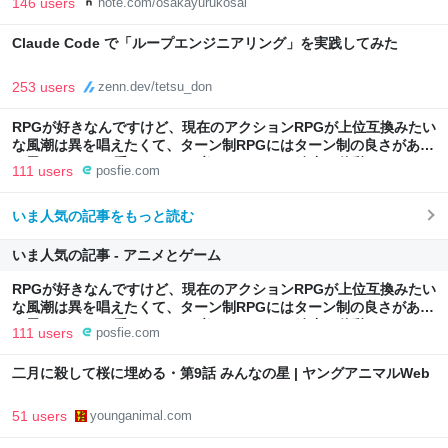
146 users
note.com/osakayurukosal
Claude Code で「ループエンジニアリング」を実践してみた
253 users
zenn.dev/tetsu_don
RPGが好きなんですけど、現在のアクションRPGが上位互換みたい
な風潮は異を唱えたくて、ターン制RPGにはターン制の良さがある
と思ってます 一手をじっくり考えられたり、途中で休憩したりでき
111 users
posfie.com
るのがターン制の良さじゃないですか もっとターン制を煮詰めて欲
しい→「既出だと思うがここはオクトパストラベラーを推したい
いま人気の記事をもっと読む
(´・ω・｀)」
いま人気の記事 - アニメとゲーム
RPGが好きなんですけど、現在のアクションRPGが上位互換みたい
な風潮は異を唱えたくて、ターン制RPGにはターン制の良さがある
と思ってます 一手をじっくり考えられたり、途中で休憩したりでき
111 users
posfie.com
るのがターン制の良さじゃないですか もっとターン制を煮詰めて欲
しい→「既出だと思うがここはオクトパストラベラーを推したい
二月に殺して桜に埋める・第9話 みんなの星 | ヤングアニマルWeb
(´・ω・｀)」
51 users
younganimal.com