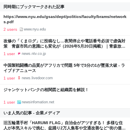
同時期にブックマークされた記事
https://www.nyu.edu/gsas/dept/politics/faculty/brams/network
s.pdf
2 users
www.nyu.edu
改修の「くまログ」に投稿なし…夜間停止や電話番号必須で虚偽対
策 青森市民の意識にも変化が（2026年5月20日掲載）｜青森放送
NEWS NNN
1 user
news.ntv.co.jp
中国製戦闘機の品質がアフリカで問題 5年で3分の1が墜落大破 - ラ
イブドアニュース
1 user
news.livedoor.com
ジャンケットバンクの相関図と組織図を解説！
1 user
newsinfomation.net
いま人気の記事 - 企業メディア
旧五輪選手村「HARUMI FLAG」自治会がアツすぎる！ 多様な住
人が本気スキルで挑む、盆踊り2万人集客や交通改善など“街の価値