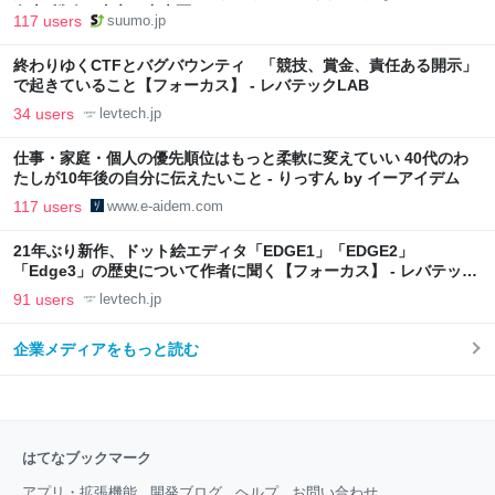
向上”戦略 東京・中央区
117 users
suumo.jp
終わりゆくCTFとバグバウンティ 「競技、賞金、責任ある開示」
で起きていること【フォーカス】 - レバテックLAB
34 users
levtech.jp
仕事・家庭・個人の優先順位はもっと柔軟に変えていい 40代のわ
たしが10年後の自分に伝えたいこと - りっすん by イーアイデム
117 users
www.e-aidem.com
21年ぶり新作、ドット絵エディタ「EDGE1」「EDGE2」
「Edge3」の歴史について作者に聞く【フォーカス】 - レバテック
LAB
91 users
levtech.jp
企業メディアをもっと読む
はてなブックマーク
アプリ・拡張機能
開発ブログ
ヘルプ
お問い合わせ