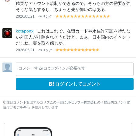
w
w
確実なアカウント規制ができるので。そっちの方の需要が強
そうな気もするし、ちょっと先が怖いのはある。
2026/05/21
リンク
y
y
y
y
y
y
y
y
y
y
y
y
y
y
y
el
el
el
el
el
el
el
el
el
el
el
el
el
el
el
lo
lo
lo
lo
lo
lo
lo
lo
lo
lo
lo
lo
lo
lo
lo
kotaponx
これはこれで、在留カードや永住許可証を持たな
w
w
w
w
w
w
w
w
w
w
w
w
w
w
w
い外国人が排除されそうだけど、まぁ、日本国内のイベント
だしね。実を取る感じか。
2026/05/21
リンク
y
y
y
y
y
y
y
y
y
y
y
y
el
el
el
el
el
el
el
el
el
el
el
el
lo
lo
lo
lo
lo
lo
lo
lo
lo
lo
lo
lo
コメントするにはログインが必要です
w
w
w
w
w
w
w
w
w
w
w
w
ログインしてコメント
注目コメント算出アルゴリズムの一部にLINEヤフー株式会社の「建設的コメント順
位付けモデルAPI」を使用しています