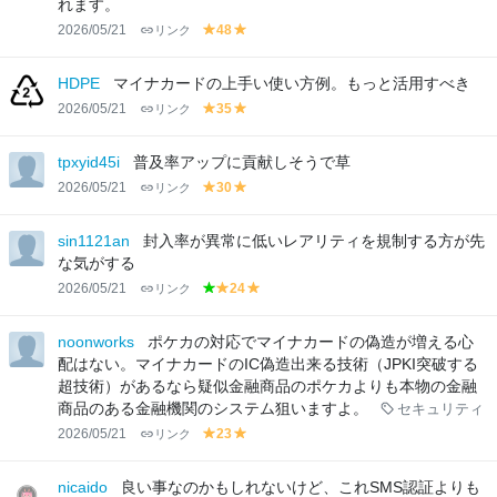
れます。
2026/05/21
リンク
48
y
y
el
el
lo
lo
HDPE
マイナカードの上手い使い方例。もっと活用すべき
w
w
2026/05/21
リンク
35
y
y
el
el
lo
lo
tpxyid45i
普及率アップに貢献しそうで草
w
w
2026/05/21
リンク
30
y
y
el
el
lo
lo
sin1121an
封入率が異常に低いレアリティを規制する方が先
w
w
な気がする
2026/05/21
リンク
24
g
y
y
r
el
el
e
lo
lo
noonworks
ポケカの対応でマイナカードの偽造が増える心
e
w
w
配はない。マイナカードのIC偽造出来る技術（JPKI突破する
n
超技術）があるなら疑似金融商品のポケカよりも本物の金融
商品のある金融機関のシステム狙いますよ。
セキュリティ
2026/05/21
リンク
23
y
y
el
el
lo
lo
nicaido
良い事なのかもしれないけど、これSMS認証よりも