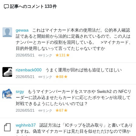
133
記事へのコメント
件
gewaa
これはマイナカード本来の使用法だ。公的本人確認
証であると開始前から法的に定義されているので。この人は
ナンバーとカードの役割を混同している。 >マイナカード、
目的外使用しないって言ってたじゃないですか
2026/05/21
リンク
131
y
y
el
el
lo
lo
rizenback000
うまく運用が回れば他も追従してほしい
w
w
2026/05/21
リンク
88
y
y
el
el
lo
lo
srgy
もうマイナンバーカードをスマホや Switch2 の NFCリ
w
w
ーダーに読み込ませたらカードに応じたポケモンが出現して
対戦できるようにしたらいいのでは？
2026/05/21
リンク
67
y
y
el
el
lo
lo
wghhnb37
認証方法は「ICチップを読み取り」と書いてあり
w
w
ますね。偽造マイナカードは見た目を似せただけなので弾か