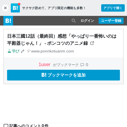
サクサク読めて、
アプリ限定の機能も多数！
アプリで開く
c
l
o
ログイン
ユーザー登録
s
e
日本三國12話（最終回）感想「やっぱり一番怖いのは
平殿器じゃん！」 - ポンコツのアニメ録
学び
www.ponnkotuanm.com
1
user
0
がブックマーク
ブックマークを追加
0
記事へのコメント
件