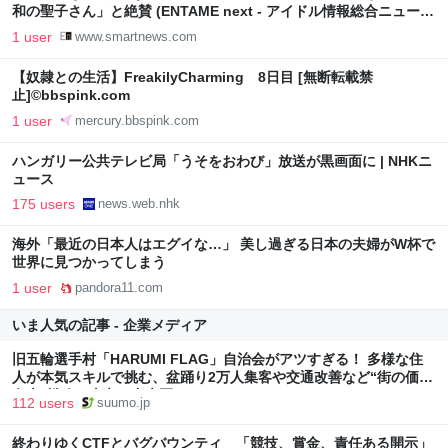
和の聖子さん」と絶賛 (ENTAME next - アイドル情報総合ニュース
サイト)
1 user
www.smartnews.com
【奴隷との生活】FreakilyCharming 8日目 [無断転載禁
止]©bbspink.com
1 user
mercury.bbspink.com
ハンガリー公共テレビ局「うそをおわび」放送が黒画面に | NHKニ
ュース
175 users
news.web.nhk
海外「最近の日本人はエグイな…」 美し過ぎる日本の夫婦がW杯で
世界に見つかってしまう
1 user
pandora11.com
いま人気の記事 - 企業メディア
旧五輪選手村「HARUMI FLAG」自治会がアツすぎる！ 多様な住
人が本気スキルで挑む、盆踊り2万人集客や交通改善など“街の価値
向上”戦略 東京・中央区
112 users
suumo.jp
終わりゆくCTFとバグバウンティ 「競技、賞金、責任ある開示」