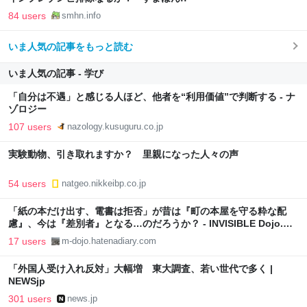
84 users
smhn.info
いま人気の記事をもっと読む
いま人気の記事 - 学び
「自分は不遇」と感じる人ほど、他者を“利用価値”で判断する - ナ
ゾロジー
107 users
nazology.kusuguru.co.jp
実験動物、引き取れますか？ 里親になった人々の声
54 users
natgeo.nikkeibp.co.jp
「紙の本だけ出す、電書は拒否」が昔は『町の本屋を守る粋な配
慮』、今は『差別者』となる…のだろうか？ - INVISIBLE Dojo.
ーQUIET & COLORFUL PLACE-
17 users
m-dojo.hatenadiary.com
「外国人受け入れ反対」大幅増 東大調査、若い世代で多く |
NEWSjp
301 users
news.jp