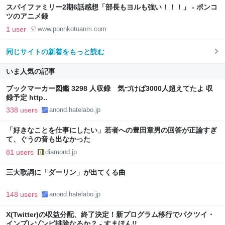
スパイファミリー2期6話感想「部長もヨルも強い！！！」 - ポンコ
ツのアニメ録
1 user
www.ponnkotuanm.com
同じサイトの新着をもっと読む
いま人気の記事
ブックマーカー図鑑 3298 人収録 気づけば3000人超えてたよ 収
録予定 http..
338 users
anond.hatelabo.jp
「好きなことを仕事にしたい」若者への豊田章男の回答が正論すぎ
て、ぐうの音も出なかった
81 users
diamond.jp
三大歌詞に「ダーリン」が出てくる曲
148 users
anond.hatelabo.jp
X(Twitter)の収益分配、終了決定！新プログラム移行でパクツイ・
インプレゾンビ排除なるか？ - すまほん!!