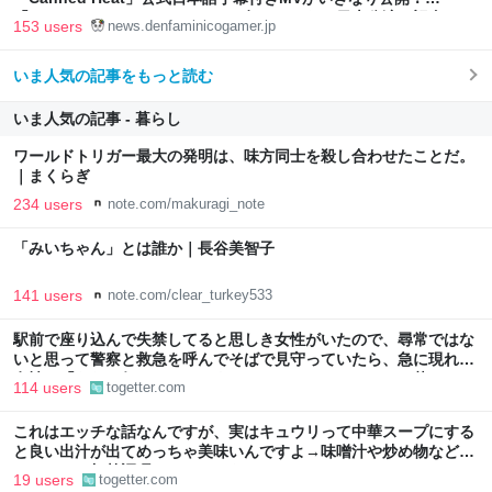
「SUMMER SONIC 2026」での9年ぶりとなる日本公演を記念して
153 users
news.denfaminicogamer.jp
いま人気の記事をもっと読む
いま人気の記事 - 暮らし
ワールドトリガー最大の発明は、味方同士を殺し合わせたことだ。
｜まくらぎ
234 users
note.com/makuragi_note
「みいちゃん」とは誰か｜長谷美智子
141 users
note.com/clear_turkey533
駅前で座り込んで失禁してると思しき女性がいたので、尋常ではな
いと思って警察と救急を呼んでそばで見守っていたら、急に現れた
女性に「あなた何してるんですか！？」とスマホをはたき落とされ
114 users
togetter.com
た話
これはエッチな話なんですが、実はキュウリって中華スープにする
と良い出汁が出てめっちゃ美味いんですよ→味噌汁や炒め物など、
キュウリの加熱調理はいろいろある
19 users
togetter.com