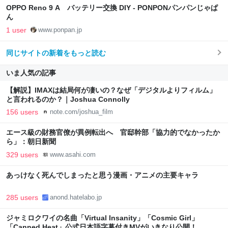
OPPO Reno 9 A バッテリー交換 DIY - PONPONパンパンじゃぱ
ん
1 user
www.ponpan.jp
同じサイトの新着をもっと読む
いま人気の記事
【解説】IMAXは結局何が凄いの？なぜ「デジタルよりフィルム」
と言われるのか？｜Joshua Connolly
156 users
note.com/joshua_film
エース級の財務官僚が異例転出へ 官邸幹部「協力的でなかったか
ら」：朝日新聞
329 users
www.asahi.com
あっけなく死んでしまったと思う漫画・アニメの主要キャラ
285 users
anond.hatelabo.jp
ジャミロクワイの名曲「Virtual Insanity」「Cosmic Girl」
「Canned Heat」公式日本語字幕付きMVがいきなり公開！