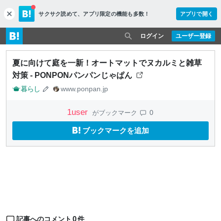
サクサク読めて、
アプリ限定の機能も多数！
アプリで開く
c
l
o
ログイン
ユーザー登録
s
e
夏に向けて庭を一新！オートマットでヌカルミと雑草
対策 - PONPONパンパンじゃぱん
暮らし
www.ponpan.jp
1
user
0
がブックマーク
ブックマークを追加
0
記事へのコメント
件