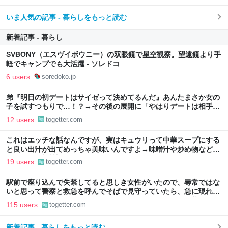
いま人気の記事 - 暮らしをもっと読む
新着記事 - 暮らし
SVBONY（エスヴイボウニー）の双眼鏡で星空観察。望遠鏡より手
軽でキャンプでも大活躍 - ソレドコ
6 users
soredoko.jp
弟『明日の初デートはサイゼって決めてるんだ』あんたまさか女の
子を試すつもりで…！？→その後の展開に「やはりデートは相手へ
の思いやりの気持ち」
12 users
togetter.com
これはエッチな話なんですが、実はキュウリって中華スープにする
と良い出汁が出てめっちゃ美味いんですよ→味噌汁や炒め物など、
キュウリの加熱調理はいろいろある
19 users
togetter.com
駅前で座り込んで失禁してると思しき女性がいたので、尋常ではな
いと思って警察と救急を呼んでそばで見守っていたら、急に現れた
女性に「あなた何してるんですか！？」とスマホをはたき落とされ
115 users
togetter.com
た話
新着記事 - 暮らしをもっと読む