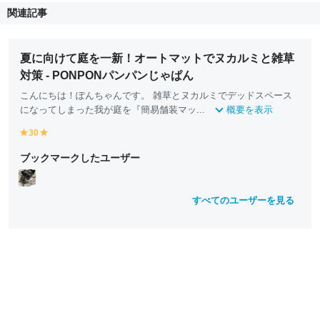
関連記事
夏に向けて庭を一新！オートマットでヌカルミと雑草
対策 - PONPONパンパンじゃぱん
こんにちは！ぽんちゃんです。 雑草とヌカルミでデッドスペース
になってしまった我が庭を『簡易舗装マッ...
概要を表示
30
y
y
e
e
ブックマークしたユーザー
ll
ll
o
o
w
w
すべてのユーザーを見る