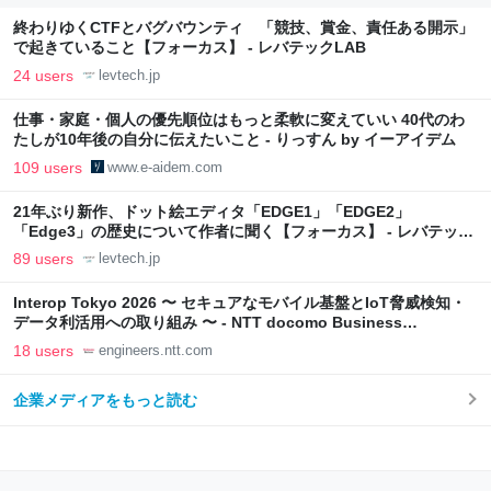
終わりゆくCTFとバグバウンティ 「競技、賞金、責任ある開示」
で起きていること【フォーカス】 - レバテックLAB
24 users
levtech.jp
仕事・家庭・個人の優先順位はもっと柔軟に変えていい 40代のわ
たしが10年後の自分に伝えたいこと - りっすん by イーアイデム
109 users
www.e-aidem.com
21年ぶり新作、ドット絵エディタ「EDGE1」「EDGE2」
「Edge3」の歴史について作者に聞く【フォーカス】 - レバテック
LAB
89 users
levtech.jp
Interop Tokyo 2026 〜 セキュアなモバイル基盤とIoT脅威検知・
データ利活用への取り組み 〜 - NTT docomo Business
Engineers' Blog
18 users
engineers.ntt.com
企業メディアをもっと読む