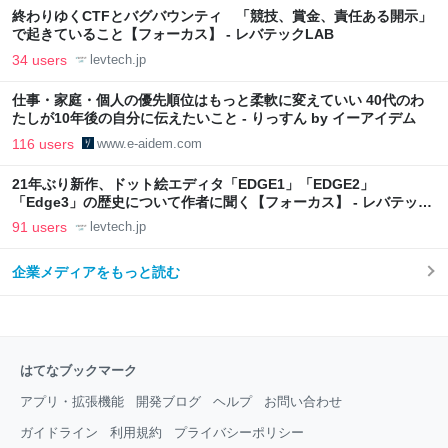
終わりゆくCTFとバグバウンティ 「競技、賞金、責任ある開示」
で起きていること【フォーカス】 - レバテックLAB
34 users
levtech.jp
仕事・家庭・個人の優先順位はもっと柔軟に変えていい 40代のわ
たしが10年後の自分に伝えたいこと - りっすん by イーアイデム
116 users
www.e-aidem.com
21年ぶり新作、ドット絵エディタ「EDGE1」「EDGE2」
「Edge3」の歴史について作者に聞く【フォーカス】 - レバテック
LAB
91 users
levtech.jp
企業メディアをもっと読む
はてなブックマーク
アプリ・拡張機能
開発ブログ
ヘルプ
お問い合わせ
ガイドライン
利用規約
プライバシーポリシー