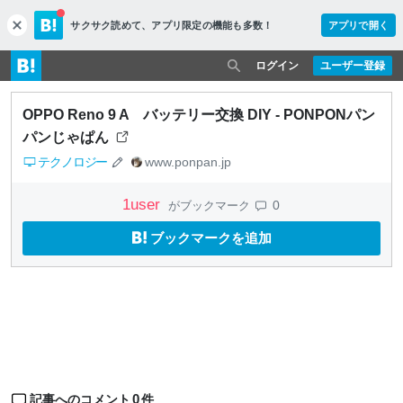
サクサク読めて、
アプリ限定の機能も多数！
アプリで開く
c
l
o
ログイン
ユーザー登録
s
e
OPPO Reno 9 A バッテリー交換 DIY - PONPONパン
パンじゃぱん
テクノロジー
www.ponpan.jp
1
user
0
がブックマーク
ブックマークを追加
0
記事へのコメント
件