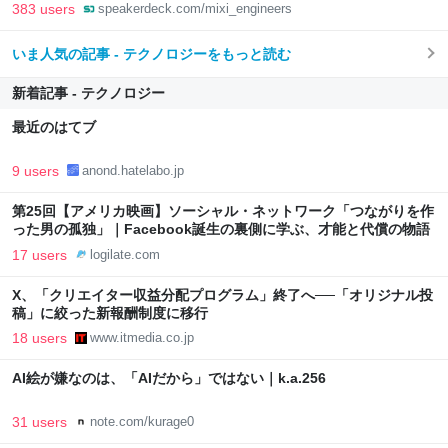
383 users
speakerdeck.com/mixi_engineers
いま人気の記事 - テクノロジーをもっと読む
新着記事 - テクノロジー
最近のはてブ
9 users
anond.hatelabo.jp
第25回【アメリカ映画】ソーシャル・ネットワーク「つながりを作
った男の孤独」｜Facebook誕生の裏側に学ぶ、才能と代償の物語
17 users
logilate.com
X、「クリエイター収益分配プログラム」終了へ──「オリジナル投
稿」に絞った新報酬制度に移行
18 users
www.itmedia.co.jp
AI絵が嫌なのは、「AIだから」ではない｜k.a.256
31 users
note.com/kurage0