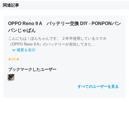
関連記事
OPPO Reno 9 A バッテリー交換 DIY - PONPONパン
パンじゃぱん
こんにちは！ぽんちゃんです。 ２年半使用しているスマホ
（OPPO Reno 9 A）のバッテリーが劣化してきた...
概要を表示
29
y
y
e
e
ブックマークしたユーザー
ll
ll
o
o
w
w
すべてのユーザーを見る