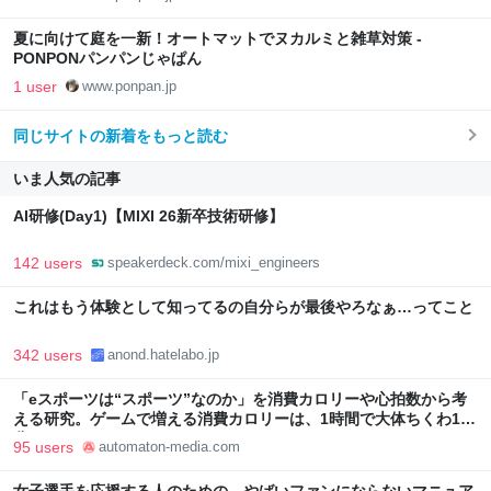
夏に向けて庭を一新！オートマットでヌカルミと雑草対策 -
PONPONパンパンじゃぱん
1 user
www.ponpan.jp
同じサイトの新着をもっと読む
いま人気の記事
AI研修(Day1)【MIXI 26新卒技術研修】
142 users
speakerdeck.com/mixi_engineers
これはもう体験として知ってるの自分らが最後やろなぁ…ってこと
342 users
anond.hatelabo.jp
「eスポーツは“スポーツ”なのか」を消費カロリーや心拍数から考
える研究。ゲームで増える消費カロリーは、1時間で大体ちくわ1本
分 - AUTOMATON
95 users
automaton-media.com