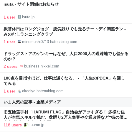
isuta - サイト閉鎖のお知らせ
1 user
isuta.jp
振替休日はロングジョグ｜疲労残りでも走るチートデイ調整ラン -
みのむしランニングクラブ
1 user
minomushi0713.hatenablog.com
ドラッグストアのゲンキーはなぜ、人口2000人の過疎地でも儲かる
のか？
2 users
business.nikkei.com
100点を目指すほど、仕事は遅くなる。 - 「人生のPDCA」を回し
てみる
1 user
akadiya.hatenablog.com
いま人気の記事 - 企業メディア
旧五輪選手村「HARUMI FLAG」自治会がアツすぎる！ 多様な住
人が本気スキルで挑む、盆踊り2万人集客や交通改善など“街の価値
向上”戦略 東京・中央区
118 users
suumo.jp