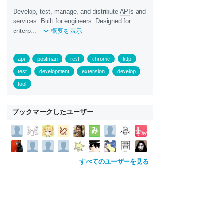
Develop, test, manage, and distribute
API
s and
services. B
ui
lt for engineers. Designed for
enterp...
概要を表示
api
postman
rest
chrome
http
test
development
extension
develop
tool
ブックマークしたユーザー
すべてのユーザーを見る