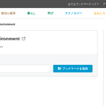
はてなブックマークって？
ア
政治と経済
暮らし
学び
テクノロジー
おもしろ
Environment
vironment
om
ブックマークを追加