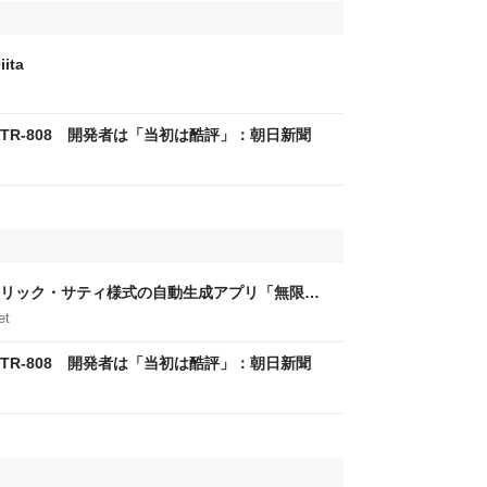
ita
R-808 開発者は「当初は酷評」：朝日新聞
リック・サティ様式の自動生成アプリ「無限サ
作って公開した（CloseBox） | テクノエッジ
et
R-808 開発者は「当初は酷評」：朝日新聞