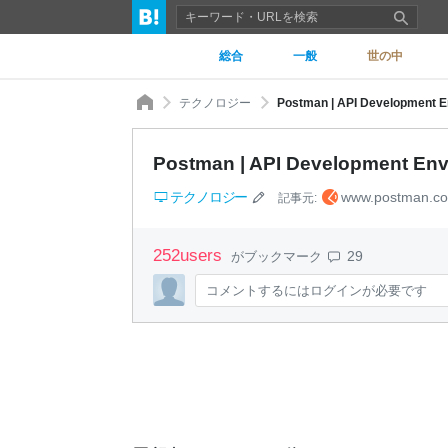
総合
一般
世の中
テクノロジー
Postman | API Development 
Postman | API Development En
テクノロジー
www.postman.c
記事元:
252
users
29
がブックマーク
コメントするにはログインが必要です