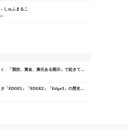
- しゅふまるこ
om
ティ 「競技、賞金、責任ある開示」で起きてい
ックLAB
「EDGE1」「EDGE2」「Edge3」の歴史に
 - レバテックLAB