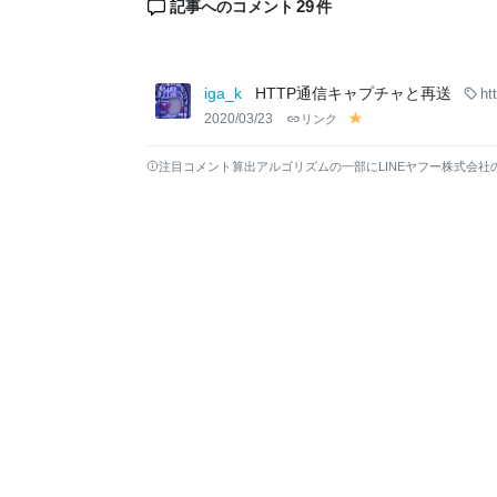
29
記事へのコメント
件
iga_k
HTTP通信キャプチャと再送
ht
2020/03/23
リンク
y
el
lo
注目コメント算出アルゴリズムの一部にLINEヤフー株式会社
w