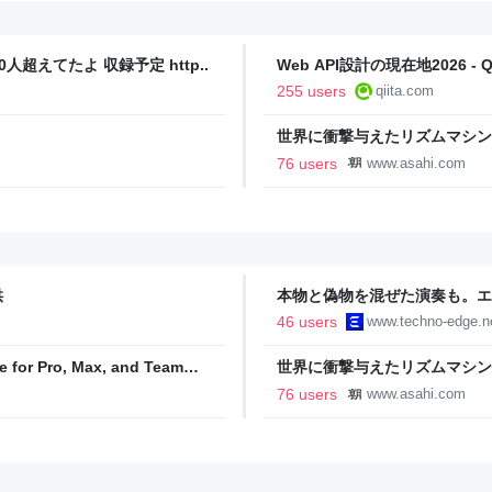
人超えてたよ 収録予定 http..
Web API設計の現在地2026 - Qi
255 users
qiita.com
世界に衝撃与えたリズムマシンT
76 users
www.asahi.com
供
本物と偽物を混ぜた演奏も。エ
ティ機関」をClaude Codeで
46 users
www.techno-edge.n
TechnoEdge
e for Pro, Max, and Team
世界に衝撃与えたリズムマシンT
76 users
www.asahi.com