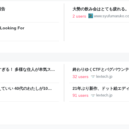
報告
大勢の飲み会はとても疲れる。 
2 users
www.syufumaruko.c
 Looking For
ツすぎる！ 多様な住人が本気スキ
終わりゆくCTFとバグバウン
の価値向上”戦略 東京・中央
ること【フォーカス】 - レバテ
32 users
levtech.jp
いい 40代のわたしが10年
21年ぶり新作、ドット絵エディタ
イデム
ついて作者に聞く【フォーカス】
91 users
levtech.jp