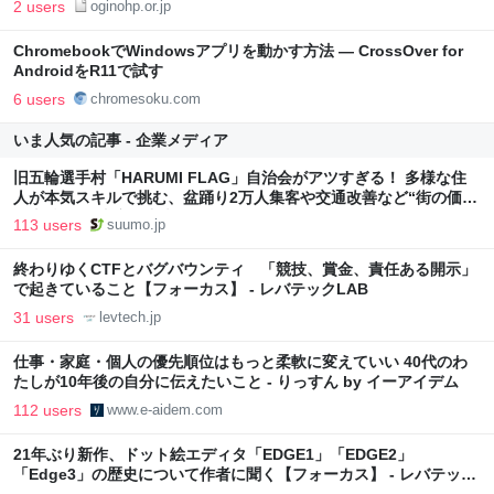
2 users
oginohp.or.jp
ChromebookでWindowsアプリを動かす方法 ― CrossOver for
AndroidをR11で試す
6 users
chromesoku.com
いま人気の記事 - 企業メディア
旧五輪選手村「HARUMI FLAG」自治会がアツすぎる！ 多様な住
人が本気スキルで挑む、盆踊り2万人集客や交通改善など“街の価値
向上”戦略 東京・中央区
113 users
suumo.jp
終わりゆくCTFとバグバウンティ 「競技、賞金、責任ある開示」
で起きていること【フォーカス】 - レバテックLAB
31 users
levtech.jp
仕事・家庭・個人の優先順位はもっと柔軟に変えていい 40代のわ
たしが10年後の自分に伝えたいこと - りっすん by イーアイデム
112 users
www.e-aidem.com
21年ぶり新作、ドット絵エディタ「EDGE1」「EDGE2」
「Edge3」の歴史について作者に聞く【フォーカス】 - レバテック