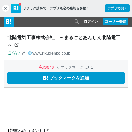
サクサク読めて、
アプリ限定の機能も多数！
アプリで開く
c
l
o
ログイン
ユーザー登録
s
e
北陸電気工事株式会社 ～まるごとあんしん北陸電工
～
学び
www.rikudenko.co.jp
4
users
1
がブックマーク
ブックマークを追加
1
記事へのコメント
件