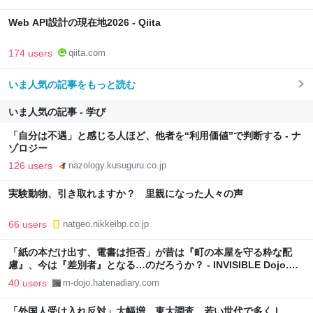
Web API設計の現在地2026 - Qiita
174 users
qiita.com
いま人気の記事をもっと読む
いま人気の記事 - 学び
「自分は不遇」と感じる人ほど、他者を“利用価値”で判断する - ナ
ゾロジー
126 users
nazology.kusuguru.co.jp
実験動物、引き取れますか？ 里親になった人々の声
66 users
natgeo.nikkeibp.co.jp
「紙の本だけ出す、電書は拒否」が昔は『町の本屋を守る粋な配
慮』、今は『差別者』となる…のだろうか？ - INVISIBLE Dojo.
ーQUIET & COLORFUL PLACE-
40 users
m-dojo.hatenadiary.com
「外国人受け入れ反対」大幅増 東大調査、若い世代で多く |