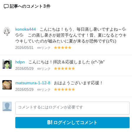
3
記事へのコメント
件
konoka444
こんにちは！もう、毎日蒸し暑いですよね～💦
💦💦 この蒸し暑さが超苦手なんです！昔、夏になるとウキ
ウキしていたのが嘘みたいに夏が来るが恐怖です(≧∇≦)
2026/05/31
リンク
y
y
y
y
y
el
el
el
el
el
lo
lo
lo
lo
lo
hdpn
こんにちは！拝読＆応援しました (c^-')b"
w
w
w
w
w
2026/05/29
リンク
y
y
y
y
y
y
el
el
el
el
el
el
lo
lo
lo
lo
lo
lo
matsumura-1-12-8
おはようございます応援！
w
w
w
w
w
w
2026/05/29
リンク
y
y
y
y
y
y
el
el
el
el
el
el
lo
lo
lo
lo
lo
lo
コメントするにはログインが必要です
w
w
w
w
w
w
ログインしてコメント