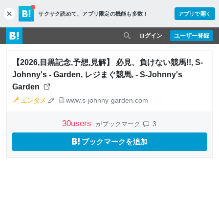
サクサク読めて、
アプリ限定の機能も多数！
アプリで開く
c
l
o
ログイン
ユーザー登録
s
e
【2026,目黒記念,予想,見解】 必見、負けない競馬!!, S-
Johnny's - Garden, レジまぐ競馬, - S-Johnny's
Garden
エンタメ
www.s-johnny-garden.com
30
users
3
がブックマーク
ブックマークを追加