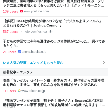
保険適用、歯科治療の白い新素材は割安 耐久性は金属並み、ブリ
ッジに選ぶ患者増える【もっと知りたい！】【グッド！モーニン
グ】(2026年8月3日)
139 users
www.youtube.com
【解説】IMAXは結局何が凄いの？なぜ「デジタルよりフィルム」
と言われるのか？｜Joshua Connolly
567 users
note.com/joshua_film
子どもの学区では今年も夏休みのラジオ体操がなかった。 調べてみ
るとうち..
21 users
anond.hatelabo.jp
いま人気の記事 - エンタメをもっと読む
新着記事 - エンタメ
映画『ちいかわ』セイレーン役・鈴木みのり、原作者からの選考理
由を告白 本番は「震えでみんなを吹き飛ばすぞ」と意気込む
11 users
www.oricon.co.jp
『邦画プレゼン女子高生 邦キチ！ 映子さん』Season16／3本目
新劇場版☆ケロロ軍曹 復活して速攻地球滅亡の危機であります！ -