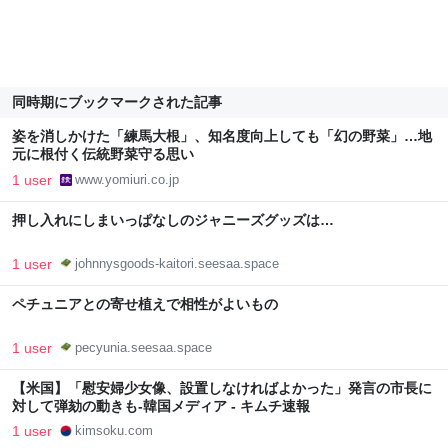
同時期にブックマークされた記事
姿を消しかけた「練馬大根」、知名度向上しても「幻の野菜」…地
元に根付く伝統野菜守る思い
1 user
www.yomiuri.co.jp
押し入れにしまいっぱなしのジャニーズグッズは…
1 user
johnnysgoods-kaitori.seesaa.space
ペチュニアとの寄せ植えで相性がよいもの
1 user
pecyunia.seesaa.space
【米国】「慰安婦少女像、設置しなければよかった」発言の市長に
対して弾劾の動きも-韓国メディア - キムチ速報
1 user
kimsoku.com