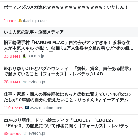
ボーマンダのメガ進化ｗｗｗｗｗｗｗｗｗｗｗｗｗ : いたしん！
1 user
itaishinja.com
いま人気の記事 - 企業メディア
旧五輪選手村「HARUMI FLAG」自治会がアツすぎる！ 多様な住
人が本気スキルで挑む、盆踊り2万人集客や交通改善など“街の価値
向上”戦略 東京・中央区
33 users
suumo.jp
終わりゆくCTFとバグバウンティ 「競技、賞金、責任ある開示」
で起きていること【フォーカス】 - レバテックLAB
28 users
levtech.jp
仕事・家庭・個人の優先順位はもっと柔軟に変えていい 40代のわ
たしが10年後の自分に伝えたいこと - りっすん by イーアイデム
110 users
www.e-aidem.com
21年ぶり新作、ドット絵エディタ「EDGE1」「EDGE2」
「Edge3」の歴史について作者に聞く【フォーカス】 - レバテック
LAB
89 users
levtech.jp