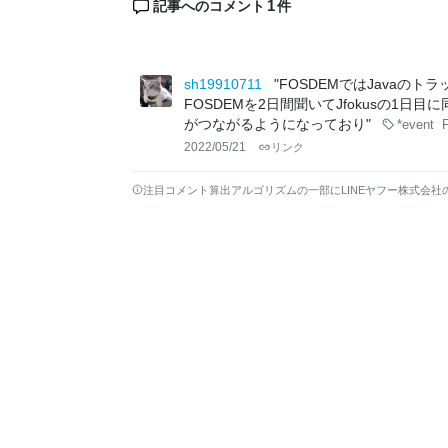
1
記事へのコメント
件
sh19910711
"FOSDEMではJavaの
FOSDEMを2日間聞いてJfokusの1日
がつながるようになっており"
*event
2022/05/21
リンク
注目コメント算出アルゴリズムの一部にLINEヤフー株式会社