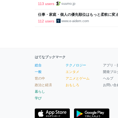
ルで挑む、盆踊り2万人集客や交通改善など“街
113 users
suumo.jp
区
仕事・家庭・個人の優先順位はもっと柔軟に変えて
後の自分に伝えたいこと - りっすん by イーア
112 users
www.e-aidem.com
はてなブックマーク
総合
テクノロジー
アプリ・
一般
エンタメ
開発ブロ
世の中
アニメとゲーム
ヘルプ
政治と経済
おもしろ
お問い合
暮らし
学び