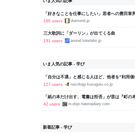
いま人気の記事
「好きなことを仕事にしたい」若者への豊田章
音も出なかった
185 users
diamond.jp
三大歌詞に「ダーリン」が出てくる曲
191 users
anond.hatelabo.jp
いま人気の記事 - 学び
「自分は不遇」と感じる人ほど、他者を“利用価値
127 users
nazology.kusuguru.co.jp
「紙の本だけ出す、電書は拒否」が昔は『町の
『差別者』となる…のだろうか？ - INVISIBLE Do
42 users
m-dojo.hatenadiary.com
COLORFUL PLACE-
新着記事 - 学び