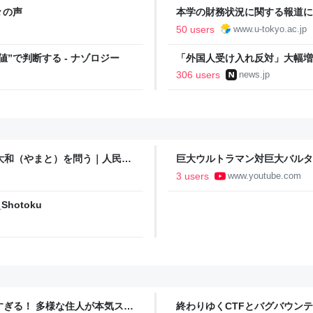
々の声
本学の財務状況に関する報道につ
50 users
www.u-tokyo.ac.jp
”で判断する - ナゾロジー
「外国人受け入れ反対」大幅増 
306 users
news.jp
大和（やまと）を問う｜人民新
巨大ウルトラマン対巨大バルタ
3 users
www.youtube.com
e_Shotoku
ツすぎる！ 多様な住人が本気スキ
終わりゆくCTFとバグバウン