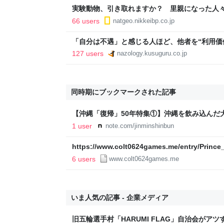
実験動物、引き取れますか？ 里親になった人
66 users
natgeo.nikkeibp.co.jp
「自分は不遇」と感じる人ほど、他者を“利用価値
127 users
nazology.kusuguru.co.jp
同時期にブックマークされた記事
【沖縄「復帰」50年特集①】沖縄を飲み込んだ
聞
1 user
note.com/jinminshinbun
https://www.colt0624games.me/entry/Princ
6 users
www.colt0624games.me
いま人気の記事 - 企業メディア
旧五輪選手村「HARUMI FLAG」自治会がア