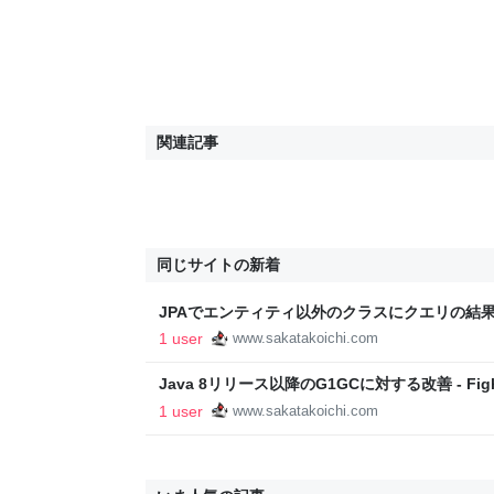
関連記事
同じサイトの新着
JPAでエンティティ以外のクラスにクエリの結果
Hibernate - Fight the Future
1 user
www.sakatakoichi.com
Java 8リリース以降のG1GCに対する改善 - Fight 
1 user
www.sakatakoichi.com