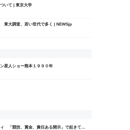
いて | 東京大学
東大調査、若い世代で多く | NEWSjp
ン星人ショー熊本１９９０年
ティ 「競技、賞金、責任ある開示」で起きてい