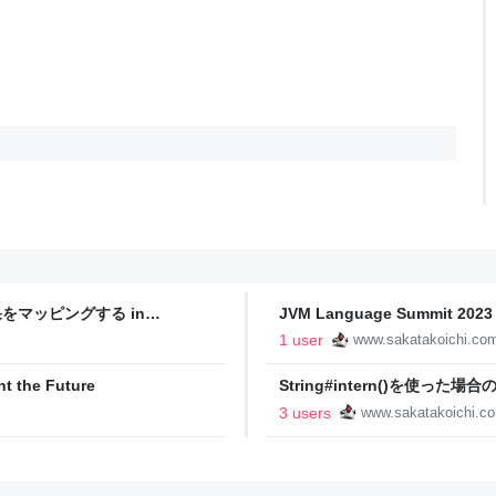
をマッピングする in
JVM Language Summit 202
ました - Fight the Future
1 user
www.sakatakoichi.co
the Future
String#intern()を使った
Future
3 users
www.sakatakoichi.c