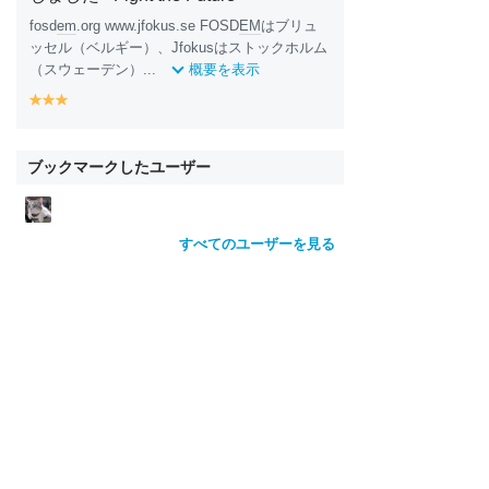
fosd
em
.org www.jfokus.se FOSD
EM
はブリュ
ッセル（ベルギー）、Jfokusはストックホルム
（スウェーデン）...
概要を表示
y
y
y
e
e
e
ll
ll
ll
o
o
o
ブックマークしたユーザー
w
w
w
すべてのユーザーを見る