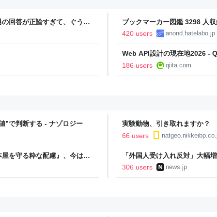
男の回答が正論すぎて、ぐうの
ブックマーカー図鑑 3298 人収
420 users
anond.hatelabo.jp
Web API設計の現在地2026 - Qi
186 users
qiita.com
”で判断する - ナゾロジー
実験動物、引き取れますか？ 
66 users
natgeo.nikkeibp.co.
本屋を守る粋な配慮』、今は
「外国人受け入れ反対」大幅増 
jo. ーQUIET &
306 users
news.jp