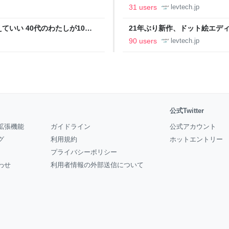
の価値向上”戦略 東京・中央
ること【フォーカス】 - レバテ
31 users
levtech.jp
いい 40代のわたしが10年
21年ぶり新作、ドット絵エディタ
イデム
ついて作者に聞く【フォーカス】
90 users
levtech.jp
公式Twitter
拡張機能
ガイドライン
公式アカウント
グ
利用規約
ホットエントリー
プライバシーポリシー
わせ
利用者情報の外部送信について