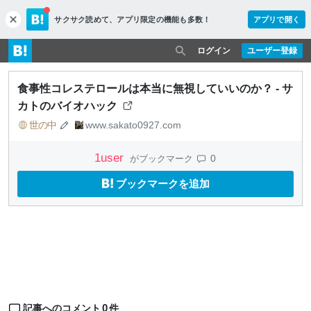
サクサク読めて、
アプリ限定の機能も多数！
アプリで開く
c
l
o
ログイン
ユーザー登録
s
e
食事性コレステロールは本当に無視していいのか？ - サ
カトのバイオハック
世の中
www.sakato0927.com
1
user
0
がブックマーク
ブックマークを追加
0
記事へのコメント
件