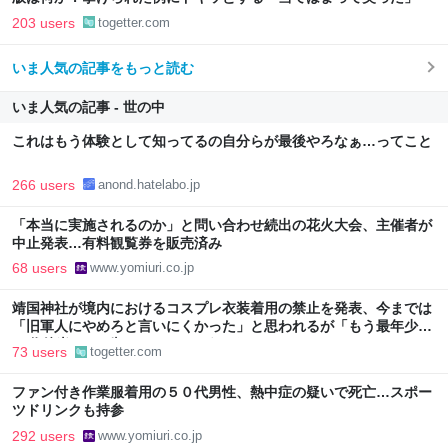
203 users
togetter.com
いま人気の記事をもっと読む
いま人気の記事 - 世の中
これはもう体験として知ってるの自分らが最後やろなぁ…ってこと
266 users
anond.hatelabo.jp
「本当に実施されるのか」と問い合わせ続出の花火大会、主催者が
中止発表…有料観覧券を販売済み
68 users
www.yomiuri.co.jp
靖国神社が境内におけるコスプレ衣装着用の禁止を発表、今までは
「旧軍人にやめろと言いにくかった」と思われるが「もう最年少で
90代後半や100歳オーバーだろうしなぁ」
73 users
togetter.com
ファン付き作業服着用の５０代男性、熱中症の疑いで死亡…スポー
ツドリンクも持参
292 users
www.yomiuri.co.jp