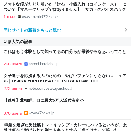
ノマドな僕がたどり着いた「財布・小銭入れ（コインケース）」に
ついて【マネークリップではありません】 - サカトのバイオハック
1 user
www.sakato0927.com
同じサイトの新着をもっと読む
いま人気の記事
これはもう体験として知ってるの自分らが最後やろなぁ…ってこと
266 users
anond.hatelabo.jp
女子選手を応援する人のための、やばいファンにならないマニュア
ル｜OSAKA YURU KOSAL:TETSUYA KITAMOTO
272 users
note.com/osakayurukosal
【速報】北朝鮮、ロに最大5万人派兵決定か
370 users
www.47news.jp
40歳を過ぎた男は筋トレ・キャンプ・カレーにハマるというが、女
版は何か？挙げられた例にドキッとする「当てはまって笑った」