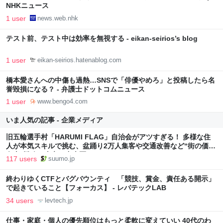
NHKニュース
1 user
news.web.nhk
テスト前、テスト中は効率を無視する - eikan-seirios’s blog
1 user
eikan-seirios.hatenablog.com
橋本愛さんへの中傷も過熱…SNSで「俳優やめろ」と投稿したら名
誉毀損になる？ - 弁護士ドットコムニュース
1 user
www.bengo4.com
いま人気の記事 - 企業メディア
旧五輪選手村「HARUMI FLAG」自治会がアツすぎる！ 多様な住
人が本気スキルで挑む、盆踊り2万人集客や交通改善など“街の価値
向上”戦略 東京・中央区
117 users
suumo.jp
終わりゆくCTFとバグバウンティ 「競技、賞金、責任ある開示」
で起きていること【フォーカス】 - レバテックLAB
34 users
levtech.jp
仕事・家庭・個人の優先順位はもっと柔軟に変えていい 40代のわ