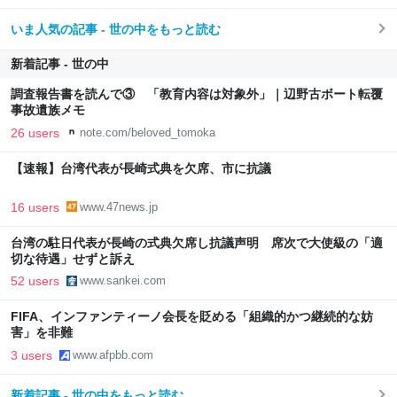
いま人気の記事 - 世の中をもっと読む
新着記事 - 世の中
調査報告書を読んで③ 「教育内容は対象外」｜辺野古ボート転覆
事故遺族メモ
26 users
note.com/beloved_tomoka
【速報】台湾代表が長崎式典を欠席、市に抗議
16 users
www.47news.jp
台湾の駐日代表が長崎の式典欠席し抗議声明 席次で大使級の「適
切な待遇」せずと訴え
52 users
www.sankei.com
FIFA、インファンティーノ会長を貶める「組織的かつ継続的な妨
害」を非難
3 users
www.afpbb.com
新着記事 - 世の中をもっと読む