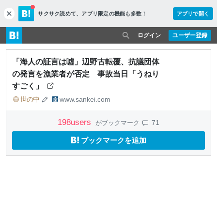
サクサク読めて、
アプリ限定の機能も多数！
アプリで開く
c
l
o
ログイン
ユーザー登録
s
e
「海人の証言は噓」辺野古転覆、抗議団体
の発言を漁業者が否定 事故当日「うねり
すごく」
世の中
www.sankei.com
198
users
71
がブックマーク
ブックマークを追加