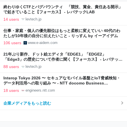
終わりゆくCTFとバグバウンティ 「競技、賞金、責任ある開示」
で起きていること【フォーカス】 - レバテックLAB
14 users
levtech.jp
仕事・家庭・個人の優先順位はもっと柔軟に変えていい 40代のわ
たしが10年後の自分に伝えたいこと - りっすん by イーアイデム
106 users
www.e-aidem.com
21年ぶり新作、ドット絵エディタ「EDGE1」「EDGE2」
「Edge3」の歴史について作者に聞く【フォーカス】 - レバテック
LAB
88 users
levtech.jp
Interop Tokyo 2026 〜 セキュアなモバイル基盤とIoT脅威検知・
データ利活用への取り組み 〜 - NTT docomo Business
Engineers' Blog
18 users
engineers.ntt.com
企業メディアをもっと読む