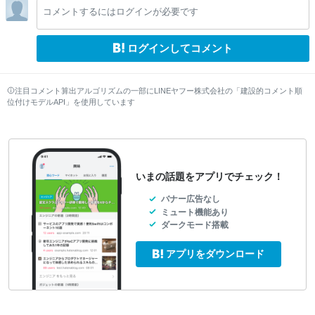
lo
lo
lo
lo
lo
lo
コメントするにはログインが必要です
w
w
w
w
w
w
ログインしてコメント
注目コメント算出アルゴリズムの一部にLINEヤフー株式会社の「建設的コメント順
位付けモデルAPI」を使用しています
いまの話題をアプリでチェック！
バナー広告なし
ミュート機能あり
ダークモード搭載
アプリをダウンロード