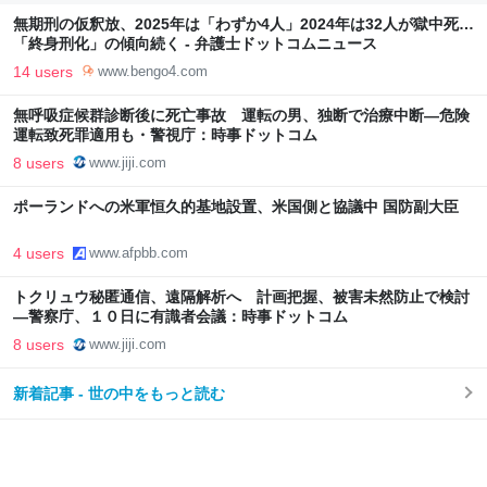
無期刑の仮釈放、2025年は「わずか4人」2024年は32人が獄中死…
「終身刑化」の傾向続く - 弁護士ドットコムニュース
14 users
www.bengo4.com
無呼吸症候群診断後に死亡事故 運転の男、独断で治療中断―危険
運転致死罪適用も・警視庁：時事ドットコム
8 users
www.jiji.com
ポーランドへの米軍恒久的基地設置、米国側と協議中 国防副大臣
4 users
www.afpbb.com
トクリュウ秘匿通信、遠隔解析へ 計画把握、被害未然防止で検討
―警察庁、１０日に有識者会議：時事ドットコム
8 users
www.jiji.com
新着記事 - 世の中をもっと読む