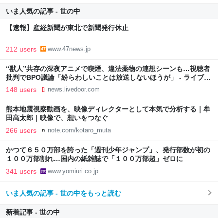
いま人気の記事 - 世の中
【速報】産経新聞が東北で新聞発行休止
212 users
www.47news.jp
“獣人”共存の深夜アニメで喫煙、違法薬物の連想シーンも…視聴者
批判でBPO議論「紛らわしいことは放送しないほうが」 - ライブド
アニュース
148 users
news.livedoor.com
熊本地震視察動画を、映像ディレクターとして本気で分析する｜牟
田高太郎｜映像で、想いをつなぐ
266 users
note.com/kotaro_muta
かつて６５０万部を誇った「週刊少年ジャンプ」、発行部数が初の
１００万部割れ…国内の紙雑誌で「１００万部超」ゼロに
341 users
www.yomiuri.co.jp
いま人気の記事 - 世の中をもっと読む
新着記事 - 世の中