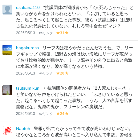
e
lo
lo
osakana110
“抗議団体の関係者から「2人死んじゃった」と
e
w
w
笑いながら声をかけられたといい、「ふざけていると思っ
n
た。起こるべくして起こった事故。彼ら（抗議団体）は辺野
古住民の代弁はしていない。むしろ背中合わせ”マジ？
2026/05/13
リンク
31
y
y
el
el
lo
lo
hagakuress
リーフ内は穏やかだったんだろうね。で、リー
w
w
フギャップで転覆。辺野古の海は浅い海域にリーフが広がっ
ており比較的波が穏やか、リーフ際やその外側に出ると急激
に水深が深くなり、波が高くなるという特徴。
2026/05/13
リンク
20
y
y
el
el
lo
lo
tsutsumikun
〉抗議団体の関係者から「2人死んじゃった」
w
w
と笑いながら声をかけられたといい、「ふざけていると思っ
た。起こるべくして起こった事故。→うん、人の言葉を話す
魔物だな。鬼滅の鬼か、フリーレンの魔族だ。
2026/05/13
リンク
24
y
y
el
el
lo
lo
Naotoh
警報が出てたからって全て波が高いわけじゃない。
w
w
穏やかなところから波が高いとこへ入り込んで事故。警報を