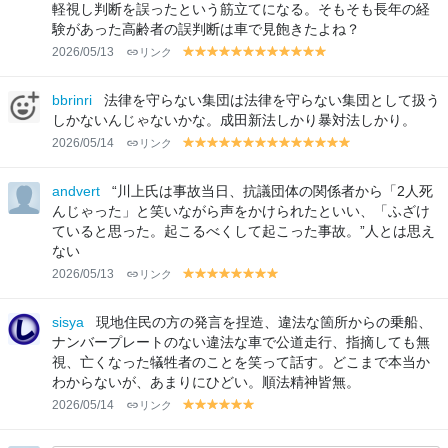
軽視し判断を誤ったという筋立てになる。そもそも長年の経
験があった高齢者の誤判断は車で見飽きたよね？
2026/05/13
リンク
y
y
y
y
y
y
y
y
y
y
y
y
el
el
el
el
el
el
el
el
el
el
el
el
lo
lo
lo
lo
lo
lo
lo
lo
lo
lo
lo
lo
bbrinri
法律を守らない集団は法律を守らない集団として扱う
w
w
w
w
w
w
w
w
w
w
w
w
しかないんじゃないかな。成田新法しかり暴対法しかり。
2026/05/14
リンク
y
y
y
y
y
y
y
y
y
y
y
y
y
y
el
el
el
el
el
el
el
el
el
el
el
el
el
el
lo
lo
lo
lo
lo
lo
lo
lo
lo
lo
lo
lo
lo
lo
andvert
“川上氏は事故当日、抗議団体の関係者から「2人死
w
w
w
w
w
w
w
w
w
w
w
w
w
w
んじゃった」と笑いながら声をかけられたといい、「ふざけ
ていると思った。起こるべくして起こった事故。”人とは思え
ない
2026/05/13
リンク
y
y
y
y
y
y
y
y
el
el
el
el
el
el
el
el
lo
lo
lo
lo
lo
lo
lo
lo
sisya
現地住民の方の発言を捏造、違法な箇所からの乗船、
w
w
w
w
w
w
w
w
ナンバープレートのない違法な車で公道走行、指摘しても無
視、亡くなった犠牲者のことを笑って話す。どこまで本当か
わからないが、あまりにひどい。順法精神皆無。
2026/05/14
リンク
y
y
y
y
y
y
el
el
el
el
el
el