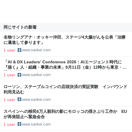
同じサイトの新着
名物リングアナ・オッキー沖田、ステージ4大腸がんを公表「治療
に邁進して参ります」
1 user
www.sankei.com
「AI & DX Leaders’ Conference 2026：AIエージェント時代に
『描く』人・組織・事業の未来」9月11日（金）12時から東京・大
手町で開催
1 user
www.sankei.com
ローソン、ステーブルコインの店頭決済の実証実験 インバウンド
利用見込む
1 user
www.sankei.com
スペインへの移民6万人殺到の影にモロッコの揺さぶり工作か EU
が再発阻止へ緊急会合
1 user
www.sankei.com