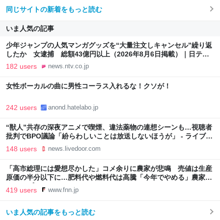
同じサイトの新着をもっと読む
いま人気の記事
少年ジャンプの人気マンガグッズを“大量注文しキャンセル”繰り返
したか 女逮捕 総額43億円以上（2026年8月6日掲載）｜日テレ
NEWS NNN
182 users
news.ntv.co.jp
女性ボーカルの曲に男性コーラス入れるな！クソが！
242 users
anond.hatelabo.jp
“獣人”共存の深夜アニメで喫煙、違法薬物の連想シーンも…視聴者
批判でBPO議論「紛らわしいことは放送しないほうが」 - ライブド
アニュース
148 users
news.livedoor.com
「高市総理には愛想尽かした」コメ余りに農家が悲鳴 売値は生産
原価の半分以下に…肥料代や燃料代は高騰「今年でやめる」農家も
｜FNNプライムオンライン
419 users
www.fnn.jp
いま人気の記事をもっと読む