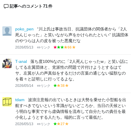
71
記事へのコメント
件
poko_pen
“川上氏は事故当日、抗議団体の関係者から「2人
死んじゃった」と笑いながら声をかけられたといい” 抗議団体
のやつらは人の皮を被った悪魔だな
2026/05/13
リンク
66
r
g
g
y
y
e
r
r
el
el
d
e
e
lo
lo
T-anal
落ち度100%なのに「2人死んじゃったw」と笑い話に
e
e
w
w
してる左翼団体と、党派性の問題で片付けようとするはて
n
n
サ。左翼が人の声真似をするだけの言葉の通じない猛獣なの
を着々と証明しに行ってるよな。
2026/05/14
リンク
38
g
y
y
r
el
el
e
lo
lo
tdam
波浪注意報の出ているときは大勢を乗せた小型船を出
e
w
w
航すべきでないという常識がないどころか、当日の天候とい
n
う明白な事実ですら虚偽情報を流布して自分たちの責任を最
小化しようとする人たち。端的に言って最低だ。
2026/05/13
リンク
27
g
y
y
r
el
el