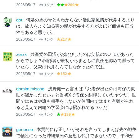
2026/05/17
リンク
209
g
g
y
y
r
r
el
el
e
e
lo
lo
dot
何処の馬の骨ともわからない活動家風情が代弁するより
e
e
w
w
は、故人をよく知る実の親が代弁する方がよほど価値も正当
n
n
性もあると思うが。
2026/05/17
リンク
217
y
y
el
el
lo
lo
xorzx
共産党の田沼がお詫びしたのは父親のNOTEがあった
w
w
からでしょ？/関係者が最初からまともに責任を認めて謝って
いたら、父親は代弁なんてしなかったのでは。
2026/05/17
リンク
152
y
y
el
el
lo
lo
domimimisoso
浅野健一と言えば「死者が出たのは海保の救
w
w
助が遅かったせい」と当初Xで海保を糾弾していたヤツだ。世
間ではもはや誰も相手をしないが仲間内ではまだ有難がられ
ると見えて内輪の学習会には招かれてるワケだ
2026/05/17
リンク
139
g
y
y
r
el
el
e
lo
lo
genosse
本質的には正しいがそれを言ってしまえば先の戦争
e
w
w
で犠牲になった沖縄県民の意思も代弁できないので、平和が