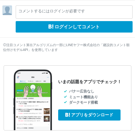
el
el
lo
lo
コメントするにはログインが必要です
w
w
ログインしてコメント
注目コメント算出アルゴリズムの一部にLINEヤフー株式会社の「建設的コメント順
位付けモデルAPI」を使用しています
いまの話題をアプリでチェック！
バナー広告なし
ミュート機能あり
ダークモード搭載
アプリをダウンロード