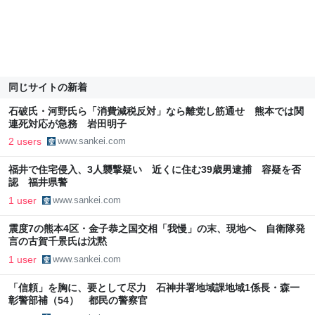
同じサイトの新着
石破氏・河野氏ら「消費減税反対」なら離党し筋通せ 熊本では関
連死対応が急務 岩田明子
2 users
www.sankei.com
福井で住宅侵入、3人襲撃疑い 近くに住む39歳男逮捕 容疑を否
認 福井県警
1 user
www.sankei.com
震度7の熊本4区・金子恭之国交相「我慢」の末、現地へ 自衛隊発
言の古賀千景氏は沈黙
1 user
www.sankei.com
「信頼」を胸に、要として尽力 石神井署地域課地域1係長・森一
彰警部補（54） 都民の警察官