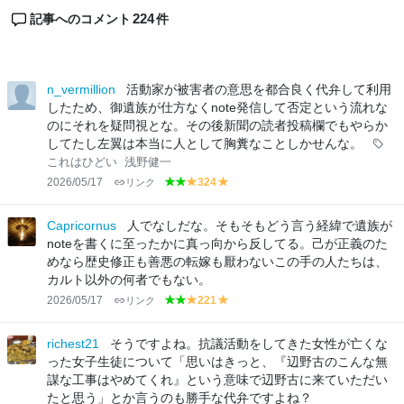
224
記事へのコメント
件
n_vermillion
活動家が被害者の意思を都合良く代弁して利用
したため、御遺族が仕方なくnote発信して否定という流れな
のにそれを疑問視とな。その後新聞の読者投稿欄でもやらか
してたし左翼は本当に人として胸糞なことしかせんな。
これはひどい
浅野健一
2026/05/17
リンク
324
g
g
y
y
r
r
el
el
e
e
lo
lo
Capricornus
人でなしだな。そもそもどう言う経緯で遺族が
e
e
w
w
noteを書くに至ったかに真っ向から反してる。己が正義のた
n
n
めなら歴史修正も善悪の転嫁も厭わないこの手の人たちは、
カルト以外の何者でもない。
2026/05/17
リンク
221
g
g
y
y
r
r
el
el
e
e
lo
lo
richest21
そうですよね。抗議活動をしてきた女性が亡くな
e
e
w
w
った女子生徒について「思いはきっと、『辺野古のこんな無
n
n
謀な工事はやめてくれ』という意味で辺野古に来ていただい
たと思う」とか言うのも勝手な代弁ですよね？