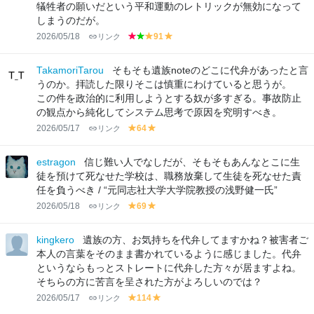
n
犠牲者の願いだという平和運動のレトリックが無効になって
しまうのだが。
2026/05/18
リンク
91
r
g
y
y
e
r
el
el
d
e
lo
lo
TakamoriTarou
そもそも遺族noteのどこに代弁があったと言
e
w
w
うのか。拝読した限りそこは慎重にわけていると思うが。
n
この件を政治的に利用しようとする奴が多すぎる。事故防止
の観点から純化してシステム思考で原因を究明すべき。
2026/05/17
リンク
64
y
y
el
el
lo
lo
estragon
信じ難い人でなしだが、そもそもあんなとこに生
w
w
徒を預けて死なせた学校は、職務放棄して生徒を死なせた責
任を負うべき / “元同志社大学大学院教授の浅野健一氏”
2026/05/18
リンク
69
y
y
el
el
lo
lo
kingkero
遺族の方、お気持ちを代弁してますかね？被害者ご
w
w
本人の言葉をそのまま書かれているように感じました。代弁
というならもっとストレートに代弁した方々が居ますよね。
そちらの方に苦言を呈された方がよろしいのでは？
2026/05/17
リンク
114
y
y