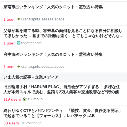
泉南市占いランキング！人気のタロット・霊視占い特集
1 user
uranaisprits.seesaa.space
父母が墓を建てる時、将来墓の面倒を見ることになる自分に相談し
てほしかった… 墓までの距離は遠く、とてもじゃないけどそんな遠
くの墓の面倒を自分は見られない
1 user
togetter.com
府中市占いランキング！人気のタロット・霊視占い特集
1 user
uranaisprits.seesaa.space
いま人気の記事 - 企業メディア
旧五輪選手村「HARUMI FLAG」自治会がアツすぎる！ 多様な住
人が本気スキルで挑む、盆踊り2万人集客や交通改善など“街の価値
向上”戦略 東京・中央区
119 users
suumo.jp
終わりゆくCTFとバグバウンティ 「競技、賞金、責任ある開示」
で起きていること【フォーカス】 - レバテックLAB
33 users
levtech.jp