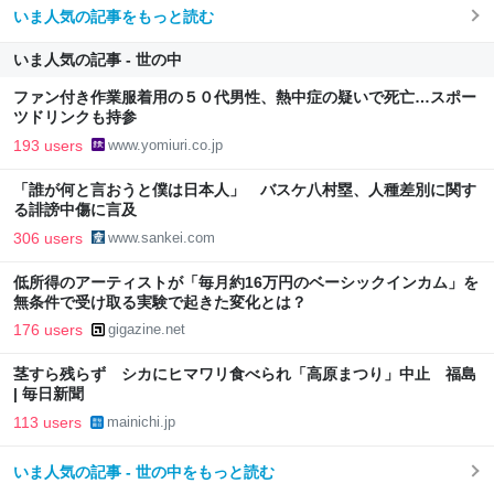
いま人気の記事をもっと読む
いま人気の記事 - 世の中
ファン付き作業服着用の５０代男性、熱中症の疑いで死亡…スポー
ツドリンクも持参
193 users
www.yomiuri.co.jp
「誰が何と言おうと僕は日本人」 バスケ八村塁、人種差別に関す
る誹謗中傷に言及
306 users
www.sankei.com
低所得のアーティストが「毎月約16万円のベーシックインカム」を
無条件で受け取る実験で起きた変化とは？
176 users
gigazine.net
茎すら残らず シカにヒマワリ食べられ「高原まつり」中止 福島
| 毎日新聞
113 users
mainichi.jp
いま人気の記事 - 世の中をもっと読む