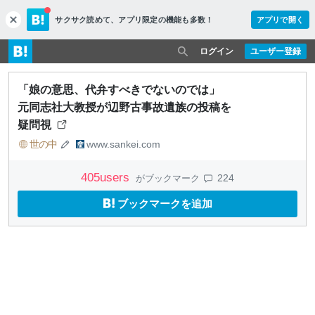
サクサク読めて、
アプリ限定の機能も多数！
アプリで開く
c
l
o
ログイン
ユーザー登録
s
e
「娘の意思、代弁すべきでないのでは」
元同志社大教授が辺野古事故遺族の投稿を
疑問視
世の中
www.sankei.com
405
users
224
がブックマーク
ブックマークを追加