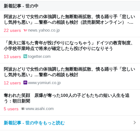
新着記事 - 世の中
阿波おどりで女性の体強調した無断動画拡散、憤る踊り手「悲しい
し気持ち悪い」…警察への相談も検討（読売新聞オンライン） -
Yahoo!ニュース
22 users
news.yahoo.co.jp
「美大に落ちた青年が投げやりになっちゃう」ドイツの教育制度、
小学校卒業時点で将来が確定したら投げやりになりそう
13 users
togetter.com
阿波おどりで女性の体強調した無断動画拡散、憤る踊り手「悲しい
し気持ち悪い」…警察への相談も検討
12 users
www.yomiuri.co.jp
奪われた笑顔 原爆が奪った100人の子どもたちの短い人生を追
う：朝日新聞
5 users
www.asahi.com
新着記事 - 世の中をもっと読む