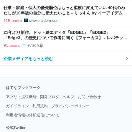
仕事・家庭・個人の優先順位はもっと柔軟に変えていい 40代のわ
たしが10年後の自分に伝えたいこと - りっすん by イーアイデム
115 users
www.e-aidem.com
21年ぶり新作、ドット絵エディタ「EDGE1」「EDGE2」
「Edge3」の歴史について作者に聞く【フォーカス】 - レバテック
LAB
91 users
levtech.jp
企業メディアをもっと読む
はてなブックマーク
アプリ・拡張機能
開発ブログ
ヘルプ
お問い合わせ
ガイドライン
利用規約
プライバシーポリシー
利用者情報の外部送信について
公式Twitter