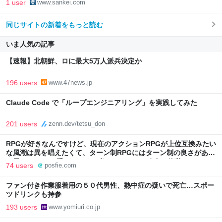
1 user
www.sankei.com
同じサイトの新着をもっと読む
いま人気の記事
【速報】北朝鮮、ロに最大5万人派兵決定か
196 users
www.47news.jp
Claude Code で「ループエンジニアリング」を実践してみた
201 users
zenn.dev/tetsu_don
RPGが好きなんですけど、現在のアクションRPGが上位互換みたい
な風潮は異を唱えたくて、ターン制RPGにはターン制の良さがある
と思ってます 一手をじっくり考えられたり、途中で休憩したりでき
74 users
posfie.com
るのがターン制の良さじゃないですか もっとターン制を煮詰めて欲
しい→「既出だと思うがここはオクトパストラベラーを推したい
ファン付き作業服着用の５０代男性、熱中症の疑いで死亡…スポー
(´・ω・｀)」
ツドリンクも持参
193 users
www.yomiuri.co.jp