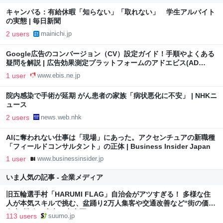
キャンパる：有給休暇「知らない」「取れない」 学生アルバイト
の実態 | 毎日新聞
2 users
mainichi.jp
Google広告のコンバージョン（CV）設定ガイド！手順やよくある
疑問を解説 | 広告効果測定プラットフォームのアドエビス(AD
EBiS)
1 user
www.ebis.ne.jp
院内感染で手術が延期 がん患者の家族「病状悪化に不安」 | NHKニ
ュース
2 users
news.web.nhk
AIに奪われない仕事は「現場」にあった。アクセンチュアの新職種
「フィールドコンサルタント」の正体 | Business Insider Japan
1 user
www.businessinsider.jp
いま人気の記事 - 企業メディア
旧五輪選手村「HARUMI FLAG」自治会がアツすぎる！ 多様な住
人が本気スキルで挑む、盆踊り2万人集客や交通改善など“街の価値
向上”戦略 東京・中央区
113 users
suumo.jp