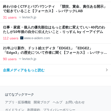
終わりゆくCTFとバグバウンティ 「競技、賞金、責任ある開示」
で起きていること【フォーカス】 - レバテックLAB
31 users
levtech.jp
仕事・家庭・個人の優先順位はもっと柔軟に変えていい 40代のわ
たしが10年後の自分に伝えたいこと - りっすん by イーアイデム
112 users
www.e-aidem.com
21年ぶり新作、ドット絵エディタ「EDGE1」「EDGE2」
「Edge3」の歴史について作者に聞く【フォーカス】 - レバテック
LAB
90 users
levtech.jp
企業メディアをもっと読む
はてなブックマーク
アプリ・拡張機能
開発ブログ
ヘルプ
お問い合わせ
ガイドライン
利用規約
プライバシーポリシー