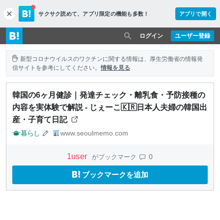
サクサク読めて、
アプリ限定の機能も多数！
アプリで開く
c
l
o
ログイン
ユーザー登録
s
e
新型コロナウイルスのワクチンに関する情報は、厚生労働省の情報発
信サイトを参考にしてください。
情報を見る
韓国の6ヶ月健診｜発達チェック・離乳食・予防接種の
内容を実体験で解説 - じぇーこ🇰🇷日本人夫婦の韓国出
産・子育て日記
暮らし
www.seoulmemo.com
1
user
0
がブックマーク
ブックマークを追加