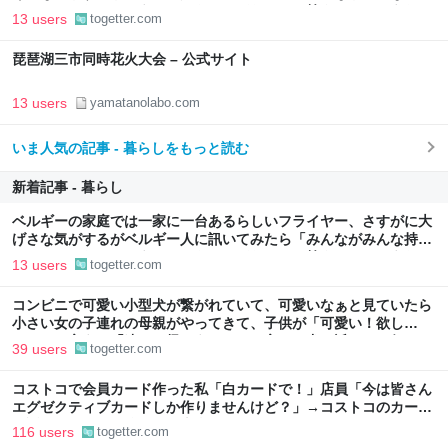
てるわけやないで。うちにはあるけどな」とか答えるんだろうな
13 users
togetter.com
琵琶湖三市同時花火大会 – 公式サイト
13 users
yamatanolabo.com
いま人気の記事 - 暮らしをもっと読む
新着記事 - 暮らし
ベルギーの家庭では一家に一台あるらしいフライヤー、さすがに大
げさな気がするがベルギー人に訊いてみたら「みんながみんな持っ
てるわけやないで。うちにはあるけどな」とか答えるんだろうな
13 users
togetter.com
コンビニで可愛い小型犬が繋がれていて、可愛いなぁと見ていたら
小さい女の子連れの母親がやってきて、子供が「可愛い！欲し
い！」と言うと「連れて帰ろうか？」と言って犬に近づいて行った
39 users
togetter.com
コストコで会員カード作った私「白カードで！」店員「今は皆さん
エグゼクティブカードしか作りませんけど？」→コストコのカード
勧誘はやたら圧が強いが、本当にお得なの？
116 users
togetter.com