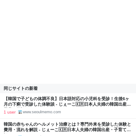
同じサイトの新着
【韓国で子どもの体調不良】日本語対応の小児科を受診！生後6ヶ
月の下痢で受診した体験談 - じぇーこ🇰🇷日本人夫婦の韓国出産・
子育て日記
1 user
www.seoulmemo.com
韓国の赤ちゃんのヘルメット治療とは？専門外来を受診した体験と
費用・流れを解説 - じぇーこ🇰🇷日本人夫婦の韓国出産・子育て日
記