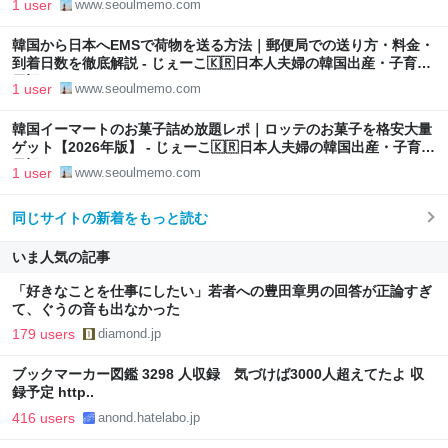
1 user
www.seoulmemo.com
韓国から日本へEMSで荷物を送る方法｜郵便局での送り方・料金・
到着日数を徹底解説 - じぇーこ🇰🇷日本人夫婦の韓国出産・子育て
日記
1 user
www.seoulmemo.com
韓国イーマートのお菓子詰め放題レポ｜ロッテのお菓子を格安大量
ゲット【2026年版】 - じぇーこ🇰🇷日本人夫婦の韓国出産・子育て
日記
1 user
www.seoulmemo.com
同じサイトの新着をもっと読む
いま人気の記事
「好きなことを仕事にしたい」若者への豊田章男の回答が正論すぎ
て、ぐうの音も出なかった
179 users
diamond.jp
ブックマーカー図鑑 3298 人収録 気づけば3000人超えてたよ 収
録予定 http..
416 users
anond.hatelabo.jp