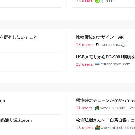
23 users
qiita.com
ーバを所有しない」こと
比較優位のデザイン｜Aki
18 users
note.com/ak_iii
USBメモリからPC-9801環境を起動
29 users
retropcnews.com
om
帰宅時にチェーンがかかってると
11 users
www.shijo-street-w
条通り週末.com
松方弘樹さんへ「自業自得」コメ
13 users
www.shijo-street-