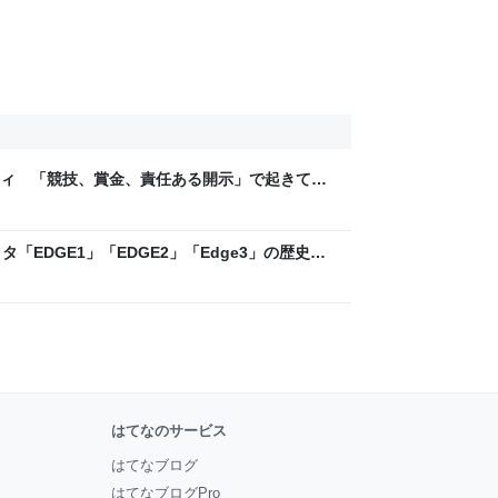
ティ 「競技、賞金、責任ある開示」で起きてい
ックLAB
「EDGE1」「EDGE2」「Edge3」の歴史に
 - レバテックLAB
はてなのサービス
はてなブログ
はてなブログPro