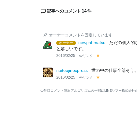
14
記事へのコメント
件
オーナーコメントを固定しています
newpal-matsu
ただの個人的
オーナー
と嬉しいです。
2016/02/25
リンク
y
el
lo
naitoujinexpress
世の中の仕事全部そう
w
2016/02/25
リンク
y
el
lo
注目コメント算出アルゴリズムの一部にLINEヤフー株式会社
w