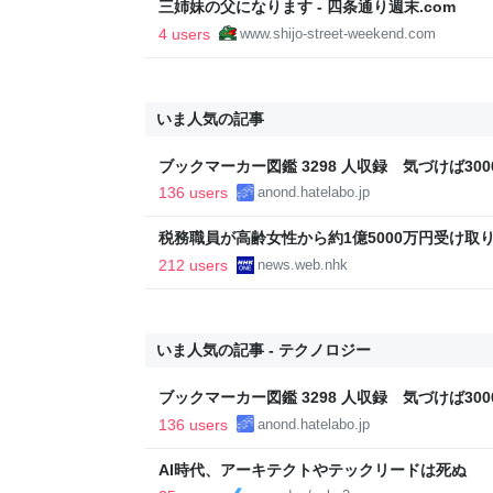
三姉妹の父になります - 四条通り週末.com
4 users
www.shijo-street-weekend.com
いま人気の記事
ブックマーカー図鑑 3298 人収録 気づけば3000
136 users
anond.hatelabo.jp
税務職員が高齢女性から約1億5000万円受け取り競
ス
212 users
news.web.nhk
いま人気の記事 - テクノロジー
ブックマーカー図鑑 3298 人収録 気づけば3000
136 users
anond.hatelabo.jp
AI時代、アーキテクトやテックリードは死ぬ