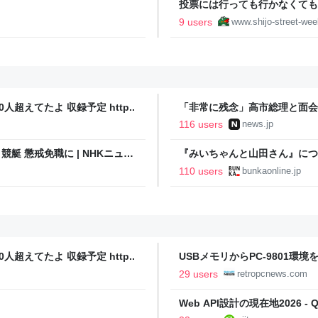
投票には行っても行かなくてもど
9 users
www.shijo-street-we
人超えてたよ 収録予定 http..
「非常に残念」高市総理と面会
爆体験者「何のために」 | NEW
116 users
news.jp
艇 懲戒免職に | NHKニュー
『みいちゃんと山田さん』につ
光連載404
110 users
bunkaonline.jp
人超えてたよ 収録予定 http..
USBメモリからPC-9801環境を起動
29 users
retropcnews.com
Web API設計の現在地2026 - Qi