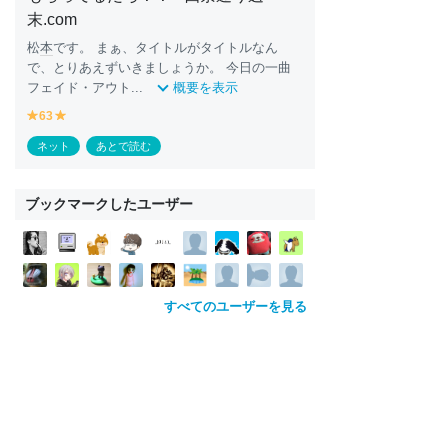
末.com
松
本
です。 まぁ、タイトルがタイトルなん
で、とりあえずいきましょうか。 今日の一曲
フェイド・アウト...
概要を表示
63
y
y
e
e
ネット
あとで読む
ll
ll
o
o
w
w
ブックマークしたユーザー
すべてのユーザーを見る