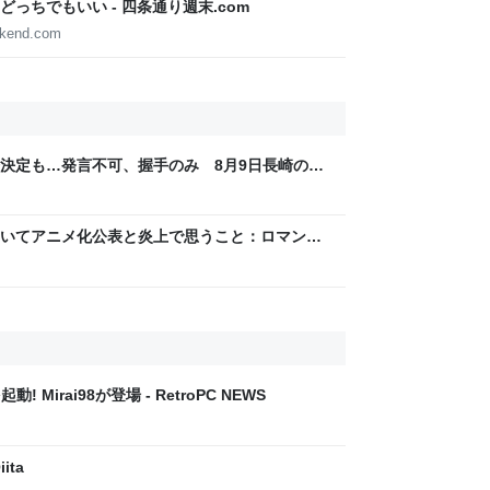
っちでもいい - 四条通り週末.com
ekend.com
決定も…発言不可、握手のみ 8月9日長崎の被
Sjp
いてアニメ化公表と炎上で思うこと：ロマン優
! Mirai98が登場 - RetroPC NEWS
ita