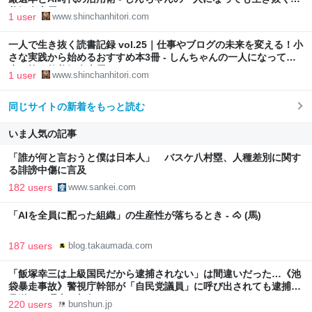
養娯楽本屋さん
1 user
www.shinchanhitori.com
一人で生き抜く読書記録 vol.25｜仕事やブログの未来を変える！小
さな実践から始めるおすすめ本3冊 - しんちゃんの一人になっても
生き抜く教養娯楽本屋さん
1 user
www.shinchanhitori.com
同じサイトの新着をもっと読む
いま人気の記事
「誰が何と言おうと僕は日本人」 バスケ八村塁、人種差別に関す
る誹謗中傷に言及
182 users
www.sankei.com
「AIを全員に配った組織」の生産性が落ちるとき - 🐴 (馬)
187 users
blog.takaumada.com
「飯塚幸三は上級国民だから逮捕されない」は間違いだった…《池
袋暴走事故》警視庁幹部が「自民党議員」に呼び出されても逮捕を
見送った理由 | 文春オンライン
220 users
bunshun.jp