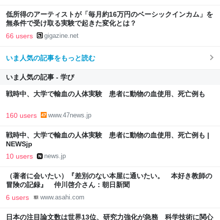
低所得のアーティストが「毎月約16万円のベーシックインカム」を
無条件で受け取る実験で起きた変化とは？
66 users
gigazine.net
いま人気の記事をもっと読む
いま人気の記事 - 学び
戦時中、大学で輸血の人体実験 患者に動物の血使用、死亡例も
160 users
www.47news.jp
戦時中、大学で輸血の人体実験 患者に動物の血使用、死亡例も |
NEWSjp
10 users
news.jp
（著者に会いたい）『差別のない本屋に通いたい。 本好き教師の
冒険の記録』 仲川啓介さん：朝日新聞
6 users
www.asahi.com
日本の注目論文数は世界13位、研究力強化が急務 科学技術に関心