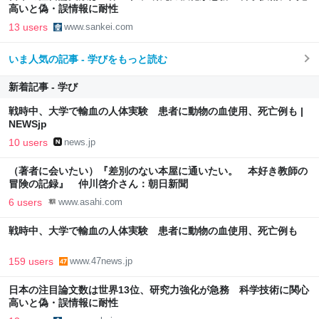
高いと偽・誤情報に耐性
13 users
www.sankei.com
いま人気の記事 - 学びをもっと読む
新着記事 - 学び
戦時中、大学で輸血の人体実験 患者に動物の血使用、死亡例も |
NEWSjp
10 users
news.jp
（著者に会いたい）『差別のない本屋に通いたい。 本好き教師の
冒険の記録』 仲川啓介さん：朝日新聞
6 users
www.asahi.com
戦時中、大学で輸血の人体実験 患者に動物の血使用、死亡例も
159 users
www.47news.jp
日本の注目論文数は世界13位、研究力強化が急務 科学技術に関心
高いと偽・誤情報に耐性