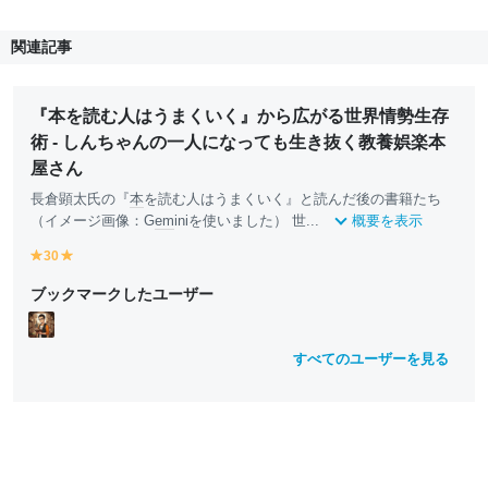
関連記事
『本を読む人はうまくいく』から広がる世界情勢生存
術 - しんちゃんの一人になっても生き抜く教養娯楽本
屋さん
長倉顕太氏の『
本
を読む人はうまくいく』と読んだ後の書籍たち
（イメージ画像：G
em
iniを使いました） 世...
概要を表示
30
y
y
e
e
ブックマークしたユーザー
ll
ll
o
o
w
w
すべてのユーザーを見る