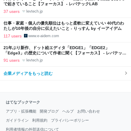
で起きていること【フォーカス】 - レバテックLAB
37 users
levtech.jp
仕事・家庭・個人の優先順位はもっと柔軟に変えていい 40代のわ
たしが10年後の自分に伝えたいこと - りっすん by イーアイデム
117 users
www.e-aidem.com
21年ぶり新作、ドット絵エディタ「EDGE1」「EDGE2」
「Edge3」の歴史について作者に聞く【フォーカス】 - レバテック
LAB
91 users
levtech.jp
企業メディアをもっと読む
はてなブックマーク
アプリ・拡張機能
開発ブログ
ヘルプ
お問い合わせ
ガイドライン
利用規約
プライバシーポリシー
利用者情報の外部送信について