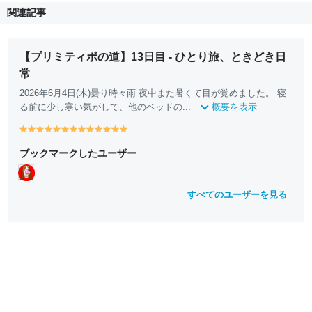
関連記事
【プリミティボの道】13日目 - ひとり旅、ときどき日
常
2026年6月4日(木)曇り時々雨 夜中また暑くて目が覚めました。 寝
る前に少し寒い気がして、他のベッドの...
概要を表示
y
y
y
y
y
y
y
y
y
y
y
y
y
e
e
e
e
e
e
e
e
e
e
e
e
e
ブックマークしたユーザー
ll
ll
ll
ll
ll
ll
ll
ll
ll
ll
ll
ll
ll
o
o
o
o
o
o
o
o
o
o
o
o
o
w
w
w
w
w
w
w
w
w
w
w
w
w
すべてのユーザーを見る