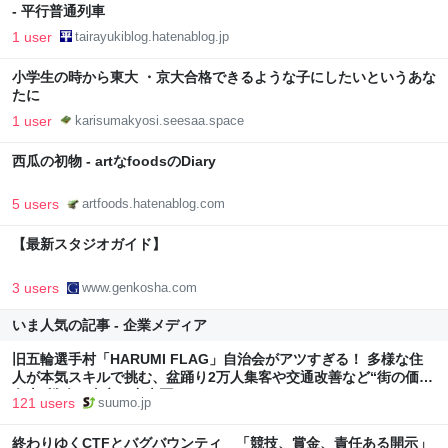
- 平行普通列車
1 user
tairayukiblog.hatenablog.jp
小学生の時から東大 ・京大合格できるような子にしたいというあな
たに
1 user
karisumakyosi.seesaa.space
西瓜の初物 - artなfoodsのDiary
5 users
artfoods.hatenablog.com
【最新スタジオガイド】
3 users
www.genkosha.com
いま人気の記事 - 企業メディア
旧五輪選手村「HARUMI FLAG」自治会がアツすぎる！ 多様な住
人が本気スキルで挑む、盆踊り2万人集客や交通改善など“街の価値
向上”戦略 東京・中央区
121 users
suumo.jp
終わりゆくCTFとバグバウンティ 「競技、賞金、責任ある開示」