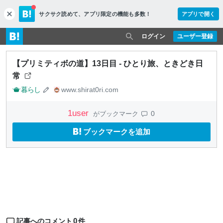
サクサク読めて、
アプリ限定の機能も多数！
アプリで開く
c
l
o
ログイン
ユーザー登録
s
e
【プリミティボの道】13日目 - ひとり旅、ときどき日
常
暮らし
www.shirat0ri.com
1
user
0
がブックマーク
ブックマークを追加
0
記事へのコメント
件