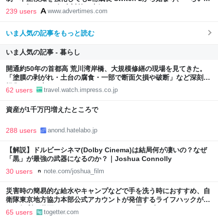
わ」で極まった“転売対策の本気”
239 users
www.advertimes.com
いま人気の記事をもっと読む
いま人気の記事 - 暮らし
開通約50年の首都高 荒川湾岸橋、大規模修繕の現場を見てきた。
「塗膜の剥がれ・土台の腐食・一部で断面欠損や破断」など深刻な
損傷、どう直す？
62 users
travel.watch.impress.co.jp
資産が1千万円増えたところで
288 users
anond.hatelabo.jp
【解説】ドルビーシネマ(Dolby Cinema)は結局何が凄いの？なぜ
「黒」が最強の武器になるのか？｜Joshua Connolly
30 users
note.com/joshua_film
災害時の簡易的な給水やキャンプなどで手を洗う時におすすめ、自
衛隊東京地方協力本部公式アカウントが発信するライフハックがか
なり便利…動画にはしっかりオチもついて思わずクスリ
65 users
togetter.com