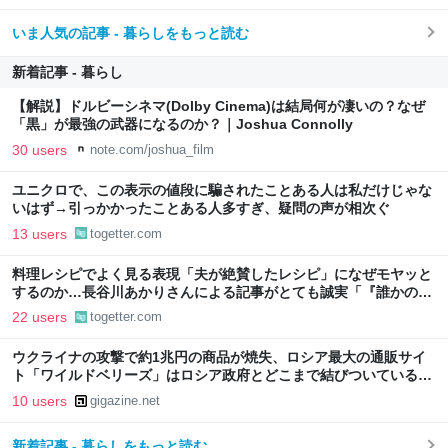
いま人気の記事 - 暮らしをもっと読む
新着記事 - 暮らし
【解説】ドルビーシネマ(Dolby Cinema)は結局何が凄いの？なぜ
「黒」が最強の武器になるのか？｜Joshua Connolly
30 users
note.com/joshua_film
ユニクロで、この表示の値段に騙されたことある人は私だけじゃな
いはず→引っかかったことある人多すぎ、疑問の声が相次ぐ
13 users
togetter.com
料理レシピでよく見る表現「夫が絶賛したレシピ」になぜモヤッと
するのか…長谷川あかりさんによる記事がとても誠実「『誰かのた
めに作ること』と『作らなければならないこと』は別」
22 users
togetter.com
ウクライナの攻撃で約1兆円の商品が焼失、ロシア最大の通販サイ
ト「ワイルドベリーズ」はロシア政府とどこまで結びついているの
か？
10 users
gigazine.net
新着記事 - 暮らしをもっと読む