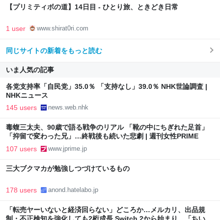
【プリミティボの道】14日目 - ひとり旅、ときどき日常
1 user
www.shirat0ri.com
同じサイトの新着をもっと読む
いま人気の記事
各党支持率「自民党」35.0％ 「支持なし」39.0％ NHK世論調査 |
NHKニュース
145 users
news.web.nhk
毒蝮三太夫、90歳で語る戦争のリアル 「靴の中にちぎれた足首」
「抑留で変わった兄」…終戦後も続いた悲劇 | 週刊女性PRIME
107 users
www.jprime.jp
三大ブクマカが勉強しつづけているもの
178 users
anond.hatelabo.jp
「転売ヤーいないと経済回らない」どころか…メルカリ、出品規
制・不正検知を強化しても2桁成長 Switch 2から始まり、「ちいか