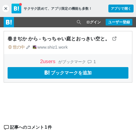
サクサク読めて、
アプリ限定の機能も多数！
アプリで開く
c
l
o
ログイン
ユーザー登録
s
e
春まぢか から - ちっちゃい庭とおっきい空と。
世の中
www.shiz1.work
2
users
1
がブックマーク
ブックマークを追加
1
記事へのコメント
件