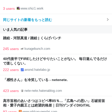
3 users
www.shiz1.work
同じサイトの新着をもっと読む
いま人気の記事
踏絵 - 河部真道 / 踏絵 | くらげバンチ
245 users
kuragebunch.com
40代後半でFIREしたけどやりたいことがない。 毎日遊んでるだけ
で楽しくない..
222 users
anond.hatelabo.jp
「感性さん」を冷笑している - netenete.
423 users
nete-nete.hatenablog.com
高市首相のあいさつはコピペ率85％…「広島への思い」石破前首
相・愛子内親王とは絶望的格差｜日刊ゲンダイDIGITAL
92 users
www.nikkan-gendai.com