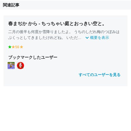
関連記事
春まぢか から - ちっちゃい庭とおっきい空と。
二月の後半も何度か雪降りましたよ。 うちのしだれ梅のつぼみは
ぷくっとしてきましたけれどね。 いただ...
概要を表示
g
56
y
y
r
e
e
ブックマークしたユーザー
e
ll
ll
e
o
o
n
w
w
すべてのユーザーを見る