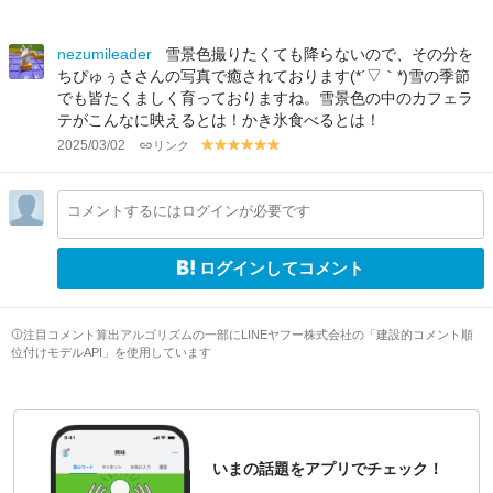
nezumileader
雪景色撮りたくても降らないので、その分を
ちぴゅぅささんの写真で癒されております(*´▽｀*)雪の季節
でも皆たくましく育っておりますね。雪景色の中のカフェラ
テがこんなに映えるとは！かき氷食べるとは！
2025/03/02
リンク
y
y
y
y
y
y
el
el
el
el
el
el
lo
lo
lo
lo
lo
lo
コメントするにはログインが必要です
w
w
w
w
w
w
ログインしてコメント
注目コメント算出アルゴリズムの一部にLINEヤフー株式会社の「建設的コメント順
位付けモデルAPI」を使用しています
いまの話題をアプリでチェック！