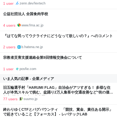
1 user
zenn.dev/levtech
公益社団法人 全国食肉学校
4 users
www.fma.ac.jp
『はてな民ってウクライナにどうなって欲しいの？』へのコメント
2 users
b.hatena.ne.jp
宗教者災害支援連絡会第9回情報交換会について
1 user
posfie.com
いま人気の記事 - 企業メディア
旧五輪選手村「HARUMI FLAG」自治会がアツすぎる！ 多様な住
人が本気スキルで挑む、盆踊り2万人集客や交通改善など“街の価値
向上”戦略 東京・中央区
77 users
suumo.jp
終わりゆくCTFとバグバウンティ 「競技、賞金、責任ある開示」
で起きていること【フォーカス】 - レバテックLAB