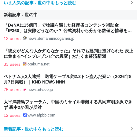
いま人気の記事 - 世の中をもっと読む
新着記事 - 世の中
「DeNAに15億円」で物議を醸した経産省コンテンツ補助金
「IP360」は実際どうなのか？ 公式資料から分かる数値と情報を読
み解いてみる
13 users
news.denfaminicogamer.jp
「彼女がどんな人か知らなかった」それでも批判は投げられた 炎上
に集まる“インプレゾンビ”の異変 | おたくま経済新聞
33 users
otakuma.net
ベトナム人2人逮捕 送電ケーブル約2.2トン盗んだ疑い（2026年8
月7日掲載）｜KNB NEWS NNN
75 users
news.ntv.co.jp
太平洋諸島フォーラム、中国のミサイル非難する共同声明採択でき
ず 親中2か国が反対
12 users
www.afpbb.com
新着記事 - 世の中をもっと読む