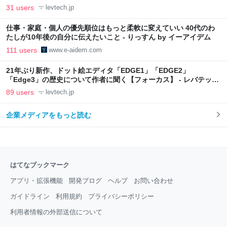
31 users
levtech.jp
仕事・家庭・個人の優先順位はもっと柔軟に変えていい 40代のわ
たしが10年後の自分に伝えたいこと - りっすん by イーアイデム
111 users
www.e-aidem.com
21年ぶり新作、ドット絵エディタ「EDGE1」「EDGE2」
「Edge3」の歴史について作者に聞く【フォーカス】 - レバテック
LAB
89 users
levtech.jp
企業メディアをもっと読む
はてなブックマーク
アプリ・拡張機能
開発ブログ
ヘルプ
お問い合わせ
ガイドライン
利用規約
プライバシーポリシー
利用者情報の外部送信について