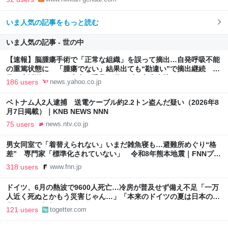
いま人気の記事をもっと読む
いま人気の記事 - 世の中
【速報】脳腫瘍手術で「正常な組織」を誤って摘出…自発呼吸不能
の重篤状態に 「腫瘍でない」結果出ても“勘違い”で摘出継続 通
常の生活送っていた患者が手足も動かず 京大病院（MBSニュー
186 users
news.yahoo.co.jp
ス） - Yahoo!ニュース
ベトナム人2人逮捕 送電ケーブル約2.2トン盗んだ疑い（2026年8
月7日掲載）｜KNB NEWS NNN
75 users
news.ntv.co.jp
男女同室で「着替えられない」いまだ雑魚寝も…避難所めぐり“格
差” 専門家「標準化されていない」 令和8年熊本地震｜FNNプラ
イムオンライン
318 users
www.fnn.jp
ドイツ、6月の熱波で9600人死亡…冷房が普及せず備え不足「一万
人近く死ぬとかもう災害じゃん…」「本来のドイツの夏は日本の10
月ぐらいの気候やからねえ」
121 users
togetter.com