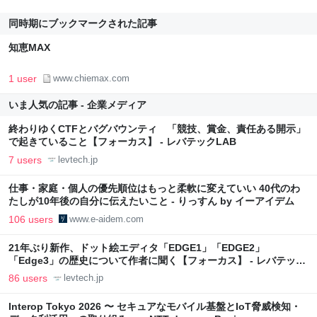
同時期にブックマークされた記事
知恵MAX
1 user
www.chiemax.com
いま人気の記事 - 企業メディア
終わりゆくCTFとバグバウンティ 「競技、賞金、責任ある開示」
で起きていること【フォーカス】 - レバテックLAB
7 users
levtech.jp
仕事・家庭・個人の優先順位はもっと柔軟に変えていい 40代のわ
たしが10年後の自分に伝えたいこと - りっすん by イーアイデム
106 users
www.e-aidem.com
21年ぶり新作、ドット絵エディタ「EDGE1」「EDGE2」
「Edge3」の歴史について作者に聞く【フォーカス】 - レバテック
LAB
86 users
levtech.jp
Interop Tokyo 2026 〜 セキュアなモバイル基盤とIoT脅威検知・