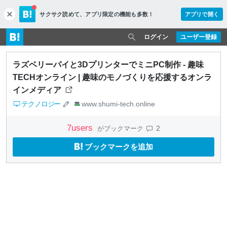
サクサク読めて、
アプリ限定の機能も多数！
アプリで開く
c
l
o
ログイン
ユーザー登録
s
e
ラズベリーパイと3DプリンターでミニPC制作 - 趣味
TECHオンライン | 趣味のモノづくりを応援するオンラ
インメディア
テクノロジー
www.shumi-tech.online
7
users
2
がブックマーク
ブックマークを追加