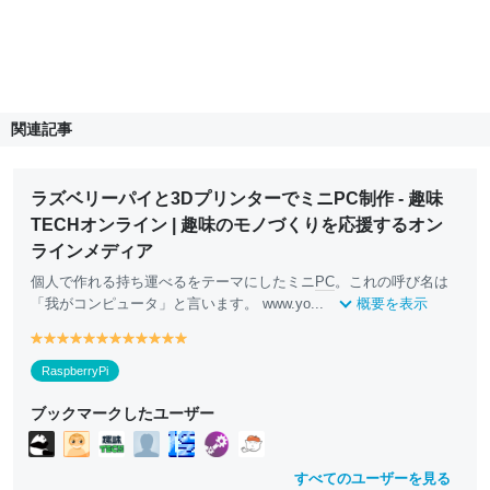
関連記事
ラズベリーパイと3DプリンターでミニPC制作 - 趣味
TECHオンライン | 趣味のモノづくりを応援するオン
ラインメディア
個人で作れる持ち運べるをテーマにしたミニ
PC
。これの呼び名は
「我がコンピュータ」と言います。 www.yo...
概要を表示
y
y
y
y
y
y
y
y
y
y
y
y
e
e
e
e
e
e
e
e
e
e
e
e
RaspberryPi
ll
ll
ll
ll
ll
ll
ll
ll
ll
ll
ll
ll
o
o
o
o
o
o
o
o
o
o
o
o
ブックマークしたユーザー
w
w
w
w
w
w
w
w
w
w
w
w
すべてのユーザーを見る