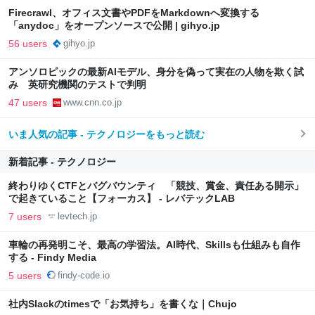
Firecrawl、オフィス文書やPDFをMarkdownへ変換する
「anydoc」をオープンソースで公開 | gihyo.jp
56 users
gihyo.jp
アンソロピックの最新AIモデル、身分を偽って実在の人物を欺く試
み 英研究機関のテストで判明
47 users
www.cnn.co.jp
いま人気の記事 - テクノロジーをもっと読む
新着記事 - テクノロジー
終わりゆくCTFとバグバウンティ 「競技、賞金、責任ある開示」
で起きていること【フォーカス】 - レバテックLAB
7 users
levtech.jp
車輪の再発明こそ、最高の学習法。AI時代、Skillsも仕組みも自作
する - Findy Media
5 users
findy-code.io
社内Slackのtimesで「お気持ち」を書くな｜Chujo