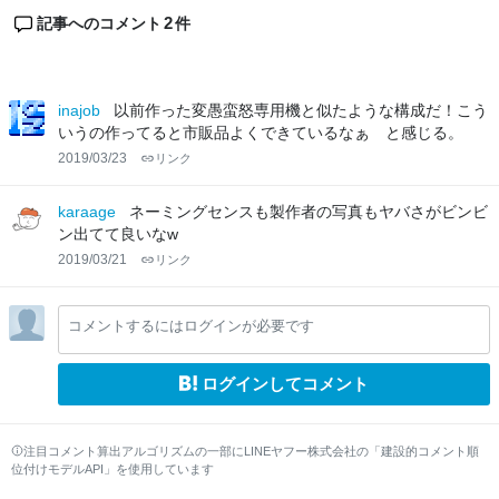
2
記事へのコメント
件
inajob
以前作った変愚蛮怒専用機と似たような構成だ！こう
いうの作ってると市販品よくできているなぁ と感じる。
2019/03/23
リンク
karaage
ネーミングセンスも製作者の写真もヤバさがビンビ
ン出てて良いなw
2019/03/21
リンク
コメントするにはログインが必要です
ログインしてコメント
注目コメント算出アルゴリズムの一部にLINEヤフー株式会社の「建設的コメント順
位付けモデルAPI」を使用しています