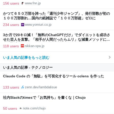
ト】｜FNNプライムオンライン
156 users
www.fnn.jp
かつて６５０万部を誇った「週刊少年ジャンプ」、発行部数が初の
１００万部割れ…国内の紙雑誌で「１００万部超」ゼロに
234 users
www.yomiuri.co.jp
3か月で20キロ減！「無料のChatGPTだけ」でダイエットを成功さ
せた芸人を直撃。「相手が人間だったらムリ」な減量メソッドに驚
き | 日刊SPA!
118 users
nikkan-spa.jp
いま人気の記事をもっと読む
いま人気の記事 - テクノロジー
Claude Code の「無駄」を可視化するツール cclens を作った
133 users
zenn.dev/lambdalisue
社内Slackのtimesで「お気持ち」を書くな｜Chujo
50 users
note.com/chujo