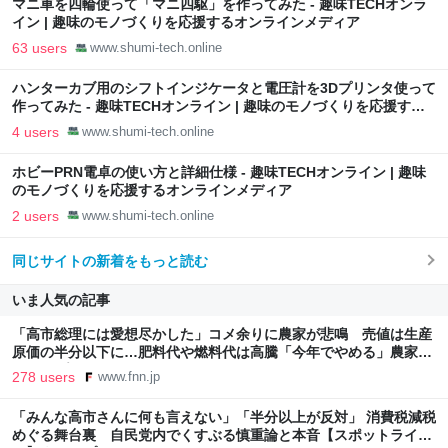
マニ車を四輪使って「マニ四駆」を作ってみた - 趣味TECHオンラ
イン | 趣味のモノづくりを応援するオンラインメディア
63 users
www.shumi-tech.online
ハンターカブ用のシフトインジケータと電圧計を3Dプリンタ使って
作ってみた - 趣味TECHオンライン | 趣味のモノづくりを応援する
オンラインメディア
4 users
www.shumi-tech.online
ホビーPRN電卓の使い方と詳細仕様 - 趣味TECHオンライン | 趣味
のモノづくりを応援するオンラインメディア
2 users
www.shumi-tech.online
同じサイトの新着をもっと読む
いま人気の記事
「高市総理には愛想尽かした」コメ余りに農家が悲鳴 売値は生産
原価の半分以下に…肥料代や燃料代は高騰「今年でやめる」農家も
｜FNNプライムオンライン
278 users
www.fnn.jp
「みんな高市さんに何も言えない」「半分以上が反対」 消費税減税
めぐる舞台裏 自民党内でくすぶる慎重論と本音【スポットライ