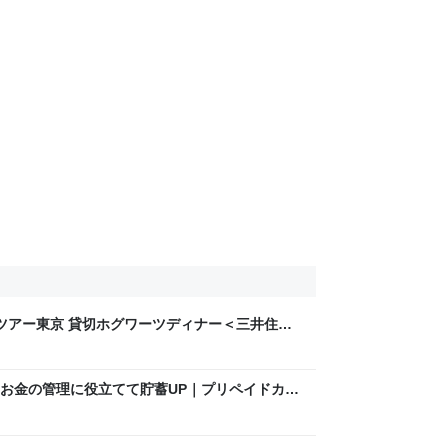
オツアー東京 貸切ホグワーツディナー＜三井住友
Owners【中小企業・個人事業主向け法人カード】
友カード
お金の管理に役立てて貯蓄UP｜プリペイドカー