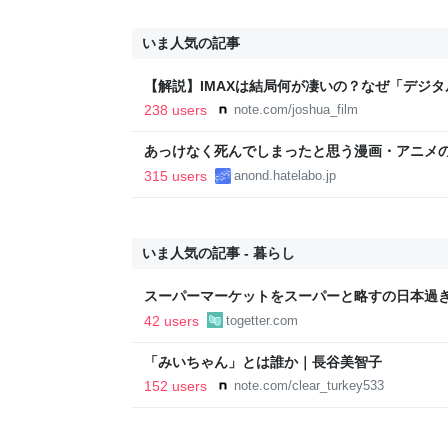
いま人気の記事
【解説】IMAXは結局何が凄いの？なぜ「デジ
か？｜Joshua Connolly
238 users
note.com/joshua_film
あっけなく死んでしまったと思う漫画・アニメ
315 users
anond.hatelabo.jp
いま人気の記事 - 暮らし
スーパーマーケットをスーパーと略すの日本過
であるべき」「海外でもある」など
42 users
togetter.com
「みいちゃん」とは誰か｜長谷美智子
152 users
note.com/clear_turkey533