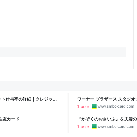
ント付与率の詳細｜クレジット
ワーナー ブラザース スタジ
ビジネスプラチナカード for 
1 user
www.smbc-card.com
＞｜クレジットカードの三井住
住友カード
『かぞくのおさいふ』を夫婦の
ドなら三井住友VISAカード
1 user
www.smbc-card.com