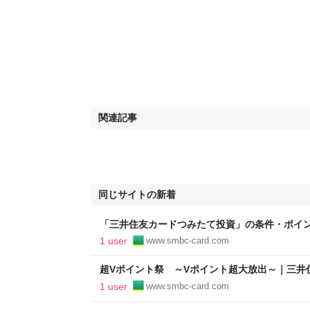
関連記事
同じサイトの新着
「三井住友カードつみたて投資」の条件・ポイ
カードの三井住友VISAカード
1 user
www.smbc-card.com
超Vポイント祭 ～Vポイント超大放出～｜三井
1 user
www.smbc-card.com