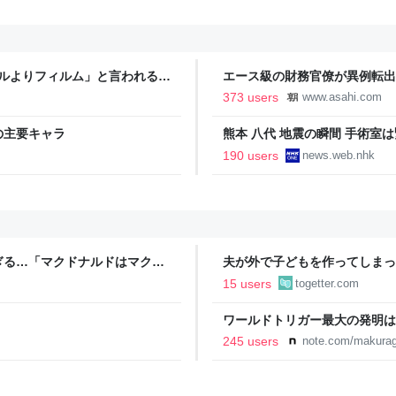
タルよりフィルム」と言われるの
エース級の財務官僚が異例転出
新聞
373 users
www.asahi.com
の主要キャラ
熊本 八代 地震の瞬間 手術室は
190 users
news.web.nhk
ぎる…「マクドナルドはマクド
夫が外で子どもを作ってしまっ
金を包んで頭を下げに来ても応
15 users
togetter.com
→「一生復讐になる」「これ本
ワールドトリガー最大の発明は
245 users
note.com/makurag