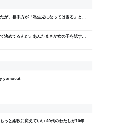
たが、相手方が「私生児になっては困る」とお
じず、晩年まで離婚に応じなかった親戚の話
人幸せなの？」
て決めてるんだ』あんたまさか女の子を試すつ
「やはりデートは相手への思いやりの気持ち」
yomocat
もっと柔軟に変えていい 40代のわたしが10年後
ん by イーアイデム