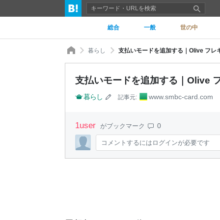
総合
一般
世の中
暮らし
支払いモードを追加する｜Olive フ
支払いモードを追加する｜Olive
暮らし
www.smbc-card.com
記事元:
1
user
0
がブックマーク
コメントするにはログインが必要です