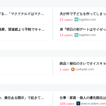
ぎる…「マクドナルドはマクド
夫が外で子どもを作ってしまっ
金を包んで頭を下げに来ても応
15 users
togetter.com
→「一生復讐になる」「これ本
空観察。望遠鏡より手軽でキャン
弟『明日の初デートはサイゼっ
もりで…！？→その後の展開に
14 users
togetter.com
絶品！秘伝のタレでタイスキ by 
1 user
cookpad.com
金、責任ある開示」で起きてい
仕事・家庭・個人の優先順位は
の自分に伝えたいこと - りっす
109 users
www.e-aidem.com