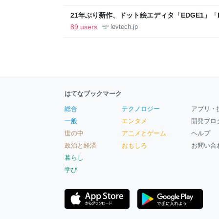
21年ぶり新作、ドット絵エディタ「EDGE1」「E
ついて作者に聞く【フォーカス】 - レバテックL
89 users
levtech.jp
はてなブックマーク
総合
テクノロジー
アプリ・
一般
エンタメ
開発ブロ
世の中
アニメとゲーム
ヘルプ
政治と経済
おもしろ
お問い合
暮らし
学び