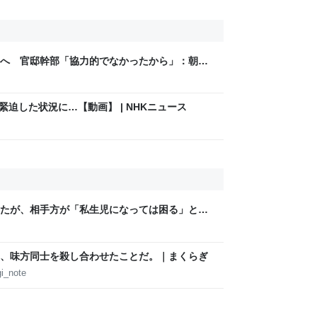
へ 官邸幹部「協力的でなかったから」：朝日
緊迫した状況に…【動画】 | NHKニュース
たが、相手方が「私生児になっては困る」とお
じず、晩年まで離婚に応じなかった親戚の話
人幸せなの？」
、味方同士を殺し合わせたことだ。｜まくらぎ
i_note