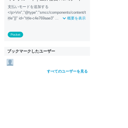
支払いモードを追加する
</p>\r\n","@type":"smcc/components/content/t
it
le"}}" id="t
it
le-c4e769aae3" ...
概要を表示
Pocket
ブックマークしたユーザー
すべてのユーザーを見る