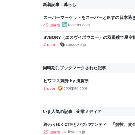
新着記事 - 暮らし
スーパーマーケットをスーパーと略すの日本過
であるべき」「海外でもある」など
45 users
togetter.com
SVBONY（エスヴイボウニー）の双眼鏡で星
プでも大活躍 - ソレドコ
7 users
soredoko.jp
同時期にブックマークされた記事
ビワマス刺身 by 滋賀県
1 user
cookpad.com
いま人気の記事 - 企業メディア
終わりゆくCTFとバグバウンティ 「競技、賞
ること【フォーカス】 - レバテックLAB
25 users
levtech.jp