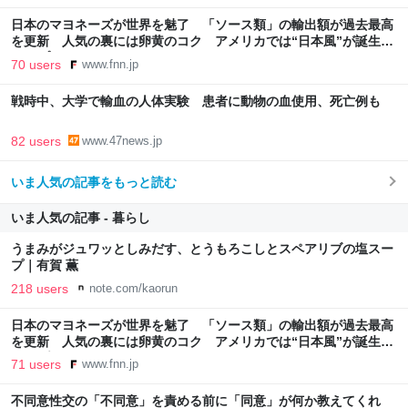
日本のマヨネーズが世界を魅了 「ソース類」の輸出額が過去最高
を更新 人気の裏には卵黄のコク アメリカでは“日本風”が誕生｜
FNNプライムオンライン
70 users
www.fnn.jp
戦時中、大学で輸血の人体実験 患者に動物の血使用、死亡例も
82 users
www.47news.jp
いま人気の記事をもっと読む
いま人気の記事 - 暮らし
うまみがジュワッとしみだす、とうもろこしとスペアリブの塩スー
プ｜有賀 薫
218 users
note.com/kaorun
日本のマヨネーズが世界を魅了 「ソース類」の輸出額が過去最高
を更新 人気の裏には卵黄のコク アメリカでは“日本風”が誕生｜
FNNプライムオンライン
71 users
www.fnn.jp
不同意性交の「不同意」を責める前に「同意」が何か教えてくれ