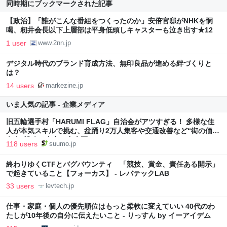
同時期にブックマークされた記事
【政治】「誰がこんな番組をつくったのか」安倍官邸がNHKを恫
喝、籾井会長以下上層部は平身低頭しキャスターも泣き出す★12
1 user
www.2nn.jp
デジタル時代のブランド育成方法、無印良品が進める絆づくりと
は？
14 users
markezine.jp
いま人気の記事 - 企業メディア
旧五輪選手村「HARUMI FLAG」自治会がアツすぎる！ 多様な住
人が本気スキルで挑む、盆踊り2万人集客や交通改善など“街の価値
向上”戦略 東京・中央区
118 users
suumo.jp
終わりゆくCTFとバグバウンティ 「競技、賞金、責任ある開示」
で起きていること【フォーカス】 - レバテックLAB
33 users
levtech.jp
仕事・家庭・個人の優先順位はもっと柔軟に変えていい 40代のわ
たしが10年後の自分に伝えたいこと - りっすん by イーアイデム