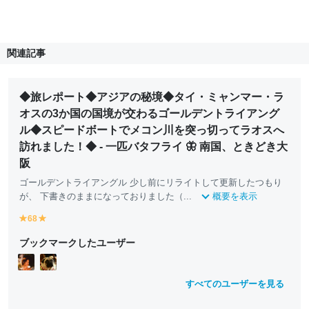
関連記事
◆旅レポート◆アジアの秘境◆タイ・ミャンマー・ラ
オスの3か国の国境が交わるゴールデントライアング
ル◆スピードボートでメコン川を突っ切ってラオスへ
訪れました！◆ - 一匹バタフライ 🦋 南国、ときどき大
阪
ゴールデントライアングル 少し前にリライトして更新したつもり
が、 下書きのままになっておりました（...
概要を表示
68
y
y
e
e
ブックマークしたユーザー
ll
ll
o
o
w
w
すべてのユーザーを見る