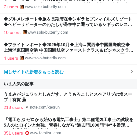
ラン＆カフェvol.2◆ランチ①◆車ナシ＆女性一人旅でも気軽に行
7 users
www.solo-butterfly.com
ける宮古島のビーチリゾート◆ - 一匹バタフライ 🦋 南国、ときど
き大阪
◆グルメレポート◆旅＆長期滞在◆シギラセブンマイルズリゾート
◆ヘビーリピーターのわたしが滞在中に通っているシギラのレスト
ラン＆カフェvol.1◆ブレックファスト◆車ナシ＆女性一人旅でも
10 users
www.solo-butterfly.com
気軽に行ける宮古島のビーチリゾート◆ - 一匹バタフライ 🦋 南
国、ときどき大阪
◆フライトレポート◆2025年10月◆上海→関西◆中国国際航空◆
上海浦東国際空港 中国国際航空ファーストクラス＆ビジネスクラス
ラウンジ ◆機内食◆スタアラもいいけど、やっぱり…◆ - 一匹バタ
4 users
www.solo-butterfly.com
フライ 🦋 南国、ときどき大阪
同じサイトの新着をもっと読む
いま人気の記事
うまみがジュワッとしみだす、とうもろこしとスペアリブの塩スー
プ｜有賀 薫
218 users
note.com/kaorun
『電工らぶ ゼロから始める電気工事士』第二種電気工事士の試験を
5人のヒロインと勉強。青春しながら“過去問1000問”や“本番形式
CBT模擬試験”で本格的に学べるノベルゲーム | ゲーム・エンタメ
351 users
www.famitsu.com
最新情報のファミ通.com