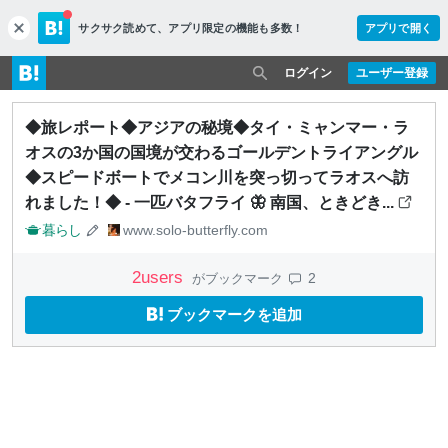
サクサク読めて、
アプリ限定の機能も多数！
アプリで開く
c
l
o
ログイン
ユーザー登録
s
e
◆旅レポート◆アジアの秘境◆タイ・ミャンマー・ラ
オスの3か国の国境が交わるゴールデントライアングル
◆スピードボートでメコン川を突っ切ってラオスへ訪
れました！◆ - 一匹バタフライ 🦋 南国、ときどき...
暮らし
www.solo-butterfly.com
2
users
2
がブックマーク
ブックマークを追加