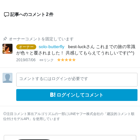
2
記事へのコメント
件
オーナーコメントを固定しています
solo-butterfly
best-luckさん これまでの旅の常識
オーナー
が色々と覆されました！ 共感してもらえてうれしいです(^^)
2019/07/06
リンク
y
y
y
y
y
el
el
el
el
el
lo
lo
lo
lo
lo
コメントするにはログインが必要です
w
w
w
w
w
ログインしてコメント
注目コメント算出アルゴリズムの一部にLINEヤフー株式会社の「建設的コメント順
位付けモデルAPI」を使用しています