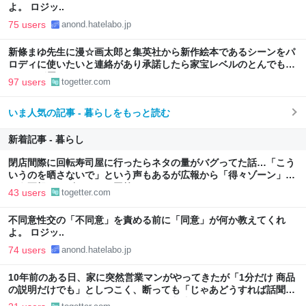
よ。 ロジッ..
75 users
anond.hatelabo.jp
新條まゆ先生に漫☆画太郎と集英社から新作絵本であるシーンをパ
ロディに使いたいと連絡があり承諾したら家宝レベルのとんでもな
いものが届いた
97 users
togetter.com
いま人気の記事 - 暮らしをもっと読む
新着記事 - 暮らし
閉店間際に回転寿司屋に行ったらネタの量がバグってた話…「こう
いうのを晒さないで」という声もあるが広報から「得々ゾーン」と
いう正規サービスだとの回答も
43 users
togetter.com
不同意性交の「不同意」を責める前に「同意」が何か教えてくれ
よ。 ロジッ..
74 users
anond.hatelabo.jp
10年前のある日、家に突然営業マンがやってきたが「1分だけ 商品
の説明だけでも」としつこく、断っても「じゃあどうすれば話聞い
てくれますか」と言われたので、ある方法で解決することに