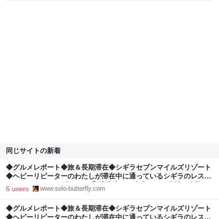
同じサイトの新着
◆グルメレポート◆旅＆長期滞在◆シギラセブンマイルズリゾート
◆ヘビーリピーターのわたしが滞在中に通っているシギラのレスト
ラン＆カフェvol.3◆ランチ② 注意点アリ◆車ナシ＆女性一人旅で
6 users
www.solo-butterfly.com
も気軽に行ける宮古島のビーチリゾート◆ - 一匹バタフライ 🦋 南
国、ときどき大阪
◆グルメレポート◆旅＆長期滞在◆シギラセブンマイルズリゾート
◆ヘビーリピーターのわたしが滞在中に通っているシギラのレスト