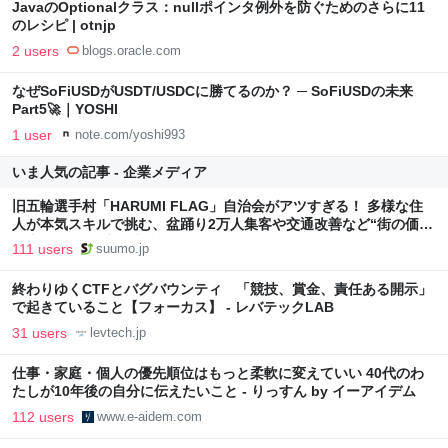
JavaのOptionalクラス：nullポインタ例外を防ぐためのさらに11
のレシピ | otnjp
2 users
blogs.oracle.com
なぜSoFiUSDがUSDT/USDCに勝てるのか？ ─ SoFiUSDの未来
Part5🚀｜YOSHI
1 user
note.com/yoshi993
いま人気の記事 - 企業メディア
旧五輪選手村「HARUMI FLAG」自治会がアツすぎる！ 多様な住
人が本気スキルで挑む、盆踊り2万人集客や交通改善など“街の価値
向上”戦略 東京・中央区
111 users
suumo.jp
終わりゆくCTFとバグバウンティ 「競技、賞金、責任ある開示」
で起きていること【フォーカス】 - レバテックLAB
31 users
levtech.jp
仕事・家庭・個人の優先順位はもっと柔軟に変えていい 40代のわ
たしが10年後の自分に伝えたいこと - りっすん by イーアイデム
112 users
www.e-aidem.com