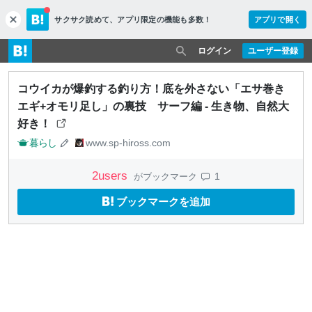
サクサク読めて、
アプリ限定の機能も多数！
アプリで開く
c
l
o
ログイン
ユーザー登録
s
e
コウイカが爆釣する釣り方！底を外さない「エサ巻き
エギ+オモリ足し」の裏技 サーフ編 - 生き物、自然大
好き！
暮らし
www.sp-hiross.com
2
users
1
がブックマーク
ブックマークを追加