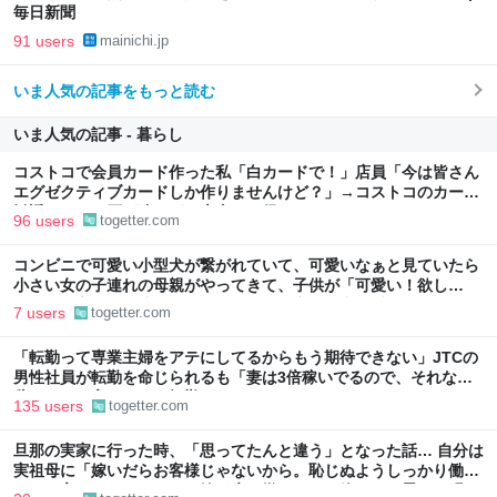
毎日新聞
91 users
mainichi.jp
いま人気の記事をもっと読む
いま人気の記事 - 暮らし
コストコで会員カード作った私「白カードで！」店員「今は皆さん
エグゼクティブカードしか作りませんけど？」→コストコのカード
勧誘はやたら圧が強いが、本当にお得なの？
96 users
togetter.com
コンビニで可愛い小型犬が繋がれていて、可愛いなぁと見ていたら
小さい女の子連れの母親がやってきて、子供が「可愛い！欲し
い！」と言うと「連れて帰ろうか？」と言って犬に近づいて行った
7 users
togetter.com
「転勤って専業主婦をアテにしてるからもう期待できない」JTCの
男性社員が転勤を命じられるも「妻は3倍稼いでるので、それなら
辞める」と言ったら、転勤がなくなった
135 users
togetter.com
旦那の実家に行った時、「思ってたんと違う」となった話… 自分は
実祖母に「嫁いだらお客様じゃないから。恥じぬようしっかり働
け」と言われていたので、嫁ぎ先で嫌われたら終わりと思い、張り