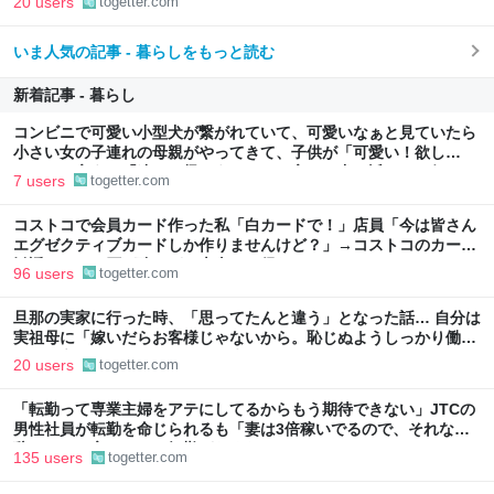
20 users
togetter.com
切っていた
いま人気の記事 - 暮らしをもっと読む
新着記事 - 暮らし
コンビニで可愛い小型犬が繋がれていて、可愛いなぁと見ていたら
小さい女の子連れの母親がやってきて、子供が「可愛い！欲し
い！」と言うと「連れて帰ろうか？」と言って犬に近づいて行った
7 users
togetter.com
コストコで会員カード作った私「白カードで！」店員「今は皆さん
エグゼクティブカードしか作りませんけど？」→コストコのカード
勧誘はやたら圧が強いが、本当にお得なの？
96 users
togetter.com
旦那の実家に行った時、「思ってたんと違う」となった話… 自分は
実祖母に「嫁いだらお客様じゃないから。恥じぬようしっかり働
け」と言われていたので、嫁ぎ先で嫌われたら終わりと思い、張り
20 users
togetter.com
切っていた
「転勤って専業主婦をアテにしてるからもう期待できない」JTCの
男性社員が転勤を命じられるも「妻は3倍稼いでるので、それなら
辞める」と言ったら、転勤がなくなった
135 users
togetter.com