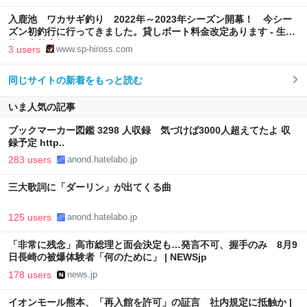
入鹿池 ワカサギ釣り 2022年～2023年シーズン開幕！ 今シー
ズン初釣行に行ってきました。貸しボート料金改定あります - 生き
物、自然大好き！
3 users
www.sp-hiross.com
同じサイトの新着をもっと読む
いま人気の記事
ブックマーカー図鑑 3298 人収録 気づけば3000人超えてたよ 収
録予定 http..
283 users
anond.hatelabo.jp
三大歌詞に「ダーリン」が出てくる曲
125 users
anond.hatelabo.jp
「非常に残念」高市総理と面会決定も…発言不可、握手のみ 8月9
日長崎の被爆体験者「何のために」 | NEWSjp
178 users
news.jp
イオンモール熊本、「再入館を許可」の証言 社内規定に抵触か |