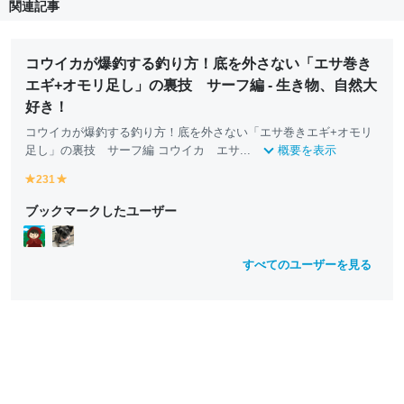
関連記事
コウイカが爆釣する釣り方！底を外さない「エサ巻き
エギ+オモリ足し」の裏技 サーフ編 - 生き物、自然大
好き！
コウイカが爆釣する釣り方！底を外さない「エサ巻きエギ+オモリ
足し」の裏技 サーフ編 コウイカ エサ...
概要を表示
231
y
y
e
e
ブックマークしたユーザー
ll
ll
o
o
w
w
すべてのユーザーを見る