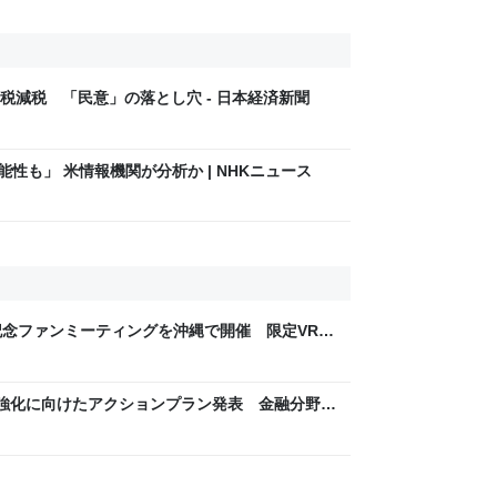
税減税 「民意」の落とし穴 - 日本経済新聞
性も」 米情報機関が分析か | NHKニュース
記念ファンミーティングを沖縄で開催 限定VRコ
防衛強化に向けたアクションプラン発表 金融分野を
riseZine)