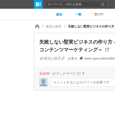
総合
一般
世の中
政治と経済
失敗しない堅実ビジネスの作り方 - E
コンテンツマーケティング～
政治と経済
www.specializedbl
記事元:
1
user
0
がブックマーク
コメントするにはログインが必要です