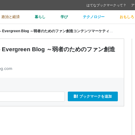
はてなブックマークって？
ア
政治と経済
暮らし
学び
テクノロジー
おもしろ
失敗しない堅実ビジネスの作り方 - Evergreen Blog ～弱者のためのファン創造コンテンツマーケティング～
vergreen Blog ～弱者のためのファン創造
og.com
ブックマークを追加