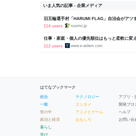
いま人気の記事 - 企業メディア
旧五輪選手村「HARUMI FLAG」自治会がア
ルで挑む、盆踊り2万人集客や交通改善など“街
114 users
suumo.jp
区
仕事・家庭・個人の優先順位はもっと柔軟に変えて
後の自分に伝えたいこと - りっすん by イーア
112 users
www.e-aidem.com
はてなブックマーク
総合
テクノロジー
アプリ・
一般
エンタメ
開発ブロ
世の中
アニメとゲーム
ヘルプ
政治と経済
おもしろ
お問い合
暮らし
学び