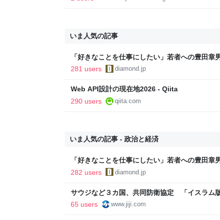
いま人気の記事
「好きなことを仕事にしたい」若者への豊田章
音も出なかった
281 users
diamond.jp
Web API設計の現在地2026 - Qiita
290 users
qiita.com
いま人気の記事 - 政治と経済
「好きなことを仕事にしたい」若者への豊田章
音も出なかった
282 users
diamond.jp
サウジなど３カ国、共同防衛協定 「イスラム
トコム
65 users
www.jiji.com