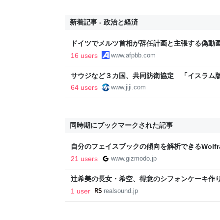
新着記事 - 政治と経済
ドイツでメルツ首相が辞任計画と主張する偽動
作組織
16 users
www.afpbb.com
サウジなど３カ国、共同防衛協定 「イスラム
トコム
64 users
www.jiji.com
同時期にブックマークされた記事
自分のフェイスブックの傾向を解析できるWolfram
パン
21 users
www.gizmodo.jp
辻希美の長女・希空、得意のシフォンケーキ作り
ァン「普通に美味しそう」
1 user
realsound.jp