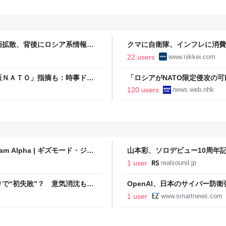
画拡散、背後にロシア系情報工
クマに自衛隊、インフレに消費
22 users
www.nikkei.com
版ＮＡＴＯ」指摘も：時事ドッ
「ロシアがNATO限定侵攻の可能
120 users
news.web.nhk
 Alpha | ギズモード・ジャ
山本彩、ソロデビュー10周年
ンテンツも
1 user
realsound.jp
で“初失敗”？ 意気消沈もフ
OpenAI、日本のサイバー
起点に産業界へ拡大目指す (Enterp
1 user
www.smartnews.com