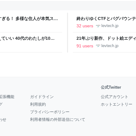
ツすぎる！ 多様な住人が本気スキ
終わりゆくCTFとバグバウン
の価値向上”戦略 東京・中央
ること【フォーカス】 - レバテ
32 users
levtech.jp
いい 40代のわたしが10年
21年ぶり新作、ドット絵エディタ
イデム
ついて作者に聞く【フォーカス】
91 users
levtech.jp
公式Twitter
拡張機能
ガイドライン
公式アカウント
グ
利用規約
ホットエントリー
プライバシーポリシー
わせ
利用者情報の外部送信について