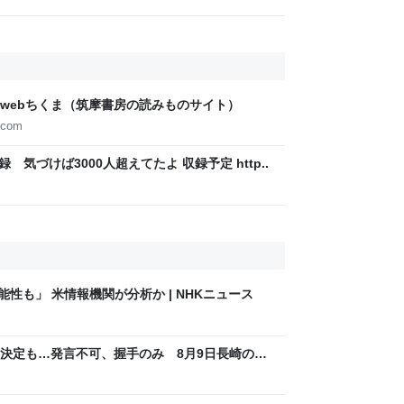
webちくま（筑摩書房の読みものサイト）
.com
録 気づけば3000人超えてたよ 収録予定 http..
性も」 米情報機関が分析か | NHKニュース
決定も…発言不可、握手のみ 8月9日長崎の被
Sjp