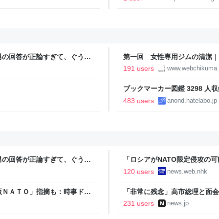
男の回答が正論すぎて、ぐうの
第一回 女性専用ジムの清潔｜
191 users
www.webchikuma
ブックマーカー図鑑 3298 人収
483 users
anond.hatelabo.jp
男の回答が正論すぎて、ぐうの
「ロシアがNATO限定侵攻の可能
120 users
news.web.nhk
版ＮＡＴＯ」指摘も：時事ドッ
「非常に残念」高市総理と面会
爆体験者「何のために」 | NEW
231 users
news.jp