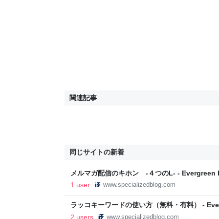
関連記事
同じサイトの新着
メルマガ配信のキホン -４つのL- - Evergree
造コンテンツマーケティング～
1 user
www.specializedblog.com
ラッコキーワードの使い方（無料・有料） - Everg
ファン創造コンテンツマーケティング～
2 users
www.specializedblog.com