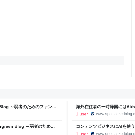
n Blog ～弱者のためのファン創
海外在住者の一時帰国にはAirbnb
のファン創造コンテンツマーケ
1 user
www.specializedblog.
reen Blog ～弱者のための
コンテンツビジネスにAIを使うのはど
めのファン創造コンテンツマー
1 user
www.specializedblog.