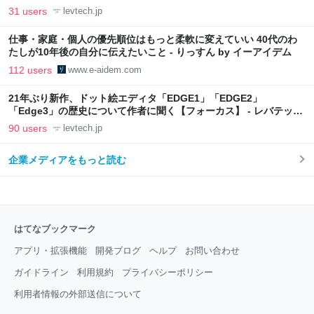
31 users
levtech.jp
仕事・家庭・個人の優先順位はもっと柔軟に変えていい 40代のわ
たしが10年後の自分に伝えたいこと - りっすん by イーアイデム
112 users
www.e-aidem.com
21年ぶり新作、ドット絵エディタ「EDGE1」「EDGE2」
「Edge3」の歴史について作者に聞く【フォーカス】 - レバテック
LAB
90 users
levtech.jp
企業メディアをもっと読む
はてなブックマーク
アプリ・拡張機能
開発ブログ
ヘルプ
お問い合わせ
ガイドライン
利用規約
プライバシーポリシー
利用者情報の外部送信について