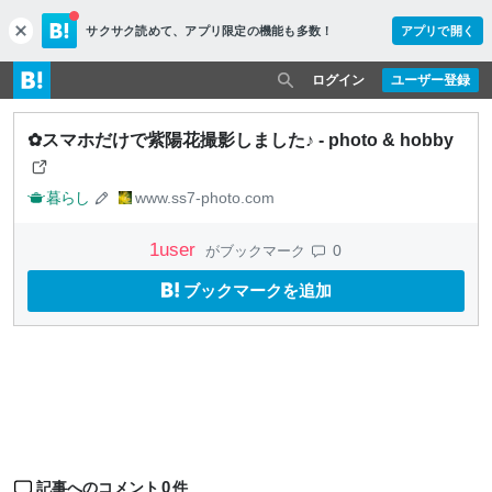
サクサク読めて、
アプリ限定の機能も多数！
アプリで開く
c
l
o
ログイン
ユーザー登録
s
e
✿スマホだけで紫陽花撮影しました♪ - photo & hobby
暮らし
www.ss7-photo.com
1
user
0
がブックマーク
ブックマークを追加
0
記事へのコメント
件