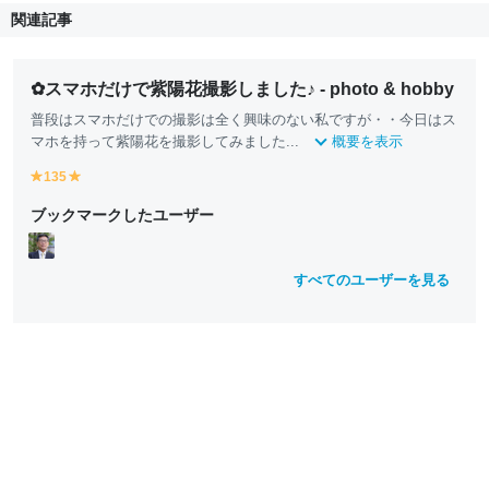
関連記事
✿スマホだけで紫陽花撮影しました♪ - photo & hobby
普段はスマホだけでの撮影は全く興味のない私ですが・・今日はス
マホを持って紫陽花を撮影してみました...
概要を表示
135
y
y
e
e
ブックマークしたユーザー
ll
ll
o
o
w
w
すべてのユーザーを見る