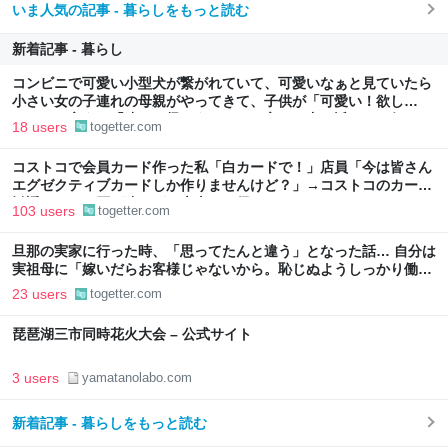
いま人気の記事 - 暮らしをもっと読む
新着記事 - 暮らし
コンビニで可愛い小型犬が繋がれていて、可愛いなぁと見ていたら
小さい女の子連れの母親がやってきて、子供が「可愛い！欲し
い！」と言うと「連れて帰ろうか？」と言って犬に近づいて行った
18 users
togetter.com
コストコで会員カード作った私「白カードで！」店員「今は皆さん
エグゼクティブカードしか作りませんけど？」→コストコのカード
勧誘はやたら圧が強いが、本当にお得なの？
103 users
togetter.com
旦那の実家に行った時、「思ってたんと違う」となった話… 自分は
実祖母に「嫁いだらお客様じゃないから。恥じぬようしっかり働
け」と言われていたので、嫁ぎ先で嫌われたら終わりと思い、張り
23 users
togetter.com
切っていた
琵琶湖三市同時花火大会 – 公式サイト
3 users
yamatanolabo.com
新着記事 - 暮らしをもっと読む