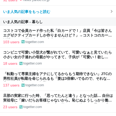
いま人気の記事をもっと読む
いま人気の記事 - 暮らし
コストコで会員カード作った私「白カードで！」店員「今は皆さん
エグゼクティブカードしか作りませんけど？」→コストコのカード
勧誘はやたら圧が強いが、本当にお得なの？
103 users
togetter.com
コンビニで可愛い小型犬が繋がれていて、可愛いなぁと見ていたら
小さい女の子連れの母親がやってきて、子供が「可愛い！欲し
い！」と言うと「連れて帰ろうか？」と言って犬に近づいて行った
18 users
togetter.com
「転勤って専業主婦をアテにしてるからもう期待できない」JTCの
男性社員が転勤を命じられるも「妻は3倍稼いでるので、それなら
辞める」と言ったら、転勤がなくなった
137 users
togetter.com
旦那の実家に行った時、「思ってたんと違う」となった話… 自分は
実祖母に「嫁いだらお客様じゃないから。恥じぬようしっかり働
け」と言われていたので、嫁ぎ先で嫌われたら終わりと思い、張り
23 users
togetter.com
切っていた