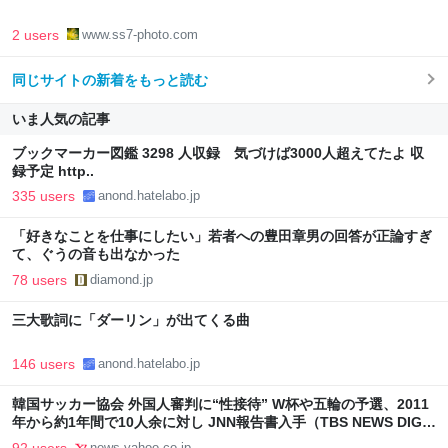
2 users
www.ss7-photo.com
同じサイトの新着をもっと読む
いま人気の記事
ブックマーカー図鑑 3298 人収録 気づけば3000人超えてたよ 収
録予定 http..
335 users
anond.hatelabo.jp
「好きなことを仕事にしたい」若者への豊田章男の回答が正論すぎ
て、ぐうの音も出なかった
78 users
diamond.jp
三大歌詞に「ダーリン」が出てくる曲
146 users
anond.hatelabo.jp
韓国サッカー協会 外国人審判に“性接待” W杯や五輪の予選、2011
年から約1年間で10人余に対し JNN報告書入手（TBS NEWS DIG
Powered by JNN） - Yahoo!ニュース
92 users
news.yahoo.co.jp