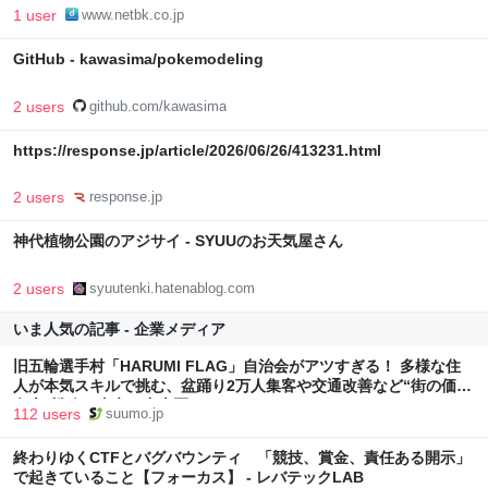
1 user
www.netbk.co.jp
GitHub - kawasima/pokemodeling
2 users
github.com/kawasima
https://response.jp/article/2026/06/26/413231.html
2 users
response.jp
神代植物公園のアジサイ - SYUUのお天気屋さん
2 users
syuutenki.hatenablog.com
いま人気の記事 - 企業メディア
旧五輪選手村「HARUMI FLAG」自治会がアツすぎる！ 多様な住
人が本気スキルで挑む、盆踊り2万人集客や交通改善など“街の価値
向上”戦略 東京・中央区
112 users
suumo.jp
終わりゆくCTFとバグバウンティ 「競技、賞金、責任ある開示」
で起きていること【フォーカス】 - レバテックLAB