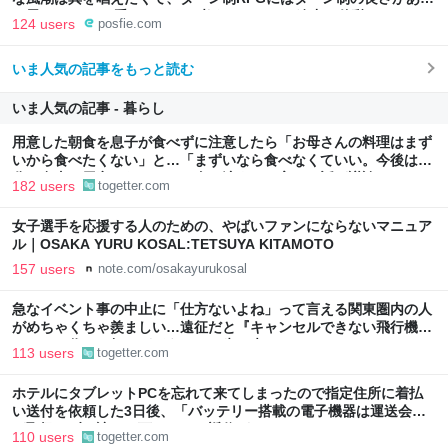
と思ってます 一手をじっくり考えられたり、途中で休憩したりでき
124 users
posfie.com
るのがターン制の良さじゃないですか もっとターン制を煮詰めて欲
しい→「既出だと思うがここはオクトパストラベラーを推したい
いま人気の記事をもっと読む
(´・ω・｀)」
いま人気の記事 - 暮らし
用意した朝食を息子が食べずに注意したら「お母さんの料理はまず
いから食べたくない」と…「まずいなら食べなくていい。今後は自
分で食事を用意しなさい。お金は渡す」と言った話が議論に
182 users
togetter.com
女子選手を応援する人のための、やばいファンにならないマニュア
ル｜OSAKA YURU KOSAL:TETSUYA KITAMOTO
157 users
note.com/osakayurukosal
急なイベント事の中止に「仕方ないよね」って言える関東圏内の人
がめちゃくちゃ羨ましい…遠征だと『キャンセルできない飛行機代
とホテル代』の怒りがどうしても先に来る
113 users
togetter.com
ホテルにタブレットPCを忘れて来てしまったので指定住所に着払
い送付を依頼した3日後、「バッテリー搭載の電子機器は運送会社
が取扱わず、諦めて下さい」と返信がきた
110 users
togetter.com