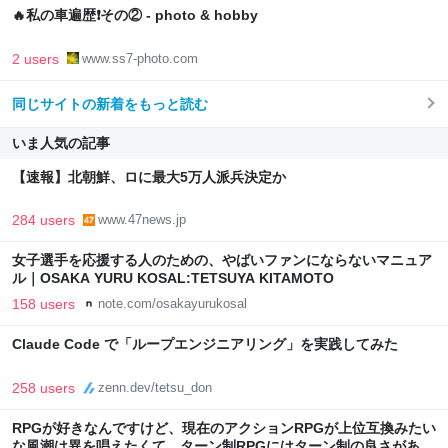
🔥私の車遍歴❗️その② - photo & hobby
2 users
www.ss7-photo.com
同じサイトの新着をもっと読む
いま人気の記事
【速報】北朝鮮、ロに最大5万人派兵決定か
284 users
www.47news.jp
女子選手を応援する人のための、やばいファンにならないマニュア
ル｜OSAKA YURU KOSAL:TETSUYA KITAMOTO
158 users
note.com/osakayurukosal
Claude Code で「ループエンジニアリング」を実践してみた
258 users
zenn.dev/tetsu_don
RPGが好きなんですけど、現在のアクションRPGが上位互換みたい
な風潮は異を唱えたくて、ターン制RPGにはターン制の良さがある