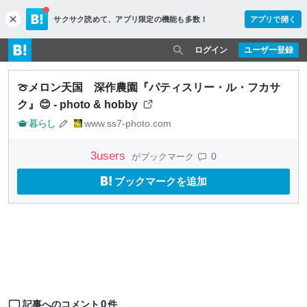
サクサク読めて、
アプリ限定の機能も多数！
アプリで開く
c
l
o
ログイン
ユーザー登録
s
e
🍈メロン天国 深作農園『パティスリー・ル・フカサ
ク』😊 - photo & hobby
暮らし
www.ss7-photo.com
3
users
0
がブックマーク
ブックマークを追加
0
記事へのコメント
件