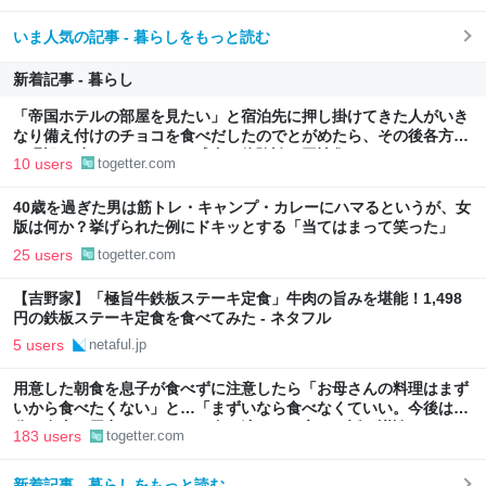
いま人気の記事 - 暮らしをもっと読む
新着記事 - 暮らし
「帝国ホテルの部屋を見たい」と宿泊先に押し掛けてきた人がいき
なり備え付けのチョコを食べだしたのでとがめたら、その後各方面
に呪詛を吐かれまくった→残念な体験談に同情集まる
10 users
togetter.com
40歳を過ぎた男は筋トレ・キャンプ・カレーにハマるというが、女
版は何か？挙げられた例にドキッとする「当てはまって笑った」
25 users
togetter.com
【吉野家】「極旨牛鉄板ステーキ定食」牛肉の旨みを堪能！1,498
円の鉄板ステーキ定食を食べてみた - ネタフル
5 users
netaful.jp
用意した朝食を息子が食べずに注意したら「お母さんの料理はまず
いから食べたくない」と…「まずいなら食べなくていい。今後は自
分で食事を用意しなさい。お金は渡す」と言った話が議論に
183 users
togetter.com
新着記事 - 暮らしをもっと読む