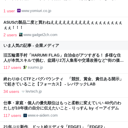
1 user
www.yomiuri.co.jp
ASUSの製品二度と買わねええええええええええぇぇぇぇぇぇぇぇ
ぇぇ！！！
2 users
www.gadget2ch.com
いま人気の記事 - 企業メディア
旧五輪選手村「HARUMI FLAG」自治会がアツすぎる！ 多様な住
人が本気スキルで挑む、盆踊り2万人集客や交通改善など“街の価値
向上”戦略 東京・中央区
117 users
suumo.jp
終わりゆくCTFとバグバウンティ 「競技、賞金、責任ある開示」
で起きていること【フォーカス】 - レバテックLAB
34 users
levtech.jp
仕事・家庭・個人の優先順位はもっと柔軟に変えていい 40代のわ
たしが10年後の自分に伝えたいこと - りっすん by イーアイデム
117 users
www.e-aidem.com
21年ぶり新作、ドット絵エディタ「EDGE1」「EDGE2」