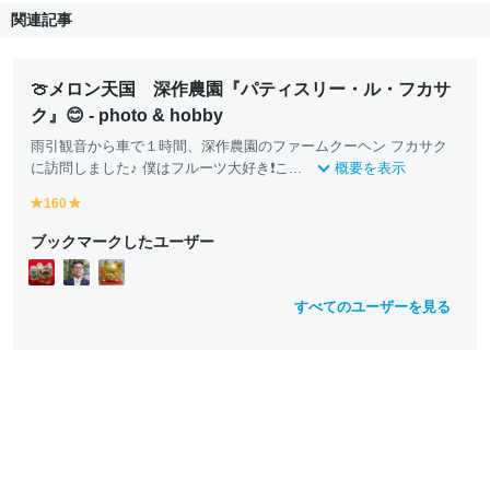
関連記事
🍈メロン天国 深作農園『パティスリー・ル・フカサ
ク』😊 - photo & hobby
雨引観音から車で１時間、深作農園のファームクーヘン フカサク
に訪問しました♪ 僕はフルーツ大好き❗️こ...
概要を表示
160
y
y
e
e
ブックマークしたユーザー
ll
ll
o
o
w
w
すべてのユーザーを見る