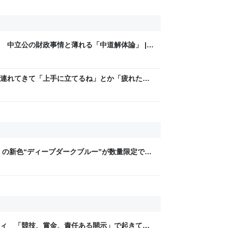
 中立公の財政事情と薄れる「中道解体論」 |
連れてきて「上手に立てるね」とか「疲れた
けるのやめてもらっていいですか→ただの声掛
ください
」の新色“ディープダークブルー”が数量限定で発
ティ 「競技、賞金、責任ある開示」で起きてい