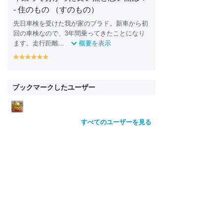
- 住のもの （すのもの）
先日車検を受けた我が家のプラド。新車から初
回の車検なので、3年間乗ってきたことになり
ます。走行距離...
概要を表示
y
y
y
y
y
y
e
e
e
e
e
e
ll
ll
ll
ll
ll
ll
o
o
o
o
o
o
ブックマークしたユーザー
w
w
w
w
w
w
すべてのユーザーを見る