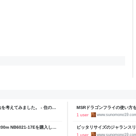
考えてみました。 - 住のも
MSRドラゴンフライの使い方を
もの）
1 user
www.sunomono19.co
 NB6021-17Eを購入した
ピッタリサイズのジャランスリ
み込みは？ - 住のもの （すの
1 user
www.sunomono19.co