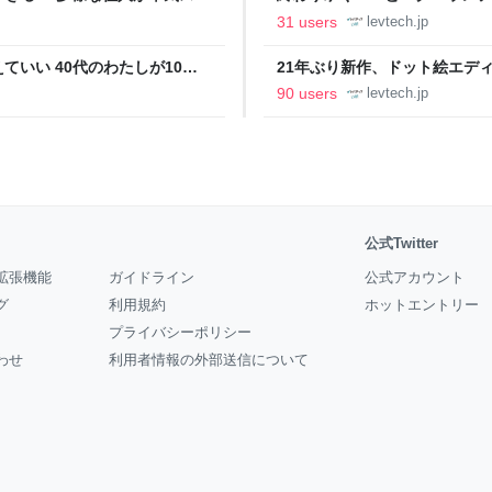
の価値向上”戦略 東京・中央
ること【フォーカス】 - レバテ
31 users
levtech.jp
いい 40代のわたしが10年
21年ぶり新作、ドット絵エディタ
イデム
ついて作者に聞く【フォーカス】
90 users
levtech.jp
公式Twitter
拡張機能
ガイドライン
公式アカウント
グ
利用規約
ホットエントリー
プライバシーポリシー
わせ
利用者情報の外部送信について