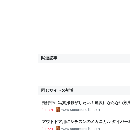
関連記事
同じサイトの新着
走行中に写真撮影がしたい！違反にならない方法を
の （すのもの）
1 user
www.sunomono19.com
アウトドア用にシチズンのメカニカル ダイバー200m
理由は？ - 住のもの （すのもの）
1 user
www.sunomono19.com