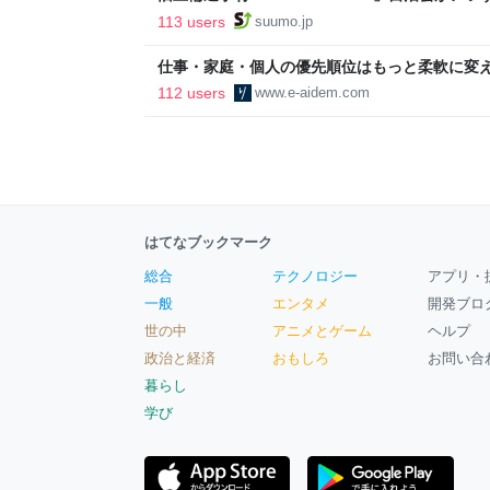
ルで挑む、盆踊り2万人集客や交通改善など“街
113 users
suumo.jp
区
仕事・家庭・個人の優先順位はもっと柔軟に変えて
後の自分に伝えたいこと - りっすん by イーア
112 users
www.e-aidem.com
はてなブックマーク
総合
テクノロジー
アプリ・
一般
エンタメ
開発ブロ
世の中
アニメとゲーム
ヘルプ
政治と経済
おもしろ
お問い合
暮らし
学び