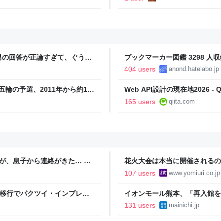
男の回答が正論すぎて、ぐうの
ブックマーカー図鑑 3298 人収
404 users
anond.hatelabo.jp
五輪の予選、2011年から約1年
Web API設計の現在地2026 - Qi
 Powered by JNN） -
165 users
qiita.com
が、息子から連絡がきた… 友
花火大会は本当に開催されるの
たが、居場所や会社名も言え
自治体は「関与してない」と声
107 users
www.yomiuri.co.jp
ラム移行でパクツイ・インプレゾ
イオンモール熊本、「再入館を
131 users
mainichi.jp