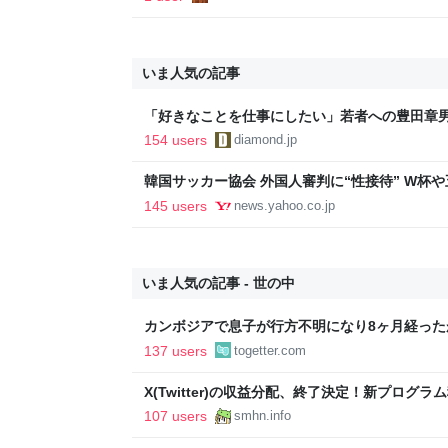
いま人気の記事
「好きなことを仕事にしたい」若者への豊田章
音も出なかった
154 users
diamond.jp
韓国サッカー協会 外国人審判に“性接待” W杯や
間で10人余に対し JNN報告書入手（TBS NEWS DIG
145 users
news.yahoo.co.jp
Yahoo!ニュース
いま人気の記事 - 世の中
カンボジアで息子が行方不明になり8ヶ月経った
人も一緒でとりあえず無事で元気そうではあっ
137 users
togetter.com
ず、帰国も難しい状況のよう
X(Twitter)の収益分配、終了決定！新プログ
ンビ排除なるか？ - すまほん!!
107 users
smhn.info