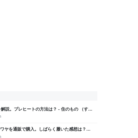
解説。プレヒートの方法は？ - 住のもの （すの
m
ワヤを通販で購入。しばらく履いた感想は？沈
もの）
m