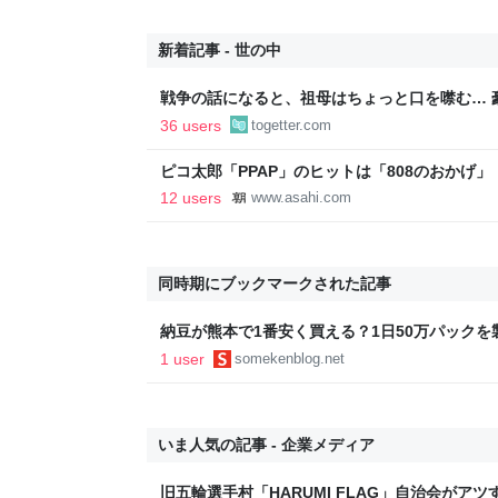
新着記事 - 世の中
戦争の話になると、祖母はちょっと口を噤む… 
儲かった上に兄弟は近衛兵にしか徴兵されず、
36 users
togetter.com
なかった
ピコ太郎「PPAP」のヒットは「808のおかげ
12 users
www.asahi.com
同時期にブックマークされた記事
納豆が熊本で1番安く買える？1日50万パック
に潜入します
1 user
somekenblog.net
いま人気の記事 - 企業メディア
旧五輪選手村「HARUMI FLAG」自治会がア