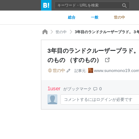
総合
一般
世の中
世の中
3年目のランドクルーザープラド。３
3年目のランドクルーザープラド
のもの （すのもの）
世の中
www.sunomono19.co
記事元:
1
user
0
がブックマーク
コメントするにはログインが必要です