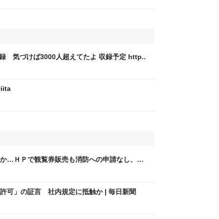
録 気づけば3000人超えてたよ 収録予定 http..
ita
か…ＨＰで観覧券販売も消防への申請なし、３
明
許可」の証言 社内規定に抵触か | 毎日新聞