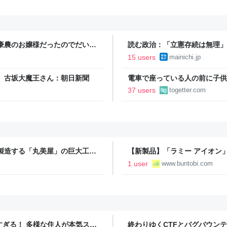
豪農のお嬢様だったのでだいぶ
読む政治：「立憲存続は無理」
戦時中も白米しか食べたことが
毎日新聞
15 users
mainichi.jp
」 古坂大魔王さん：朝日新聞
電車で座っている人の前に子供
ね」とか譲るまでずっと言い続
37 users
togetter.com
けなので遠慮なくガン無視して
を製造する「丸美屋」の巨大工場
【新製品】「ラミー アイオン
売｜
1 user
www.buntobi.com
ツすぎる！ 多様な住人が本気スキ
終わりゆくCTFとバグバウン