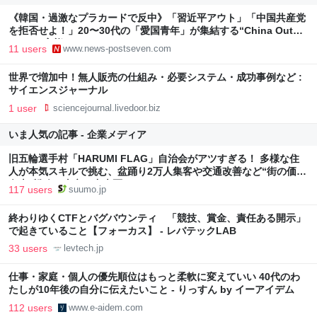
《韓国・過激なプラカードで反中》「習近平アウト」「中国共産党
を拒否せよ！」20〜30代の「愛国青年」が集結する“China Out！
デモ”の実態
11 users
www.news-postseven.com
世界で増加中！無人販売の仕組み・必要システム・成功事例など :
サイエンスジャーナル
1 user
sciencejournal.livedoor.biz
いま人気の記事 - 企業メディア
旧五輪選手村「HARUMI FLAG」自治会がアツすぎる！ 多様な住
人が本気スキルで挑む、盆踊り2万人集客や交通改善など“街の価値
向上”戦略 東京・中央区
117 users
suumo.jp
終わりゆくCTFとバグバウンティ 「競技、賞金、責任ある開示」
で起きていること【フォーカス】 - レバテックLAB
33 users
levtech.jp
仕事・家庭・個人の優先順位はもっと柔軟に変えていい 40代のわ
たしが10年後の自分に伝えたいこと - りっすん by イーアイデム
112 users
www.e-aidem.com