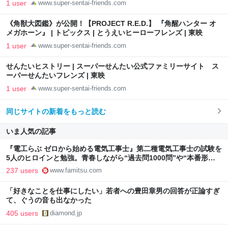
1 user
www.super-sentai-friends.com
《角獣大図鑑》が公開！【PROJECT R.E.D.】 『角醒ハンター オ
メガホーン』 | トピックス | とうえいヒーローフレンズ | 東映
1 user
www.super-sentai-friends.com
せんたいヒストリー | スーパーせんたい公式ファミリーサイト ス
ーパーせんたいフレンズ | 東映
1 user
www.super-sentai-friends.com
同じサイトの新着をもっと読む
いま人気の記事
『電工らぶ ゼロから始める電気工事士』第二種電気工事士の試験を
5人のヒロインと勉強。青春しながら“過去問1000問”や“本番形式
CBT模擬試験”で本格的に学べるノベルゲーム | ゲーム・エンタメ
237 users
www.famitsu.com
最新情報のファミ通.com
「好きなことを仕事にしたい」若者への豊田章男の回答が正論すぎ
て、ぐうの音も出なかった
405 users
diamond.jp