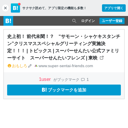
サクサク読めて、
アプリ限定の機能も多数！
アプリで開く
c
l
o
ログイン
ユーザー登録
s
e
史上初！ 前代未聞！？ “サモーン・シャケキスタンチ
ン”クリスマススペシャルグリーティング実施決
定！！！ | トピックス | スーパーせんたい公式ファミリ
ーサイト スーパーせんたいフレンズ | 東映
おもしろ
www.super-sentai-friends.com
1
user
1
がブックマーク
ブックマークを追加