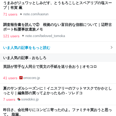
うまみがジュワッとしみだす、とうもろこしとスペアリブの塩スー
プ｜有賀 薫
71 users
note.com/kaorun
調査報告書を読んで② 根拠のない盲目的な信頼について｜辺野古
ボート転覆事故遺族メモ
121 users
note.com/beloved_tomoka
いま人気の記事をもっと読む
いま人気の記事 - おもしろ
英語が苦手な人同士で英文の手紙を送り合おう | オモコロ
41 users
omocoro.jp
夏のサンダルシーズンに！イニスフリーのフットマスクでかかとし
っとり｜編集部の買ってよかったもの - ソレドコ
7 users
soredoko.jp
昨日さ、会社帰りにコンビニ寄ったのよ。ファミチキ買おうと思っ
て。 脂漏..