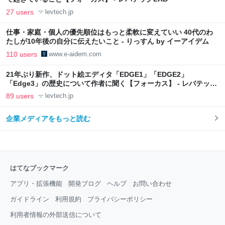
27 users
levtech.jp
仕事・家庭・個人の優先順位はもっと柔軟に変えていい 40代のわ
たしが10年後の自分に伝えたいこと - りっすん by イーアイデム
110 users
www.e-aidem.com
21年ぶり新作、ドット絵エディタ「EDGE1」「EDGE2」
「Edge3」の歴史について作者に聞く【フォーカス】 - レバテック
LAB
89 users
levtech.jp
企業メディアをもっと読む
はてなブックマーク
アプリ・拡張機能
開発ブログ
ヘルプ
お問い合わせ
ガイドライン
利用規約
プライバシーポリシー
利用者情報の外部送信について