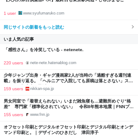
1 user
www.syufumaruko.com
同じサイトの新着をもっと読む
いま人気の記事
「感性さん」を冷笑している - netenete.
220 users
nete-nete.hatenablog.com
少年ジャンプ出身・ギャグ漫画家2人が当時の「過酷すぎる週刊連
載」を振り返る。「ヘルニアで入院しても原稿は落とさない」スト
イックな舞台裏 | 日刊SPA!
159 users
nikkan-spa.jp
男女同室で「着替えられない」いまだ雑魚寝も…避難所めぐり“格
差” 専門家「標準化されていない」 令和8年熊本地震｜FNNプラ
イムオンライン
155 users
www.fnn.jp
オフセット印刷とデジタルオフセット印刷とデジタル印刷とオンデ
マンド印刷と。｜デザインのひきだし 津田淳子