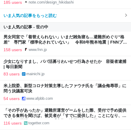
185 users
note.com/design_hikidashi
いま人気の記事をもっと読む
いま人気の記事 - 世の中
男女同室で「着替えられない」いまだ雑魚寝も…避難所めぐり“格
差” 専門家「標準化されていない」 令和8年熊本地震｜FNNプラ
イムオンライン
158 users
www.fnn.jp
少女になりすまし、パパ活募りわいせつ行為させたか 容疑者逮捕
| 毎日新聞
83 users
mainichi.jp
米上院委、新型コロナ対策主導したファウチ氏を「議会侮辱罪」に
問う決議案可決
54 users
www.afpbb.com
「その手があったか」避難所運営ゲームをした際、受付で予め提供
できる食料を聞けば、被災者が「すでに提供した」ことになり、ト
ラブルを回避できた、ただ「実際に適用可能とは限らない」かも
116 users
togetter.com