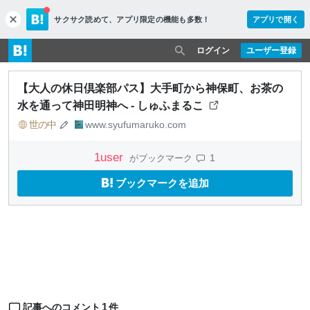
サクサク読めて、
アプリ限定の機能も多数！
アプリで開く
c
l
o
ログイン
ユーザー登録
s
e
【大人の休日倶楽部パス】大手町から神保町、お茶の
水を通って神田明神へ - しゅふまるこ
世の中
www.syufumaruko.com
1
user
1
がブックマーク
ブックマークを追加
1
記事へのコメント
件