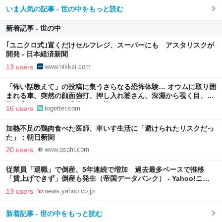
いま人気の記事 - 世の中をもっと読む
新着記事 - 世の中
｢ユニクロ式｣置くだけセルフレジ、スーパーにも アスタリスクが
開発 - 日本経済新聞
13 users
www.nikkei.com
「怖い話教えて」の投稿に集うさらなる恐怖体験… オウムに取り囲
まれる車、突然の顔面強打、押し入れ婆さん、深淵から覗く目、路
面に広がるピンクの液体など、様々なエピソード
16 users
togetter.com
加熱不足の鶏肉食べた医師、車いす生活に「避けられたリスクだっ
た」：朝日新聞
20 users
www.asahi.com
従業員「退職」で倒産、5年連続で増加 過去最多ペースで推移
「賃上げできず」倒産も発生（帝国データバンク） - Yahoo!ニュ
ース
13 users
news.yahoo.co.jp
新着記事 - 世の中をもっと読む