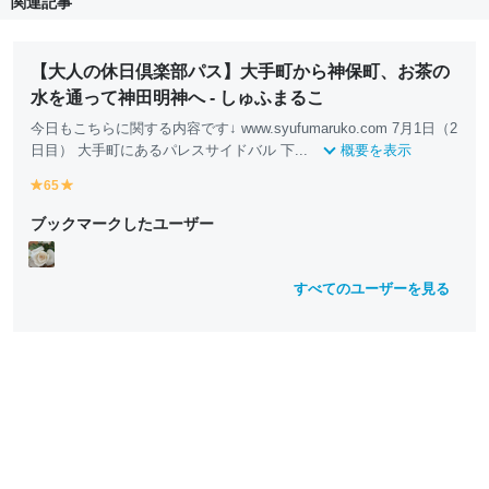
関連記事
【大人の休日倶楽部パス】大手町から神保町、お茶の
水を通って神田明神へ - しゅふまるこ
今日もこちらに関する内容です↓ www.syufumaruko.com 7月1日（2
日目） 大手町にあるパレスサイドバル 下...
概要を表示
65
y
y
e
e
ブックマークしたユーザー
ll
ll
o
o
w
w
すべてのユーザーを見る