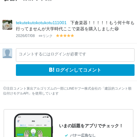
tekutekutokotukotu111001
下倉楽器！！！！！もう何十年も
行ってませんが大学時代ここで楽器を購入しました😆
2026/07/08
リンク
y
y
y
y
y
el
el
el
el
el
lo
lo
lo
lo
lo
コメントするにはログインが必要です
w
w
w
w
w
ログインしてコメント
注目コメント算出アルゴリズムの一部にLINEヤフー株式会社の「建設的コメント順
位付けモデルAPI」を使用しています
いまの話題をアプリでチェック！
バナー広告なし