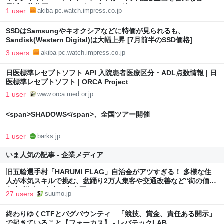
最近の秋葉原 イベント/ポップストア編～
1 user
akiba-pc.watch.impress.co.jp
SSDはSamsungやキオクシアなどに特価が見られるも、
Sandisk(Western Digital)は大幅上昇 [7月前半のSSD価格]
3 users
akiba-pc.watch.impress.co.jp
日医標準レセプトソフト API 入院患者医療区分・ADL点数情報 | 日
医標準レセプトソフト | ORCA Project
1 user
www.orca.med.or.jp
<span>SHADOWS</span>、全国ツアー開催
1 user
barks.jp
いま人気の記事 - 企業メディア
旧五輪選手村「HARUMI FLAG」自治会がアツすぎる！ 多様な住
人が本気スキルで挑む、盆踊り2万人集客や交通改善など“街の価値
向上”戦略 東京・中央区
27 users
suumo.jp
終わりゆくCTFとバグバウンティ 「競技、賞金、責任ある開示」
で起きていること【フォーカス】 - レバテックLAB