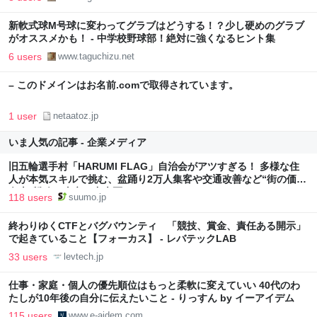
新軟式球M号球に変わってグラブはどうする！？少し硬めのグラブ
がオススメかも！ - 中学校野球部！絶対に強くなるヒント集
6 users
www.taguchizu.net
– このドメインはお名前.comで取得されています。
1 user
netaatoz.jp
いま人気の記事 - 企業メディア
旧五輪選手村「HARUMI FLAG」自治会がアツすぎる！ 多様な住
人が本気スキルで挑む、盆踊り2万人集客や交通改善など“街の価値
向上”戦略 東京・中央区
118 users
suumo.jp
終わりゆくCTFとバグバウンティ 「競技、賞金、責任ある開示」
で起きていること【フォーカス】 - レバテックLAB
33 users
levtech.jp
仕事・家庭・個人の優先順位はもっと柔軟に変えていい 40代のわ
たしが10年後の自分に伝えたいこと - りっすん by イーアイデム
115 users
www.e-aidem.com