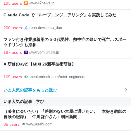
193 users
www.47news.jp
Claude Code で「ループエンジニアリング」を実践してみた
200 users
zenn.dev/tetsu_don
ファン付き作業服着用の５０代男性、熱中症の疑いで死亡…スポー
ツドリンクも持参
187 users
www.yomiuri.co.jp
AI研修(Day2)【MIXI 26新卒技術研修】
165 users
speakerdeck.com/mixi_engineers
いま人気の記事をもっと読む
いま人気の記事 - 学び
（著者に会いたい）『差別のない本屋に通いたい。 本好き教師の
冒険の記録』 仲川啓介さん：朝日新聞
35 users
www.asahi.com