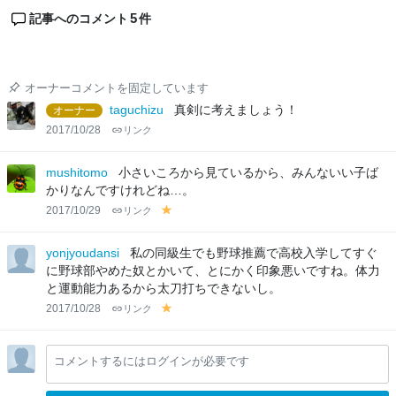
5
記事へのコメント
件
オーナーコメントを固定しています
taguchizu
真剣に考えましょう！
オーナー
2017/10/28
リンク
mushitomo
小さいころから見ているから、みんないい子ば
かりなんですけれどね…。
2017/10/29
リンク
y
el
lo
yonjyoudansi
私の同級生でも野球推薦で高校入学してすぐ
w
に野球部やめた奴とかいて、とにかく印象悪いですね。体力
と運動能力あるから太刀打ちできないし。
2017/10/28
リンク
y
el
lo
コメントするにはログインが必要です
w