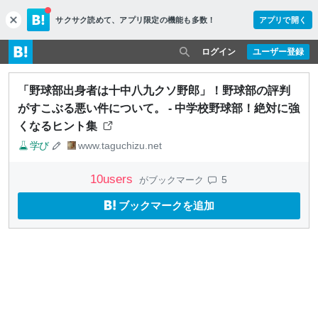
サクサク読めて、
アプリ限定の機能も多数！
アプリで開く
c
l
o
ログイン
ユーザー登録
s
e
「野球部出身者は十中八九クソ野郎」！野球部の評判
がすこぶる悪い件について。 - 中学校野球部！絶対に強
くなるヒント集
学び
www.taguchizu.net
10
users
5
がブックマーク
ブックマークを追加