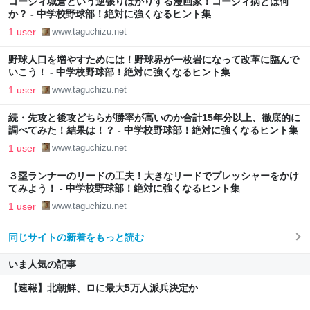
コージィ城倉という逆張りばかりする漫画家！コージィ病とは何
か？ - 中学校野球部！絶対に強くなるヒント集
1 user
www.taguchizu.net
野球人口を増やすためには！野球界が一枚岩になって改革に臨んで
いこう！ - 中学校野球部！絶対に強くなるヒント集
1 user
www.taguchizu.net
続・先攻と後攻どちらが勝率が高いのか合計15年分以上、徹底的に
調べてみた！結果は！？ - 中学校野球部！絶対に強くなるヒント集
1 user
www.taguchizu.net
３塁ランナーのリードの工夫！大きなリードでプレッシャーをかけ
てみよう！ - 中学校野球部！絶対に強くなるヒント集
1 user
www.taguchizu.net
同じサイトの新着をもっと読む
いま人気の記事
【速報】北朝鮮、ロに最大5万人派兵決定か