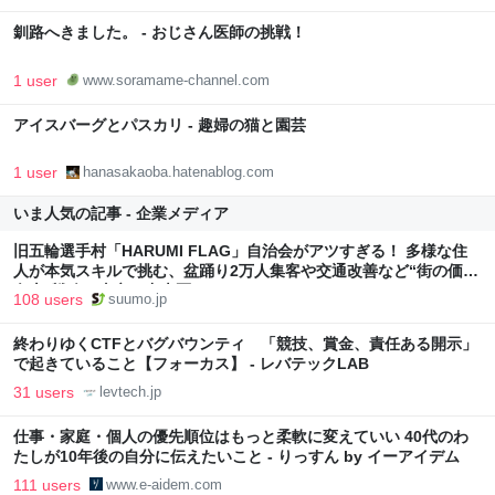
釧路へきました。 - おじさん医師の挑戦！
1 user
www.soramame-channel.com
アイスバーグとパスカリ - 趣婦の猫と園芸
1 user
hanasakaoba.hatenablog.com
いま人気の記事 - 企業メディア
旧五輪選手村「HARUMI FLAG」自治会がアツすぎる！ 多様な住
人が本気スキルで挑む、盆踊り2万人集客や交通改善など“街の価値
向上”戦略 東京・中央区
108 users
suumo.jp
終わりゆくCTFとバグバウンティ 「競技、賞金、責任ある開示」
で起きていること【フォーカス】 - レバテックLAB
31 users
levtech.jp
仕事・家庭・個人の優先順位はもっと柔軟に変えていい 40代のわ
たしが10年後の自分に伝えたいこと - りっすん by イーアイデム
111 users
www.e-aidem.com