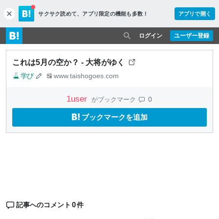
サクサク読めて、
アプリ限定の機能も多数！
アプリで開く
c
l
o
ログイン
ユーザー登録
s
e
これは5月の空か？ - 大将がゆく
学び
www.taishogoes.com
1
user
0
がブックマーク
ブックマークを追加
0
記事へのコメント
件