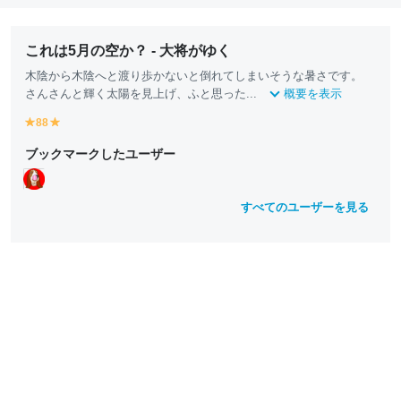
これは5月の空か？ - 大将がゆく
木陰から木陰へと渡り歩かないと倒れてしまいそうな暑さです。
さんさんと輝く太陽を見上げ、ふと思った...
概要を表示
88
y
y
e
e
ブックマークしたユーザー
ll
ll
o
o
w
w
すべてのユーザーを見る