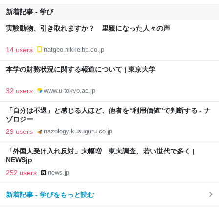
新着記事 - 学び
実験動物、引き取れますか？ 里親になった人々の声
14 users
natgeo.nikkeibp.co.jp
本学の財務状況に関する報道について | 東京大学
32 users
www.u-tokyo.ac.jp
「自分は不遇」と感じる人ほど、他者を“利用価値”で判断する - ナ
ゾロジー
29 users
nazology.kusuguru.co.jp
「外国人受け入れ反対」大幅増 東大調査、若い世代で多く |
NEWSjp
252 users
news.jp
新着記事 - 学びをもっと読む