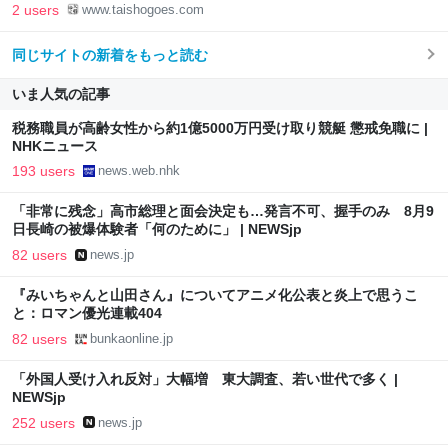
2 users
www.taishogoes.com
同じサイトの新着をもっと読む
いま人気の記事
税務職員が高齢女性から約1億5000万円受け取り競艇 懲戒免職に |
NHKニュース
193 users
news.web.nhk
「非常に残念」高市総理と面会決定も…発言不可、握手のみ 8月9
日長崎の被爆体験者「何のために」 | NEWSjp
82 users
news.jp
『みいちゃんと山田さん』についてアニメ化公表と炎上で思うこ
と：ロマン優光連載404
82 users
bunkaonline.jp
「外国人受け入れ反対」大幅増 東大調査、若い世代で多く |
NEWSjp
252 users
news.jp