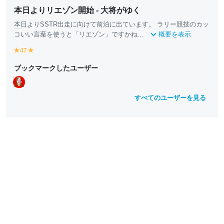
本日よりリエゾン開始 - 大将がゆく
本
日よりSSTR出走に向けて前泊に出ています。 ラリー競技のカッ
コいい言葉を使うと「リエゾン」ですかね...
概要を表示
47
y
y
e
e
ブックマークしたユーザー
ll
ll
o
o
w
w
すべてのユーザーを見る