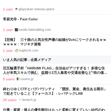
1 user
glayyukari.seesaa.space
常寂光寺 - Fast Color
1 user
tuside.hatenablog.com
【悲報】 三十路の人気女性声優の結婚が2chにリークされるｗｗ
ｗｗｗｗ : マジキチ速報
1 user
majikichi.com
いま人気の記事 - 企業メディア
旧五輪選手村「HARUMI FLAG」自治会がアツすぎる！ 多様な住
人が本気スキルで挑む、盆踊り2万人集客や交通改善など“街の価値
向上”戦略 東京・中央区
5 users
suumo.jp
終わりゆくCTFとバグバウンティ 「競技、賞金、責任ある開示」
で起きていること【フォーカス】 - レバテックLAB
26 users
levtech.jp
仕事・家庭・個人の優先順位はもっと柔軟に変えていい 40代のわ