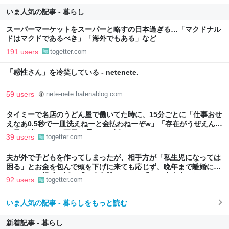
いま人気の記事 - 暮らし
スーパーマーケットをスーパーと略すの日本過ぎる…「マクドナル
ドはマクドであるべき」「海外でもある」など
191 users
togetter.com
「感性さん」を冷笑している - netenete.
59 users
nete-nete.hatenablog.com
タイミーで名店のうどん屋で働いてた時に、15分ごとに「仕事おせ
えなあ0.5秒で一皿洗えねーと金払わねーぞw」「存在がうぜえんだ
よ早く消えろ」と耳元で囁かれた話
39 users
togetter.com
夫が外で子どもを作ってしまったが、相手方が「私生児になっては
困る」とお金を包んで頭を下げに来ても応じず、晩年まで離婚に応
じなかった親戚の話→「一生復讐になる」「これ本人幸せなの？」
92 users
togetter.com
いま人気の記事 - 暮らしをもっと読む
新着記事 - 暮らし