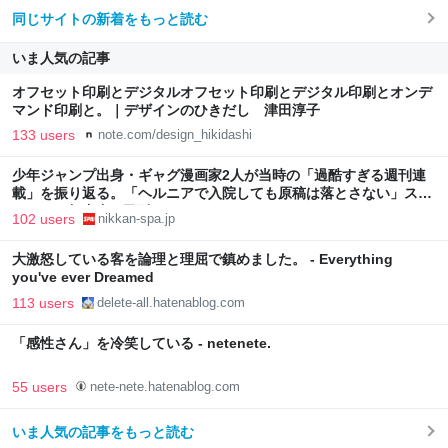
同じサイトの新着をもっと読む
いま人気の記事
オフセット印刷とデジタルオフセット印刷とデジタル印刷とオンデ
マンド印刷と。｜デザインのひきだし 津田淳子
133 users
note.com/design_hikidashi
少年ジャンプ出身・ギャグ漫画家2人が当時の「過酷すぎる週刊連
載」を振り返る。「ヘルニアで入院しても原稿は落とさない」スト
イックな舞台裏 | 日刊SPA!
102 users
nikkan-spa.jp
大激怒している客を論理と理屈で鎮めました。 - Everything
you've ever Dreamed
113 users
delete-all.hatenablog.com
「感性さん」を冷笑している - netenete.
55 users
nete-nete.hatenablog.com
いま人気の記事をもっと読む