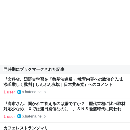
同時期にブックマークされた記事
『文科省、辺野古学習を「教基法違反」/教育内容への政治介入/山
添氏厳しく批判 | しんぶん赤旗｜日本共産党』へのコメント
1 user
b.hatena.ne.jp
『高市さん、聞かれて答えるのは嫌ですか？ 歴代首相に比べ取材
対応少なめ、Ｘでは連日発信なのに…、ＳＮＳ隆盛時代に問われる
報道機関の真価 | NEWSjp』へのコメント
1 user
b.hatena.ne.jp
カフェレストランソマリ