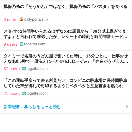
揖保乃糸の「そうめん」ではなく、揖保乃糸の「パスタ」を食べる
3 users
dailyportalz.jp
スタバで1時間半いられるはずなのに店員から「30分以上過ぎてま
すよ」と言われて確認したが、レシートの時刻と時間制限カードの
時刻の差が13秒しかない→その後13秒で退店することに
9 users
togetter.com
タイミーで名店のうどん屋で働いてた時に、15分ごとに「仕事おせ
えなあ0.5秒で一皿洗えねーと金払わねーぞw」「存在がうぜえんだ
よ早く消えろ」と耳元で囁かれた話
37 users
togetter.com
「この運転手戻って来る所見たい」コンビニの駐車場に長時間駐車
していた車が御札で封印するようにベタベタと注意書きを貼られて
いた話
21 users
togetter.com
新着記事 - 暮らしをもっと読む