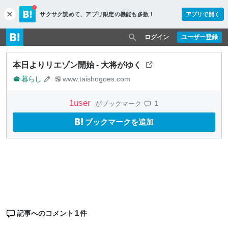
サクサク読めて、
アプリ限定の機能も多数！
アプリで開く
c
l
o
ログイン
ユーザー登録
s
e
本日よりリエゾン開始 - 大将がゆく
暮らし
www.taishogoes.com
1
user
1
がブックマーク
ブックマークを追加
1
記事へのコメント
件