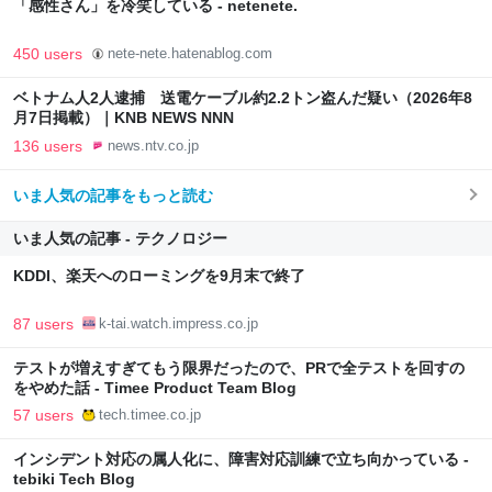
「感性さん」を冷笑している - netenete.
450 users
nete-nete.hatenablog.com
ベトナム人2人逮捕 送電ケーブル約2.2トン盗んだ疑い（2026年8
月7日掲載）｜KNB NEWS NNN
136 users
news.ntv.co.jp
いま人気の記事をもっと読む
いま人気の記事 - テクノロジー
KDDI、楽天へのローミングを9月末で終了
87 users
k-tai.watch.impress.co.jp
テストが増えすぎてもう限界だったので、PRで全テストを回すの
をやめた話 - Timee Product Team Blog
57 users
tech.timee.co.jp
インシデント対応の属人化に、障害対応訓練で立ち向かっている -
tebiki Tech Blog