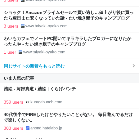
3 users
ショック！Amazonプライムセールで買い逃し…値上がり後に買っ
たら翌日また安くなっていた話 - たい焼き親子のキャンプブログ
3 users
www.taiyaki-oyako.com
わいもカフェでノートPC開いてキラキラしたブロガーになりたか
ったんや - たい焼き親子のキャンプブログ
1 user
www.taiyaki-oyako.com
同じサイトの新着をもっと読む
いま人気の記事
踏絵 - 河部真道 / 踏絵 | くらげバンチ
359 users
kuragebunch.com
40代後半でFIREしたけどやりたいことがない。 毎日遊んでるだけ
で楽しくない..
303 users
anond.hatelabo.jp