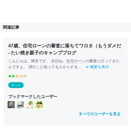
関連記事
47歳、住宅ローンの審査に落ちてワロタ（もうダメだ
- たい焼き親子のキャンプブログ
こんにちは、隊長です。 先日ね、
住宅ローン
の審査に行ってきた
んですよ。 僕のこと知ってる人からする...
概要を表示
g
g
19
y
y
r
r
e
e
ネット
e
e
ll
ll
e
e
o
o
ブックマークしたユーザー
n
n
w
w
すべてのユーザーを見る