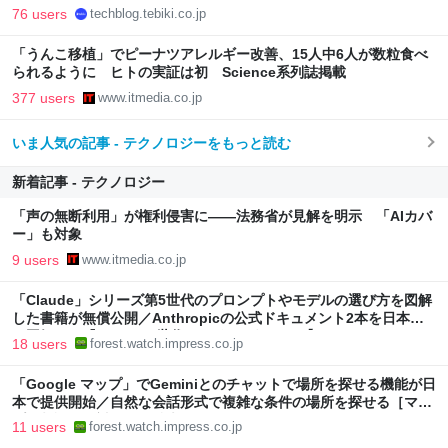
76 users
techblog.tebiki.co.jp
「うんこ移植」でピーナツアレルギー改善、15人中6人が数粒食べ
られるように ヒトの実証は初 Science系列誌掲載
377 users
www.itmedia.co.jp
いま人気の記事 - テクノロジーをもっと読む
新着記事 - テクノロジー
「声の無断利用」が権利侵害に――法務省が見解を明示 「AIカバ
ー」も対象
9 users
www.itmedia.co.jp
「Claude」シリーズ第5世代のプロンプトやモデルの選び方を図解
した書籍が無償公開／Anthropicの公式ドキュメント2本を日本語
で図解した『Claude 5世代 マスターガイド』【Book Watch/ニュ
18 users
forest.watch.impress.co.jp
ース】
「Google マップ」でGeminiとのチャットで場所を探せる機能が日
本で提供開始／自然な会話形式で複雑な条件の場所を探せる［マッ
プに相談］の対象国が拡大
11 users
forest.watch.impress.co.jp