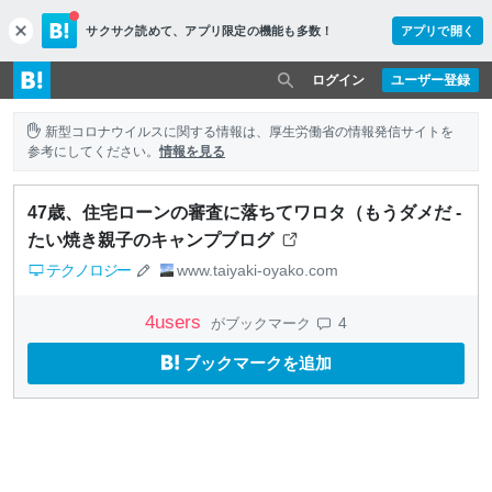
サクサク読めて、
アプリ限定の機能も多数！
アプリで開く
c
l
o
ログイン
ユーザー登録
s
e
新型コロナウイルスに関する情報は、厚生労働省の情報発信サイトを
参考にしてください。
情報を見る
47歳、住宅ローンの審査に落ちてワロタ（もうダメだ -
たい焼き親子のキャンプブログ
テクノロジー
www.taiyaki-oyako.com
4
users
4
がブックマーク
ブックマークを追加