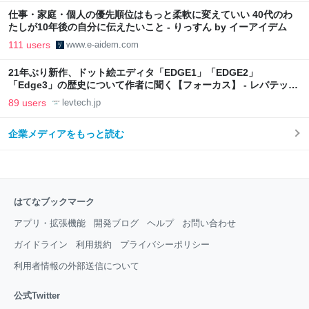
仕事・家庭・個人の優先順位はもっと柔軟に変えていい 40代のわ
たしが10年後の自分に伝えたいこと - りっすん by イーアイデム
111 users
www.e-aidem.com
21年ぶり新作、ドット絵エディタ「EDGE1」「EDGE2」
「Edge3」の歴史について作者に聞く【フォーカス】 - レバテック
LAB
89 users
levtech.jp
企業メディアをもっと読む
はてなブックマーク
アプリ・拡張機能
開発ブログ
ヘルプ
お問い合わせ
ガイドライン
利用規約
プライバシーポリシー
利用者情報の外部送信について
公式Twitter