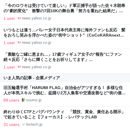
「今のロウキは受けていて楽しい」ド軍正捕手が語った佐々木朗希
の“劇的変化” 衝撃の7回10Kの舞台裏「努力を重ねた結果だ」
（CoCoKARAnext） - Yahoo!ニュース
1 user
news.yahoo.co.jp
いつもとは違う…バレー女子日本代表主将に海外ファンも反応 髪
をおろし笑みを浮かべた姿の“街中ショット”（CoCoKARAnext）
- Yahoo!ニュース
1 user
news.yahoo.co.jp
「素敵なご縁に恵まれ…」17歳フィギュア女子の“報告”にファン
続々反応「さらに輝くことをお祈りしてます」
（CoCoKARAnext） - Yahoo!ニュース
1 user
news.yahoo.co.jp
いま人気の記事 - 企業メディア
旧五輪選手村「HARUMI FLAG」自治会がアツすぎる！ 多様な住
人が本気スキルで挑む、盆踊り2万人集客や交通改善など“街の価値
向上”戦略 東京・中央区
88 users
suumo.jp
終わりゆくCTFとバグバウンティ 「競技、賞金、責任ある開示」
で起きていること【フォーカス】 - レバテックLAB
31 users
levtech.jp