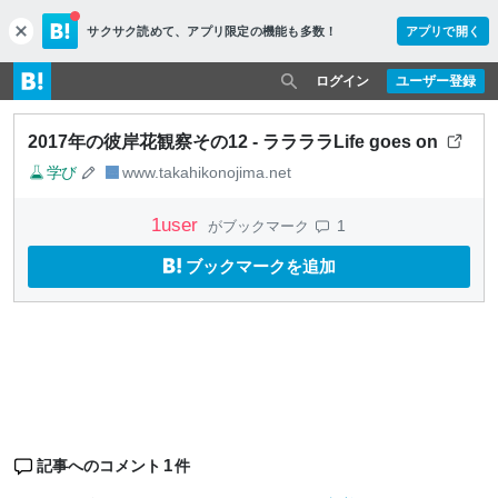
サクサク読めて、
アプリ限定の機能も多数！
アプリで開く
c
l
o
ログイン
ユーザー登録
s
e
2017年の彼岸花観察その12 - ララララLife goes on
学び
www.takahikonojima.net
1
user
1
がブックマーク
ブックマークを追加
1
記事へのコメント
件