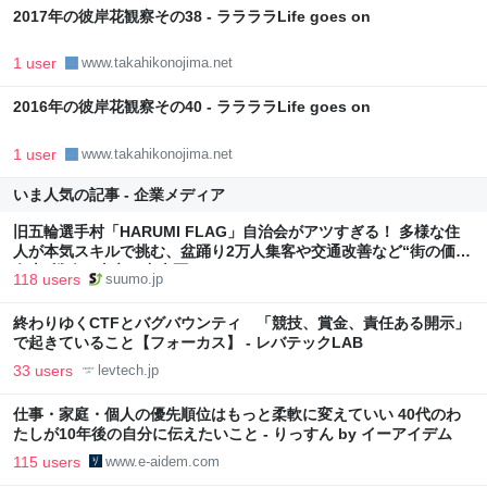
2017年の彼岸花観察その38 - ララララLife goes on
1 user
www.takahikonojima.net
2016年の彼岸花観察その40 - ララララLife goes on
1 user
www.takahikonojima.net
いま人気の記事 - 企業メディア
旧五輪選手村「HARUMI FLAG」自治会がアツすぎる！ 多様な住
人が本気スキルで挑む、盆踊り2万人集客や交通改善など“街の価値
向上”戦略 東京・中央区
118 users
suumo.jp
終わりゆくCTFとバグバウンティ 「競技、賞金、責任ある開示」
で起きていること【フォーカス】 - レバテックLAB
33 users
levtech.jp
仕事・家庭・個人の優先順位はもっと柔軟に変えていい 40代のわ
たしが10年後の自分に伝えたいこと - りっすん by イーアイデム
115 users
www.e-aidem.com