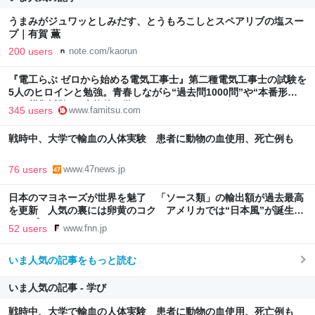
うまみがジュワッとしみだす、とうもろこしとスペアリブの塩スー
プ｜有賀 薫
200 users
note.com/kaorun
『電工らぶ ゼロから始める電気工事士』第二種電気工事士の試験を
5人のヒロインと勉強。青春しながら“過去問1000問”や“本番形式
CBT模擬試験”で本格的に学べるノベルゲーム | ゲーム・エンタメ
345 users
www.famitsu.com
最新情報のファミ通.com
戦時中、大学で輸血の人体実験 患者に動物の血使用、死亡例も
76 users
www.47news.jp
日本のマヨネーズが世界を魅了 「ソース類」の輸出額が過去最高
を更新 人気の裏には卵黄のコク アメリカでは“日本風”が誕生｜
FNNプライムオンライン
52 users
www.fnn.jp
いま人気の記事をもっと読む
いま人気の記事 - 学び
戦時中、大学で輸血の人体実験 患者に動物の血使用、死亡例も