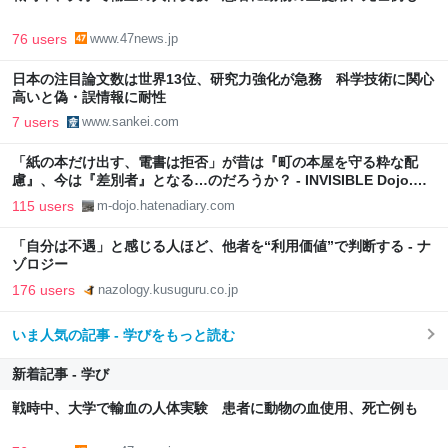
76 users
www.47news.jp
日本の注目論文数は世界13位、研究力強化が急務 科学技術に関心
高いと偽・誤情報に耐性
7 users
www.sankei.com
「紙の本だけ出す、電書は拒否」が昔は『町の本屋を守る粋な配
慮』、今は『差別者』となる…のだろうか？ - INVISIBLE Dojo.
ーQUIET & COLORFUL PLACE-
115 users
m-dojo.hatenadiary.com
「自分は不遇」と感じる人ほど、他者を“利用価値”で判断する - ナ
ゾロジー
176 users
nazology.kusuguru.co.jp
いま人気の記事 - 学びをもっと読む
新着記事 - 学び
戦時中、大学で輸血の人体実験 患者に動物の血使用、死亡例も