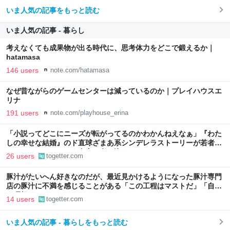
いま人気の記事をもっと読む
いま人気の記事 - 暮らし
考えなくても成果物が出る時代に、思考体力をどこで鍛えるか｜
hatamasa
146 users
note.com/hatamasa
なぜ昔ながらのゲームセンターは減っているのか｜プレイハウスエ
リナ
191 users
note.com/playhouse_erina
「小説ってどこにニーズが転がってるのかわかんねえなぁ」『わた
しの幸せな結婚』のド直球ざまあ系シンデレラストーリーが若者に
ヒットしているという事実に考え込む
26 users
togetter.com
豚汁がたいへん好きなのだが、最近見かけるようになった豚汁専門
店の豚汁に不満を感じることがある「この工程はマストだ」「自分
の理想はこれだ！」
14 users
togetter.com
いま人気の記事 - 暮らしをもっと読む