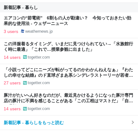
新着記事 - 暮らし
エアコンの“節電術” 6割もの人が勘違い？ 今知っておきたい効
果的な使用法 - ウェザーニュース
3 users
weathernews.jp
この洋服着るタイミング、いまだに見つけられてない→「水族館行
く時に最適」「これで…授業参観に出ました」
14 users
togetter.com
「小説ってどこにニーズが転がってるのかわかんねえなぁ」『わた
しの幸せな結婚』のド直球ざまあ系シンデレラストーリーが若者に
ヒットしているという事実に考え込む
27 users
togetter.com
豚汁がたいへん好きなのだが、最近見かけるようになった豚汁専門
店の豚汁に不満を感じることがある「この工程はマストだ」「自分
の理想はこれだ！」
14 users
togetter.com
新着記事 - 暮らしをもっと読む