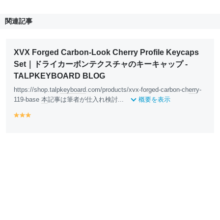
関連記事
XVX Forged Carbon-Look Cherry Profile Keycaps
Set｜ドライカーボンテクスチャのキーキャップ -
TALPKEYBOARD BLOG
https://shop.talp
keyboard
.com/products/xvx-forged-carbon-ch
err
y-
119-base
本
記事は筆者が仕入れ検討...
概要を表示
y
y
y
e
e
e
ll
ll
ll
o
o
o
w
w
w