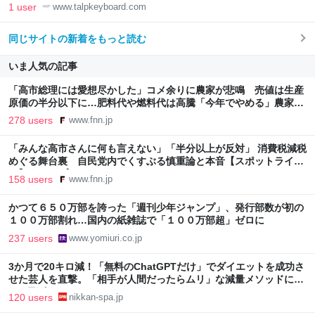
1 user
www.talpkeyboard.com
同じサイトの新着をもっと読む
いま人気の記事
「高市総理には愛想尽かした」コメ余りに農家が悲鳴 売値は生産
原価の半分以下に…肥料代や燃料代は高騰「今年でやめる」農家も
｜FNNプライムオンライン
278 users
www.fnn.jp
「みんな高市さんに何も言えない」「半分以上が反対」 消費税減税
めぐる舞台裏 自民党内でくすぶる慎重論と本音【スポットライ
ト】｜FNNプライムオンライン
158 users
www.fnn.jp
かつて６５０万部を誇った「週刊少年ジャンプ」、発行部数が初の
１００万部割れ…国内の紙雑誌で「１００万部超」ゼロに
237 users
www.yomiuri.co.jp
3か月で20キロ減！「無料のChatGPTだけ」でダイエットを成功さ
せた芸人を直撃。「相手が人間だったらムリ」な減量メソッドに驚
き | 日刊SPA!
120 users
nikkan-spa.jp