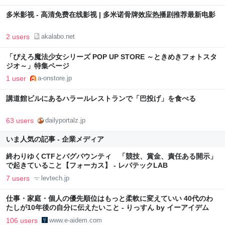
多米影视 - 高清免费在线影视 | 多米诺骨牌效应热播剧推荐最新电影
2 users
akalabo.net
「ぴえろ魔法少女シリーズ POP UP STORE ～ときめきフォトスタ
ジオ～」特集ページ
1 user
a-onstore.jp
講道館ビルにあるハラールレストランで「巴投げ」を食べる
63 users
dailyportalz.jp
いま人気の記事 - 企業メディア
終わりゆくCTFとバグバウンティ 「競技、賞金、責任ある開示」
で起きていること【フォーカス】 - レバテックLAB
7 users
levtech.jp
仕事・家庭・個人の優先順位はもっと柔軟に変えていい 40代のわ
たしが10年後の自分に伝えたいこと - りっすん by イーアイデム
106 users
www.e-aidem.com