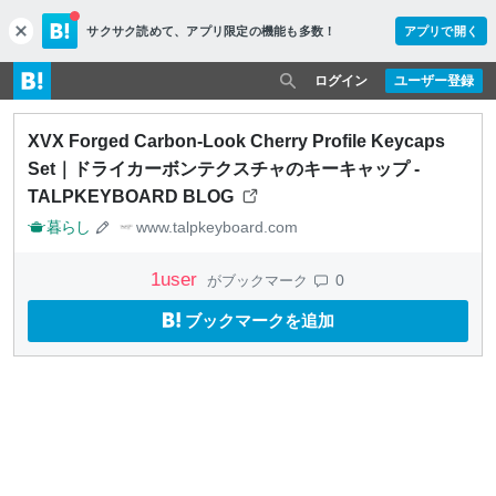
サクサク読めて、
アプリ限定の機能も多数！
アプリで開く
c
l
o
ログイン
ユーザー登録
s
e
XVX Forged Carbon-Look Cherry Profile Keycaps
Set｜ドライカーボンテクスチャのキーキャップ -
TALPKEYBOARD BLOG
暮らし
www.talpkeyboard.com
1
user
0
がブックマーク
ブックマークを追加