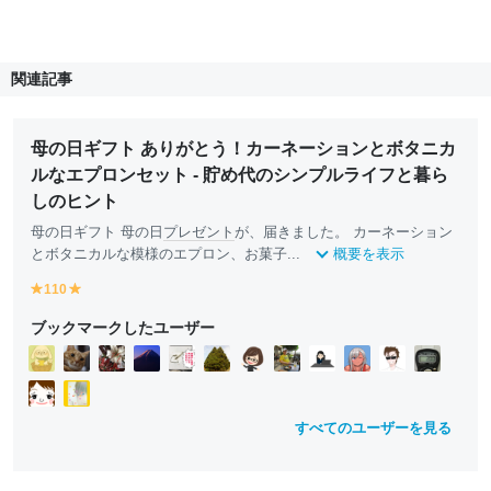
関連記事
母の日ギフト ありがとう！カーネーションとボタニカ
ルなエプロンセット - 貯め代のシンプルライフと暮ら
しのヒント
母の日ギフト 母の日
プレゼント
が、届きました。 カーネーション
とボタニカルな模様のエプロン、お菓子...
概要を表示
110
y
y
e
e
ブックマークしたユーザー
ll
ll
o
o
w
w
すべてのユーザーを見る