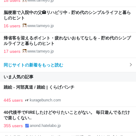
18 users
www.tameyo.jp
脳梗塞で入院中の父🏥リハビリ中 - 貯め代のシンプルライフと暮ら
しのヒント
16 users
www.tameyo.jp
帰省客を迎えるポイント・疲れないおもてなしを - 貯め代のシンプ
ルライフと暮らしのヒント
17 users
www.tameyo.jp
同じサイトの新着をもっと読む
いま人気の記事
踏絵 - 河部真道 / 踏絵 | くらげバンチ
445 users
kuragebunch.com
40代後半でFIREしたけどやりたいことがない。 毎日遊んでるだけ
で楽しくない..
355 users
anond.hatelabo.jp