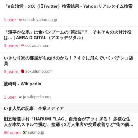
「#自治労」のX（旧Twitter）検索結果 - Yahoo!リアルタイム検索
1 user
search.yahoo.co.jp
「漢字かな系」は食パンブームの“第2波”？ そもそもの火付け役
は… | AERA DIGITAL（アエラデジタル）
3 users
dot.asahi.com
いきなり寮の部屋がもぬけのから！？すぐに飛んでいくパチンコ店
員
8 users
sokudumo.com
波崎町 - Wikipedia
1 user
ja.wikipedia.org
いま人気の記事 - 企業メディア
旧五輪選手村「HARUMI FLAG」自治会がアツすぎる！ 多様な住
人が本気スキルで挑む、盆踊り2万人集客や交通改善など“街の価値
向上”戦略 東京・中央区
98 users
suumo.jp