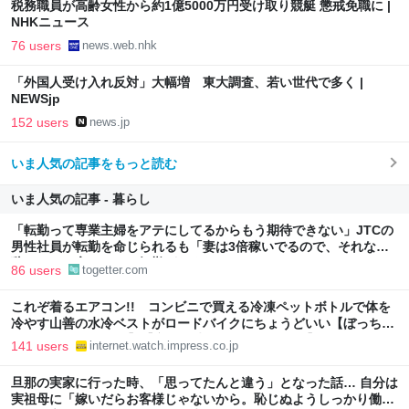
税務職員が高齢女性から約1億5000万円受け取り競艇 懲戒免職に |
NHKニュース
76 users
news.web.nhk
「外国人受け入れ反対」大幅増 東大調査、若い世代で多く |
NEWSjp
152 users
news.jp
いま人気の記事をもっと読む
いま人気の記事 - 暮らし
「転勤って専業主婦をアテにしてるからもう期待できない」JTCの
男性社員が転勤を命じられるも「妻は3倍稼いでるので、それなら
辞める」と言ったら、転勤がなくなった
86 users
togetter.com
これぞ着るエアコン!! コンビニで買える冷凍ペットボトルで体を
冷やす山善の水冷ベストがロードバイクにちょうどいい【ぼっち・
ざ・ろーど！その14】【空いた時間でなにしてる？】
141 users
internet.watch.impress.co.jp
旦那の実家に行った時、「思ってたんと違う」となった話… 自分は
実祖母に「嫁いだらお客様じゃないから。恥じぬようしっかり働