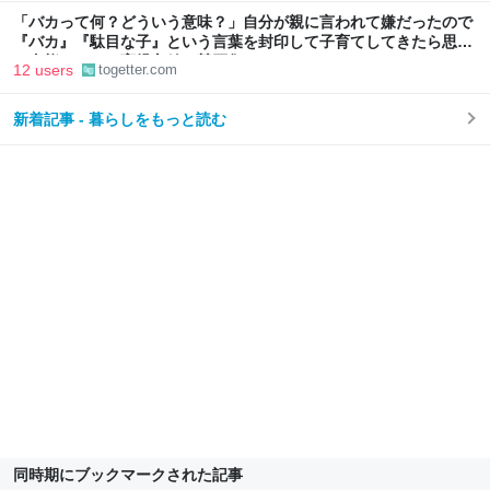
「バカって何？どういう意味？」自分が親に言われて嫌だったので
『バカ』『駄目な子』という言葉を封印して子育てしてきたら思わ
ぬ事態に←この育児方針に賛否集まる
12 users
togetter.com
新着記事 - 暮らしをもっと読む
同時期にブックマークされた記事