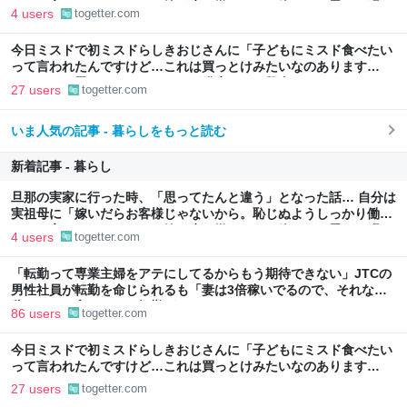
け」と言われていたので、嫁ぎ先で嫌われたら終わりと思い、張り
4 users
togetter.com
切っていた
今日ミスドで初ミスドらしきおじさんに「子どもにミスド食べたい
って言われたんですけど…これは買っとけみたいなのあります
か…？」と尋ねられるイベントが発生して、興奮した
27 users
togetter.com
いま人気の記事 - 暮らしをもっと読む
新着記事 - 暮らし
旦那の実家に行った時、「思ってたんと違う」となった話… 自分は
実祖母に「嫁いだらお客様じゃないから。恥じぬようしっかり働
け」と言われていたので、嫁ぎ先で嫌われたら終わりと思い、張り
4 users
togetter.com
切っていた
「転勤って専業主婦をアテにしてるからもう期待できない」JTCの
男性社員が転勤を命じられるも「妻は3倍稼いでるので、それなら
辞める」と言ったら、転勤がなくなった
86 users
togetter.com
今日ミスドで初ミスドらしきおじさんに「子どもにミスド食べたい
って言われたんですけど…これは買っとけみたいなのあります
か…？」と尋ねられるイベントが発生して、興奮した
27 users
togetter.com