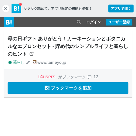
サクサク読めて、
アプリ限定の機能も多数！
アプリで開く
c
l
o
ログイン
ユーザー登録
s
e
母の日ギフト ありがとう！カーネーションとボタニカ
ルなエプロンセット - 貯め代のシンプルライフと暮らし
のヒント
暮らし
www.tameyo.jp
14
users
12
がブックマーク
ブックマークを追加