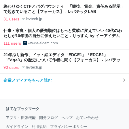
終わりゆくCTFとバグバウンティ 「競技、賞金、責任ある開示」
で起きていること【フォーカス】 - レバテックLAB
31 users
levtech.jp
仕事・家庭・個人の優先順位はもっと柔軟に変えていい 40代のわ
たしが10年後の自分に伝えたいこと - りっすん by イーアイデム
111 users
www.e-aidem.com
21年ぶり新作、ドット絵エディタ「EDGE1」「EDGE2」
「Edge3」の歴史について作者に聞く【フォーカス】 - レバテック
LAB
90 users
levtech.jp
企業メディアをもっと読む
はてなブックマーク
アプリ・拡張機能
開発ブログ
ヘルプ
お問い合わせ
ガイドライン
利用規約
プライバシーポリシー